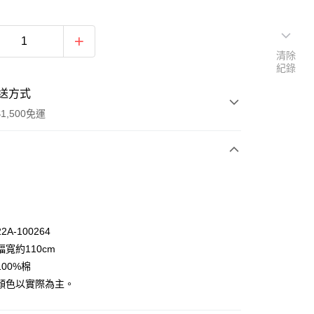
清除
紀錄
送方式
1,500免運
次付款
付款
A-100264
寬約110cm
00%棉
顏色以實際為主。
y