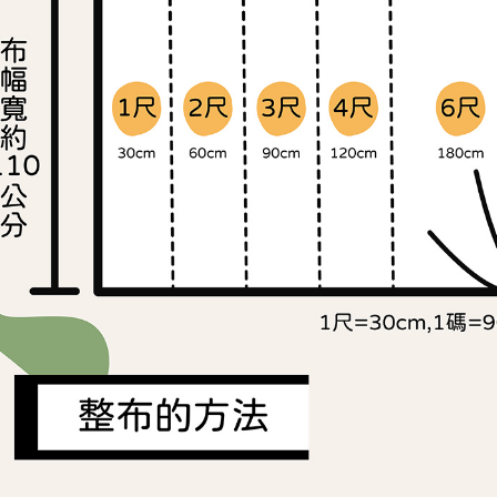
付客戶支
每筆NT$2
3.完整用
【注意事
１．透過由
交易，需
求債權轉
２．關於
https://aft
３．未成
「AFTE
任。
４．使用「
即時審查
結果請求
５．嚴禁
形，恩沛
動。