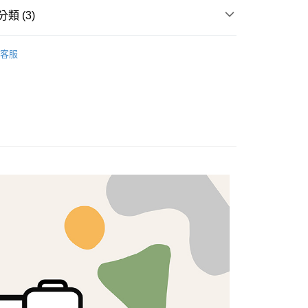
類 (3)
分期
料
你分期使用說明】
客服
享後付
由台灣大哥大提供，台灣大哥大用戶可立即使用無須另外申請。
專區🍀
式選擇「大哥付你分期」，訂單成立後會自動跳轉到大哥付的交易
證手機門號後，選擇欲分期的期數、繳款截止日，確認付款後即
FTEE先享後付」】
歐美棉布
。
先享後付是「在收到商品之後才付款」的支付方式。 讓您購物簡單
准額度、可分期數及費用金額請依後續交易確認頁面所載為準。
心！
立30分鐘內，如未前往確認交易或遇審核未通過，訂單將自動取
：不需註冊會員、不需綁卡、不需儲值。
「轉專審核」未通過狀況，表示未達大哥付你分期系統評分，恕
：只要手機號碼，簡訊認證，即可結帳。
評估內容。
：先確認商品／服務後，再付款。
式說明】
付款
項不併入電信帳單，「大哥付你分期」於每月結算日後寄送繳費提
EE先享後付」結帳流程】
5，滿NT$1,500(含以上)免運費
方式選擇「AFTEE先享後付」後，將跳轉至「AFTEE先享後
訊連結打開帳單後，可選擇「超商條碼／台灣大直營門市／銀行轉
頁面，進行簡訊認證並確認金額後，即可完成結帳。
付／iPASS MONEY」等通路繳費。
付款
成立數日內，您將收到繳費通知簡訊。
費通知簡訊後14天內，點擊此簡訊中的連結，可透過四大超商
5，滿NT$1,500(含以上)免運費
項】
網路銀行／等多元方式進行付款，方視為交易完成。
係由「台灣大哥大股份有限公司」（以下簡稱本公司）所提供，讓
：結帳手續完成當下不需立刻繳費，但若您需要取消訂單，請聯
易時，得透過本服務購買商品或服務，並由商店將買賣／分期付
的店家。未經商家同意取消之訂單仍視為有效，需透過AFTEE
金債權讓與本公司後，依約使用本公司帳單繳交帳款。
繳納相關費用。
50，滿NT$1,500(含以上)免運費
意付款使用「大哥付你分期」之契約關係目的，商店將以您的個人
否成功請以「AFTEE先享後付 」之結帳頁面顯示為準，若有關於
含姓名、電話或地址）提供予台灣大哥大進項蒐集、處理及利
功／繳費後需取消欲退款等相關疑問，請聯繫「AFTEE先享後
公司與您本人進行分期帳單所需資料之確認、核對及更正。