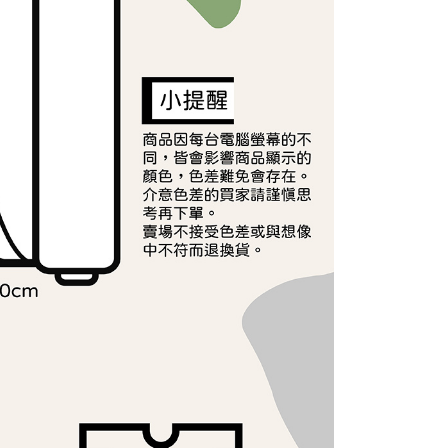
援中心」
https://netprotections.freshdesk.com/support/home
40
戶服務條款，請詳閱以下連結：
https://oppay.tw/userRule
項】
恩沛科技股份有限公司提供之「AFTEE先享後付」服務完成之
依本服務之必要範圍內提供個人資料，並將交易相關給付款項請
讓予恩沛科技股份有限公司。
個人資料處理事宜，請瀏覽以下網址：
ee.tw/terms/#terms3
年的使用者請事先徵得法定代理人或監護人之同意方可使用
E先享後付」，若未經同意申辦者引起之損失，本公司不負相關責
AFTEE先享後付」時，將依據個別帳號之用戶狀況，依本公司
核予不同之上限額度；若仍有額度不足之情形，本公司將視審查
用戶進行身份認證。
一人註冊多個帳號或使用他人資訊註冊。若發現惡意使用之情
科技股份有限公司將有權停止該用戶之使用額度並採取法律行