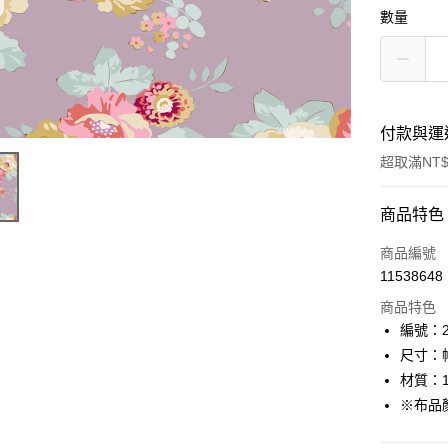
數量
付款與運
超取滿NT$
付款方式
商品特色
信用卡一
商品編號
11538648
超商取貨
商品特色
LINE Pay
編號：22
尺寸：幅
Apple Pay
材質：1
街口支付
※布品
Google Pa