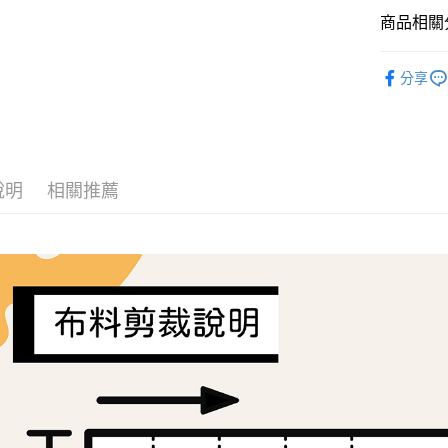
商品相關分
大哥付你
相關說明
Tilda
布
【大哥付
分享
AFTEE先
1.本服務
🍀無毒認證
2.付款方
相關說明
流程，驗
【關於「A
布料分類
ATM付款
完成交易
AFTEE
3.實際核
便利好安
4.訂單成
１．簡單
說明
相關推薦
消。如遇
２．便利
運送方式
無法說明
３．安心
【繳款方
全家取貨
1.分期款
【「AFT
醒簡訊。
每筆NT$6
１．於結帳
2.透過簡
付」結帳
帳／街口支
7-11取貨
２．訂單
３．收到繳
每筆NT$6
【注意事
／ATM／
1.本服務
※ 請注意
宅配
用戶於交
絡購買商品
款買賣價
先享後付
每筆NT$1
2.基於同
※ 交易是
資料（包
是否繳費成
離島宅配
用，由本