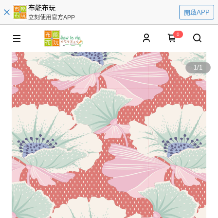
布能布玩
開啟APP
立刻使用官方APP
0
1
/
1