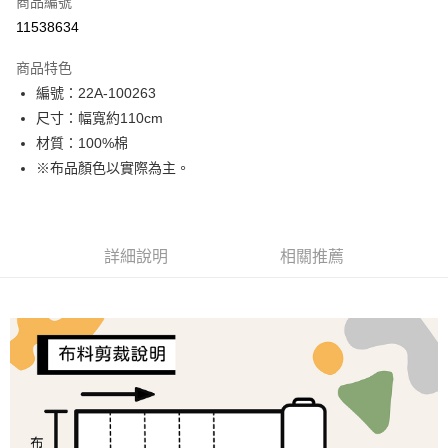
商品編號
超商取貨付款
11538634
LINE Pay
商品特色
Apple Pay
編號：22A-100263
尺寸：幅寬約110cm
街口支付
材質：100%棉
Google Pay
※布品顏色以實際為主。
大哥付你分期
相關說明
【大哥付你分期使用說明】
詳細說明
相關推薦
AFTEE先享後付
1.本服務由台灣大哥大提供，台灣大哥大用戶可立即使用無須另外申請。
2.付款方式選擇「大哥付你分期」，訂單成立後會自動跳轉到大哥付的交易
相關說明
流程，驗證手機門號後，選擇欲分期的期數、繳款截止日，確認付款後即完
【關於「AFTEE先享後付」】
成交易。
ATM付款
AFTEE先享後付是「在收到商品之後才付款」的支付方式。 讓您購物簡單
3.實際核准額度、可分期數及費用金額請依後續交易確認頁面所載為準。
便利好安心！
4.訂單成立30分鐘內，如未前往確認交易或遇審核未通過，訂單將自動取
１．簡單：不需註冊會員、不需綁卡、不需儲值。
運送方式
消。如遇「轉專審核」未通過狀況，表示未達大哥付你分期系統評分，恕無
２．便利：只要手機號碼，簡訊認證，即可結帳。
法說明評估內容。
３．安心：先確認商品／服務後，再付款。
全家取貨付款
【繳款方式說明】
1.分期款項不併入電信帳單，「大哥付你分期」於每月結算日後寄送繳費提
每筆NT$65，滿NT$1,500(含以上)免運費
【「AFTEE先享後付」結帳流程】
醒簡訊。