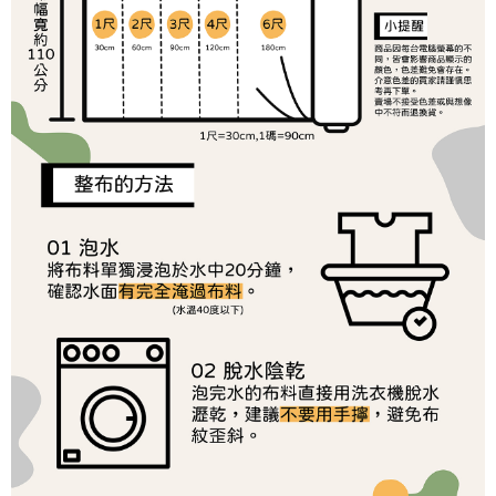
１．於結帳方式選擇「AFTEE先享後付」後，將跳轉至「AFTEE先享後付」
2.透過簡訊連結打開帳單後，可選擇「超商條碼／台灣大直營門市／銀行轉
7-11取貨付款
結帳頁面，進行簡訊認證並確認金額後，即可完成結帳。
帳／街口支付／iPASS MONEY」等通路繳費。
２．訂單成立數日內，您將收到繳費通知簡訊。
每筆NT$65，滿NT$1,500(含以上)免運費
３．收到繳費通知簡訊後14天內，點擊此簡訊中的連結，可透過四大超商／
【注意事項】
ATM／網路銀行／等多元方式進行付款，方視為交易完成。
宅配
1.本服務係由「台灣大哥大股份有限公司」（以下簡稱本公司）所提供，讓
※ 請注意：結帳手續完成當下不需立刻繳費，但若您需要取消訂單，請聯絡
用戶於交易時，得透過本服務購買商品或服務，並由商店將買賣／分期付款
每筆NT$150，滿NT$1,500(含以上)免運費
購買商品的店家。未經商家同意取消之訂單仍視為有效，需透過AFTEE先享
買賣價金債權讓與本公司後，依約使用本公司帳單繳交帳款。
後付繳納相關費用。
2.基於同意付款使用「大哥付你分期」之契約關係目的，商店將以您的個人
離島宅配
※ 交易是否成功請以「AFTEE先享後付 」之結帳頁面顯示為準，若有關於
資料（包含姓名、電話或地址）提供予台灣大哥大進項蒐集、處理及利用，
是否繳費成功／繳費後需取消欲退款等相關疑問，請聯繫「AFTEE先享後付
每筆NT$240
由本公司與您本人進行分期帳單所需資料之確認、核對及更正。
客戶支援中心」
https://netprotections.freshdesk.com/support/home
3.完整用戶服務條款，請詳閱以下連結：
https://oppay.tw/userRule
【注意事項】
１．透過由恩沛科技股份有限公司提供之「AFTEE先享後付」服務完成之交
易，需依本服務之必要範圍內提供個人資料，並將交易相關給付款項請求債
權轉讓予恩沛科技股份有限公司。
２．關於個人資料處理事宜，請瀏覽以下網址：
https://aftee.tw/terms/#terms3
３．未成年的使用者請事先徵得法定代理人或監護人之同意方可使用
「AFTEE先享後付」，若未經同意申辦者引起之損失，本公司不負相關責
任。
４．使用「AFTEE先享後付」時，將依據個別帳號之用戶狀況，依本公司即
時審查核予不同之上限額度；若仍有額度不足之情形，本公司將視審查結果
請求用戶進行身份認證。
５．嚴禁一人註冊多個帳號或使用他人資訊註冊。若發現惡意使用之情形，