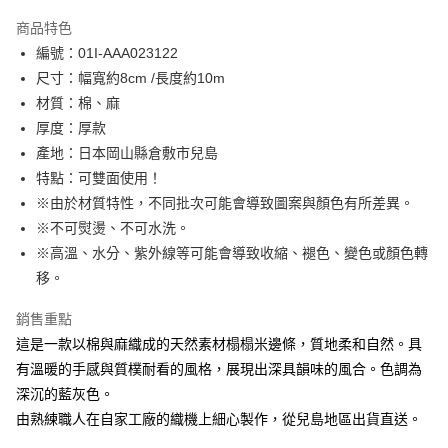
LINE Pay
商品特色
Apple Pay
編號：01I-AAA023122
尺寸：幅寬約8cm /長度約10m
街口支付
材質：棉、麻
Google Pay
厚度：厚款
產地：日本岡山縣倉敷市兒島
ATM付款
特點：可雙面使用！
※由於材質特性，不同批次可能會導致圖案與顏色有所差異。
運送方式
※不可熨燙、不可水洗。
全家取貨付款
※高溫、水分、紫外線等可能會導致收縮、褪色、變色或顏色轉
每筆NT$65，滿NT$1,500(含以上)免運費
移。
7-11取貨付款
銷售重點
每筆NT$65，滿NT$1,500(含以上)免運費
這是一款以棉與麻織成的天然素材榻榻米邊條，質地柔和自然。具
宅配
有溫暖的手感與質樸耐看的風格，展現出深具韻味的風合。色調為
深沉的藍灰色。
每筆NT$150，滿NT$1,500(含以上)免運費
由熟練職人在自家工廠的織機上細心製作，從兒島地區出貨直送。
離島宅配