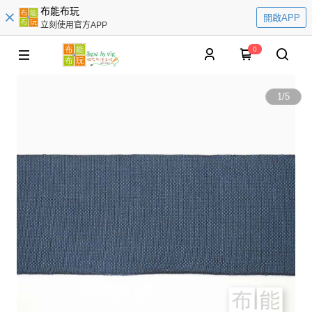
布能布玩
開啟APP
立刻使用官方APP
0
1
/
5