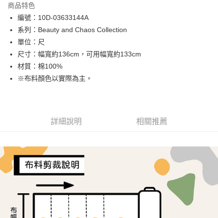
商品特色
Apple Pay
編號：10D-03633144A
系列：Beauty and Chaos Collection
街口支付
單位：尺
Google Pay
尺寸：幅寬約136cm，可用幅寬約133cm
材質：棉100%
AFTEE先享後付
※布料顏色以實際為主。
相關說明
【關於「AFTEE先享後付」】
ATM付款
AFTEE先享後付是「在收到商品之後才付款」的支付方式。 讓您購物簡單
便利好安心！
１．簡單：不需註冊會員、不需綁卡、不需儲值。
詳細說明
相關推薦
運送方式
２．便利：只要手機號碼，簡訊認證，即可結帳。
３．安心：先確認商品／服務後，再付款。
全家取貨付款
每筆NT$65，滿NT$1,500(含以上)免運費
【「AFTEE先享後付」結帳流程】
１．於結帳方式選擇「AFTEE先享後付」後，將跳轉至「AFTEE先享後付」
7-11取貨付款
結帳頁面，進行簡訊認證並確認金額後，即可完成結帳。
２．訂單成立數日內，您將收到繳費通知簡訊。
每筆NT$65，滿NT$1,500(含以上)免運費
３．收到繳費通知簡訊後14天內，點擊此簡訊中的連結，可透過四大超商／
ATM／網路銀行／等多元方式進行付款，方視為交易完成。
宅配
※ 請注意：結帳手續完成當下不需立刻繳費，但若您需要取消訂單，請聯絡
每筆NT$150，滿NT$1,500(含以上)免運費
購買商品的店家。未經商家同意取消之訂單仍視為有效，需透過AFTEE先享