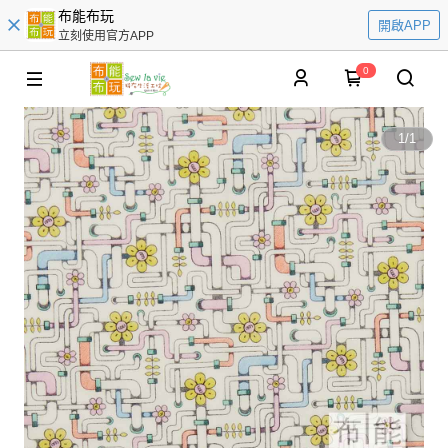
布能布玩
開啟APP
立刻使用官方APP
0
1
/
1