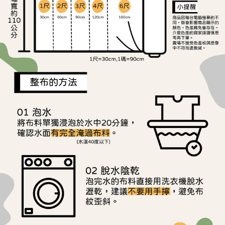
後付繳納相關費用。
離島宅配
※ 交易是否成功請以「AFTEE先享後付 」之結帳頁面顯示為準，若有關於
是否繳費成功／繳費後需取消欲退款等相關疑問，請聯繫「AFTEE先享後付
每筆NT$240
客戶支援中心」
https://netprotections.freshdesk.com/support/home
【注意事項】
１．透過由恩沛科技股份有限公司提供之「AFTEE先享後付」服務完成之交
易，需依本服務之必要範圍內提供個人資料，並將交易相關給付款項請求債
權轉讓予恩沛科技股份有限公司。
２．關於個人資料處理事宜，請瀏覽以下網址：
https://aftee.tw/terms/#terms3
３．未成年的使用者請事先徵得法定代理人或監護人之同意方可使用
「AFTEE先享後付」，若未經同意申辦者引起之損失，本公司不負相關責
任。
４．使用「AFTEE先享後付」時，將依據個別帳號之用戶狀況，依本公司即
時審查核予不同之上限額度；若仍有額度不足之情形，本公司將視審查結果
請求用戶進行身份認證。
５．嚴禁一人註冊多個帳號或使用他人資訊註冊。若發現惡意使用之情形，
恩沛科技股份有限公司將有權停止該用戶之使用額度並採取法律行動。