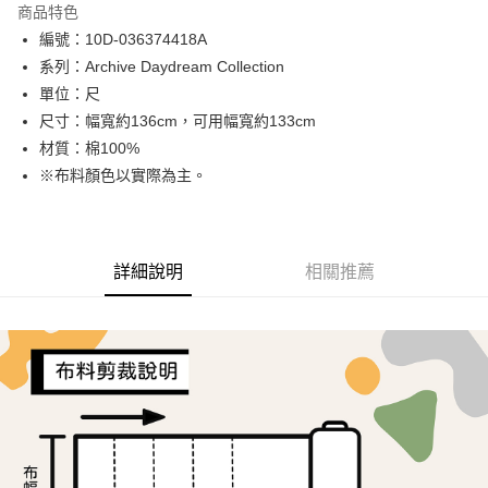
商品特色
Apple Pay
編號：10D-036374418A
系列：Archive Daydream Collection
街口支付
單位：尺
Google Pay
尺寸：幅寬約136cm，可用幅寬約133cm
材質：棉100%
AFTEE先享後付
※布料顏色以實際為主。
相關說明
【關於「AFTEE先享後付」】
ATM付款
AFTEE先享後付是「在收到商品之後才付款」的支付方式。 讓您購物簡單
便利好安心！
１．簡單：不需註冊會員、不需綁卡、不需儲值。
詳細說明
相關推薦
運送方式
２．便利：只要手機號碼，簡訊認證，即可結帳。
３．安心：先確認商品／服務後，再付款。
全家取貨付款
每筆NT$65，滿NT$1,500(含以上)免運費
【「AFTEE先享後付」結帳流程】
１．於結帳方式選擇「AFTEE先享後付」後，將跳轉至「AFTEE先享後付」
7-11取貨付款
結帳頁面，進行簡訊認證並確認金額後，即可完成結帳。
２．訂單成立數日內，您將收到繳費通知簡訊。
每筆NT$65，滿NT$1,500(含以上)免運費
３．收到繳費通知簡訊後14天內，點擊此簡訊中的連結，可透過四大超商／
ATM／網路銀行／等多元方式進行付款，方視為交易完成。
宅配
※ 請注意：結帳手續完成當下不需立刻繳費，但若您需要取消訂單，請聯絡
每筆NT$150，滿NT$1,500(含以上)免運費
購買商品的店家。未經商家同意取消之訂單仍視為有效，需透過AFTEE先享