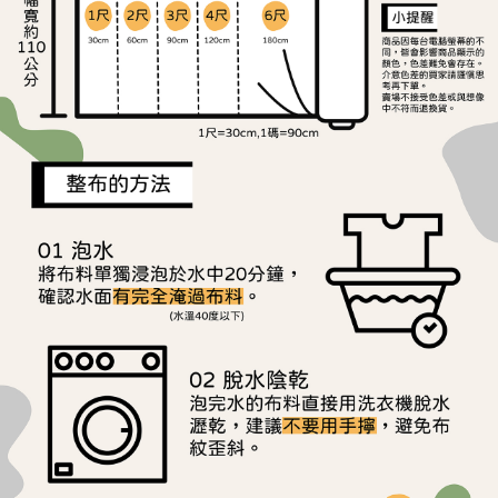
後付繳納相關費用。
離島宅配
※ 交易是否成功請以「AFTEE先享後付 」之結帳頁面顯示為準，若有關於
是否繳費成功／繳費後需取消欲退款等相關疑問，請聯繫「AFTEE先享後付
每筆NT$240
客戶支援中心」
https://netprotections.freshdesk.com/support/home
【注意事項】
１．透過由恩沛科技股份有限公司提供之「AFTEE先享後付」服務完成之交
易，需依本服務之必要範圍內提供個人資料，並將交易相關給付款項請求債
權轉讓予恩沛科技股份有限公司。
２．關於個人資料處理事宜，請瀏覽以下網址：
https://aftee.tw/terms/#terms3
３．未成年的使用者請事先徵得法定代理人或監護人之同意方可使用
「AFTEE先享後付」，若未經同意申辦者引起之損失，本公司不負相關責
任。
４．使用「AFTEE先享後付」時，將依據個別帳號之用戶狀況，依本公司即
時審查核予不同之上限額度；若仍有額度不足之情形，本公司將視審查結果
請求用戶進行身份認證。
５．嚴禁一人註冊多個帳號或使用他人資訊註冊。若發現惡意使用之情形，
恩沛科技股份有限公司將有權停止該用戶之使用額度並採取法律行動。