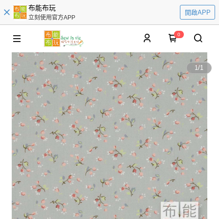
布能布玩
開啟APP
立刻使用官方APP
0
1
/
1