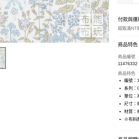
付款與運
超取滿NT$
付款方式
商品特色
信用卡一
商品編號
11476332
超商取貨
商品特色
LINE Pay
編號：10
系列：Cla
Apple Pay
單位：
街口支付
尺寸：幅
材質：棉
Google Pa
※布料
AFTEE先
相關說明
【關於「A