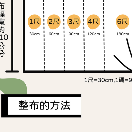
３．未成
「AFTE
任。
４．使用「
即時審查
結果請求
５．嚴禁
形，恩沛
動。