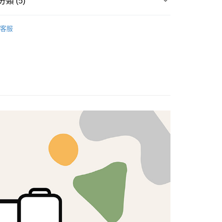
類 (5)
先享後付是「在收到商品之後才付款」的支付方式。 讓您購物簡單
心！
brics
Tana Lawn 絲光棉
：不需註冊會員、不需綁卡、不需儲值。
客服
：只要手機號碼，簡訊認證，即可結帳。
專區🍀
：先確認商品／服務後，再付款。
絲光棉/長纖棉
付款
EE先享後付」結帳流程】
歐美棉布
5，滿NT$1,500(含以上)免運費
方式選擇「AFTEE先享後付」後，將跳轉至「AFTEE先享後
頁面，進行簡訊認證並確認金額後，即可完成結帳。
燙金/金蔥布
付款
成立數日內，您將收到繳費通知簡訊。
費通知簡訊後14天內，點擊此簡訊中的連結，可透過四大超商
5，滿NT$1,500(含以上)免運費
網路銀行／等多元方式進行付款，方視為交易完成。
：結帳手續完成當下不需立刻繳費，但若您需要取消訂單，請聯
的店家。未經商家同意取消之訂單仍視為有效，需透過AFTEE
繳納相關費用。
50，滿NT$1,500(含以上)免運費
否成功請以「AFTEE先享後付 」之結帳頁面顯示為準，若有關於
功／繳費後需取消欲退款等相關疑問，請聯繫「AFTEE先享後
援中心」
https://netprotections.freshdesk.com/support/home
40
項】
恩沛科技股份有限公司提供之「AFTEE先享後付」服務完成之
依本服務之必要範圍內提供個人資料，並將交易相關給付款項請
讓予恩沛科技股份有限公司。
個人資料處理事宜，請瀏覽以下網址：
ee.tw/terms/#terms3