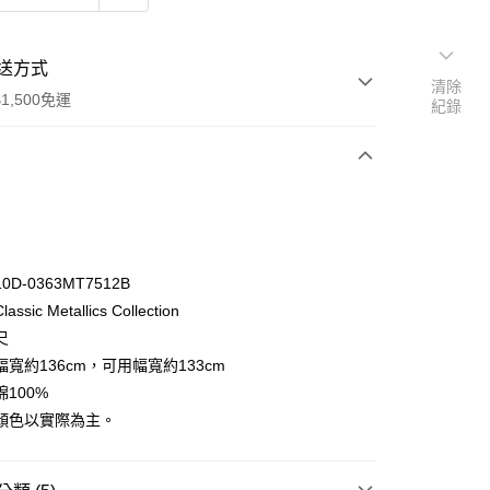
送方式
清除
1,500免運
紀錄
次付款
付款
D-0363MT7512B
ssic Metallics Collection
尺
寬約136cm，可用幅寬約133cm
100%
y
顏色以實際為主。
享後付
FTEE先享後付」】