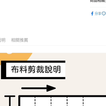
商品相關分
ATM付款
AFTEE
便利好安
Liberty Fa
１．簡單
分享
２．便利
🍀無毒認證
運送方式
３．安心
布料分類
全家取貨
【「AFT
布料分類
每筆NT$6
１．於結帳
付」結帳
說明
相關推薦
布料分類
7-11取貨
２．訂單
３．收到繳
每筆NT$6
／ATM／
※ 請注意
宅配
絡購買商品
先享後付
每筆NT$1
※ 交易是
是否繳費成
離島宅配
付客戶支
每筆NT$2
【注意事
１．透過由
交易，需
求債權轉
２．關於
https://aft