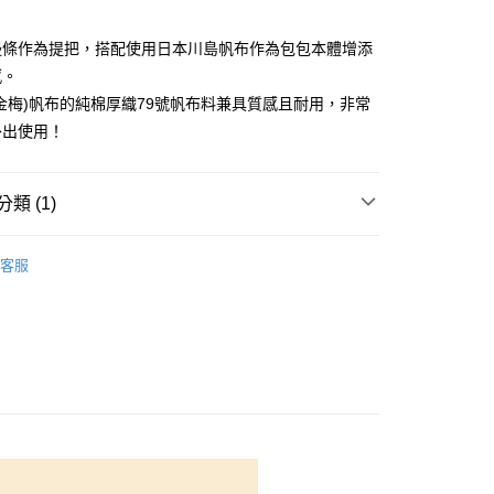
付款
5，滿NT$1,500(含以上)免運費
邊條作為提把，搭配使用日本川島帆布作為包包本體增添
感。
家取貨
金梅)帆布的純棉厚織79號帆布料兼具質感且耐用，非常
5，滿NT$1,300(含以上)免運費
外出使用！
付款
5，滿NT$1,500(含以上)免運費
類 (1)
1取貨
物
手作成品
5，滿NT$1,500(含以上)免運費
客服
50，滿NT$1,500(含以上)免運費
40