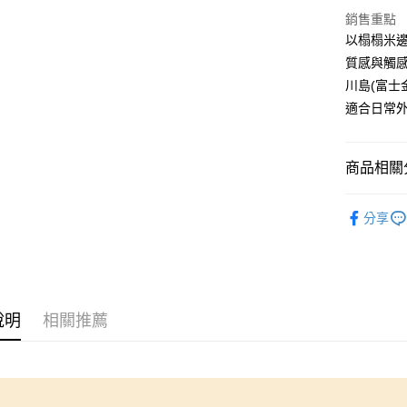
全家取貨
銷售重點
每筆NT$6
以榻榻米
質感與觸
付款後全
川島(富士
每筆NT$6
適合日常
7-11取貨
每筆NT$6
商品相關分
付款後7-1
🆕高田織
每筆NT$6
分享
宅配
每筆NT$1
離島宅配
說明
相關推薦
每筆NT$2