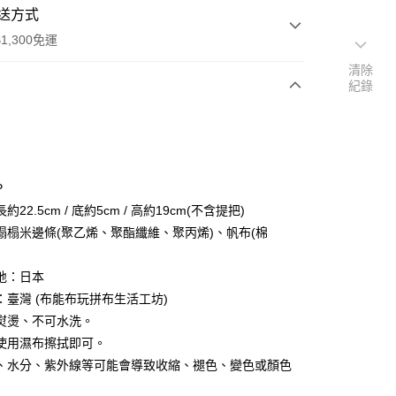
送方式
1,300免運
清除
紀錄
次付款
付款
P
約22.5cm / 底約5cm / 高約19cm(不含提把)
榻榻米邊條(聚乙烯、聚酯纖維、聚丙烯)、帆布(棉
地：日本
y
：臺灣 (布能布玩拼布生活工坊)
熨燙、不可水洗。
使用濕布擦拭即可。
、水分、紫外線等可能會導致收縮、褪色、變色或顏色