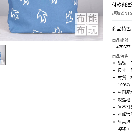
付款與運
超取滿NT$
付款方式
商品特色
信用卡一
商品編號
11475677
超商取貨
商品特色
LINE Pay
編號：
尺寸：長
Apple Pay
材質：
街口支付
100%)
材料產
Google Pa
製造地
ATM付款
※不可
※髒污
※高溫
運送方式
轉移。