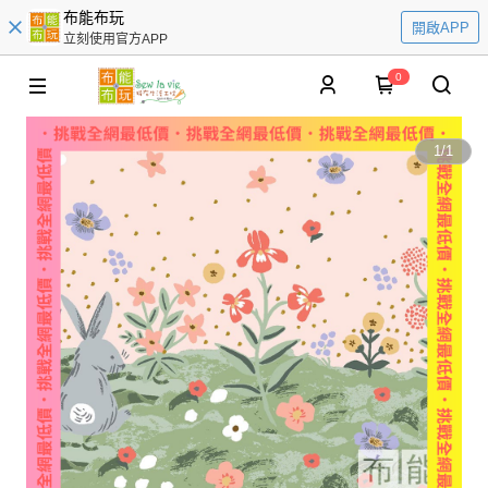
布能布玩
開啟APP
立刻使用官方APP
0
1
/
1