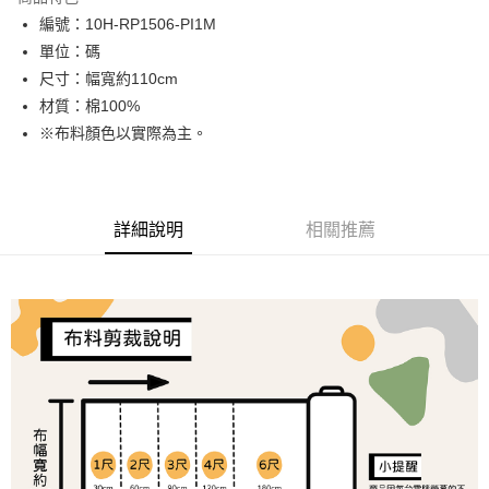
Apple Pay
編號：10H-RP1506-PI1M
單位：碼
街口支付
尺寸：幅寬約110cm
Google Pay
材質：棉100%
※布料顏色以實際為主。
大哥付你分期
相關說明
【大哥付你分期使用說明】
AFTEE先享後付
1.本服務由台灣大哥大提供，台灣大哥大用戶可立即使用無須另外申請。
詳細說明
相關推薦
2.付款方式選擇「大哥付你分期」，訂單成立後會自動跳轉到大哥付的交易
相關說明
流程，驗證手機門號後，選擇欲分期的期數、繳款截止日，確認付款後即完
【關於「AFTEE先享後付」】
成交易。
ATM付款
AFTEE先享後付是「在收到商品之後才付款」的支付方式。 讓您購物簡單
3.實際核准額度、可分期數及費用金額請依後續交易確認頁面所載為準。
便利好安心！
4.訂單成立30分鐘內，如未前往確認交易或遇審核未通過，訂單將自動取
１．簡單：不需註冊會員、不需綁卡、不需儲值。
運送方式
消。如遇「轉專審核」未通過狀況，表示未達大哥付你分期系統評分，恕無
２．便利：只要手機號碼，簡訊認證，即可結帳。
法說明評估內容。
３．安心：先確認商品／服務後，再付款。
全家取貨付款
【繳款方式說明】
1.分期款項不併入電信帳單，「大哥付你分期」於每月結算日後寄送繳費提
每筆NT$65，滿NT$1,500(含以上)免運費
【「AFTEE先享後付」結帳流程】
醒簡訊。
１．於結帳方式選擇「AFTEE先享後付」後，將跳轉至「AFTEE先享後付」
2.透過簡訊連結打開帳單後，可選擇「超商條碼／台灣大直營門市／銀行轉
付款後全家取貨
結帳頁面，進行簡訊認證並確認金額後，即可完成結帳。
帳／街口支付／iPASS MONEY」等通路繳費。
２．訂單成立數日內，您將收到繳費通知簡訊。
每筆NT$65，滿NT$1,300(含以上)免運費
３．收到繳費通知簡訊後14天內，點擊此簡訊中的連結，可透過四大超商／
【注意事項】