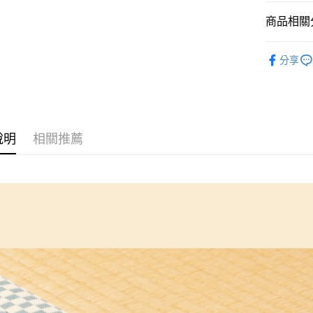
全家取貨
商品相關分
每筆NT$6
🆕高田織
付款後全
分享
每筆NT$6
7-11取貨
每筆NT$6
說明
相關推薦
付款後7-1
每筆NT$6
宅配
每筆NT$1
離島宅配
每筆NT$2