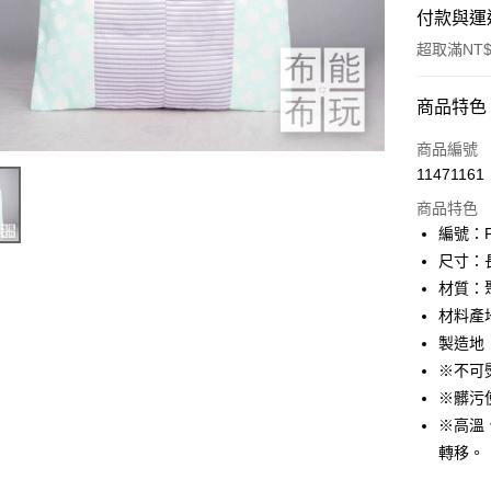
付款與運
超取滿NT$
付款方式
商品特色
信用卡一
商品編號
11471161
超商取貨
商品特色
LINE Pay
編號：
尺寸：長
Apple Pay
材質：
街口支付
材料產
製造地
Google Pa
※不可
ATM付款
※髒污
※高溫
轉移。
運送方式