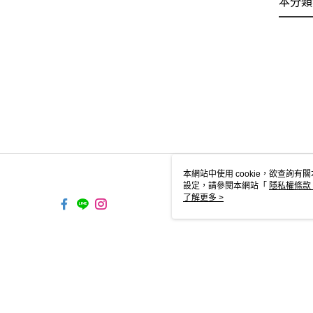
本分類
本網站中使用 cookie，欲查詢有關
設定，請參閱本網站「
隱私權條款
使用 cookie。
了解更多 >