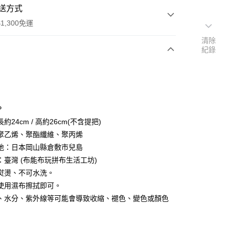
送方式
1,300免運
清除
紀錄
次付款
付款
P
約24cm / 高約26cm(不含提把)
聚乙烯、聚酯纖維、聚丙烯
地：日本岡山縣倉敷市兒島
：臺灣 (布能布玩拼布生活工坊)
y
熨燙、不可水洗。
使用濕布擦拭即可。
、水分、紫外線等可能會導致收縮、褪色、變色或顏色