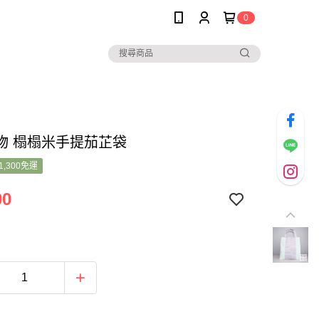
0
物 榻榻米手提茄芷袋
1,300免運
00