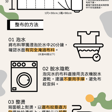
用戶於交易時，得透過本服務購買商品或服務，並由商店將買賣／分期付款
每筆NT$150，滿NT$1,500(含以上)免運費
購買商品的店家。未經商家同意取消之訂單仍視為有效，需透過AFTEE先享
買賣價金債權讓與本公司後，依約使用本公司帳單繳交帳款。
後付繳納相關費用。
2.基於同意付款使用「大哥付你分期」之契約關係目的，商店將以您的個人
離島宅配
※ 交易是否成功請以「AFTEE先享後付 」之結帳頁面顯示為準，若有關於
資料（包含姓名、電話或地址）提供予台灣大哥大進項蒐集、處理及利用，
是否繳費成功／繳費後需取消欲退款等相關疑問，請聯繫「AFTEE先享後付
每筆NT$240
由本公司與您本人進行分期帳單所需資料之確認、核對及更正。
客戶支援中心」
https://netprotections.freshdesk.com/support/home
3.完整用戶服務條款，請詳閱以下連結：
https://oppay.tw/userRule
【注意事項】
１．透過由恩沛科技股份有限公司提供之「AFTEE先享後付」服務完成之交
易，需依本服務之必要範圍內提供個人資料，並將交易相關給付款項請求債
權轉讓予恩沛科技股份有限公司。
２．關於個人資料處理事宜，請瀏覽以下網址：
https://aftee.tw/terms/#terms3
３．未成年的使用者請事先徵得法定代理人或監護人之同意方可使用
「AFTEE先享後付」，若未經同意申辦者引起之損失，本公司不負相關責
任。
４．使用「AFTEE先享後付」時，將依據個別帳號之用戶狀況，依本公司即
時審查核予不同之上限額度；若仍有額度不足之情形，本公司將視審查結果
請求用戶進行身份認證。
５．嚴禁一人註冊多個帳號或使用他人資訊註冊。若發現惡意使用之情形，
恩沛科技股份有限公司將有權停止該用戶之使用額度並採取法律行動。