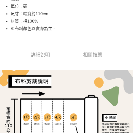
單位：碼
街口支付
尺寸：幅寬約110cm
Google Pay
材質：棉100%
※布料顏色以實際為主。
大哥付你分期
相關說明
【大哥付你分期使用說明】
AFTEE先享後付
1.本服務由台灣大哥大提供，台灣大哥大用戶可立即使用無須另外申請。
詳細說明
相關推薦
2.付款方式選擇「大哥付你分期」，訂單成立後會自動跳轉到大哥付的交易
相關說明
流程，驗證手機門號後，選擇欲分期的期數、繳款截止日，確認付款後即完
【關於「AFTEE先享後付」】
成交易。
ATM付款
AFTEE先享後付是「在收到商品之後才付款」的支付方式。 讓您購物簡單
3.實際核准額度、可分期數及費用金額請依後續交易確認頁面所載為準。
便利好安心！
4.訂單成立30分鐘內，如未前往確認交易或遇審核未通過，訂單將自動取
１．簡單：不需註冊會員、不需綁卡、不需儲值。
運送方式
消。如遇「轉專審核」未通過狀況，表示未達大哥付你分期系統評分，恕無
２．便利：只要手機號碼，簡訊認證，即可結帳。
法說明評估內容。
３．安心：先確認商品／服務後，再付款。
全家取貨付款
【繳款方式說明】
1.分期款項不併入電信帳單，「大哥付你分期」於每月結算日後寄送繳費提
每筆NT$65，滿NT$1,500(含以上)免運費
【「AFTEE先享後付」結帳流程】
醒簡訊。
１．於結帳方式選擇「AFTEE先享後付」後，將跳轉至「AFTEE先享後付」
2.透過簡訊連結打開帳單後，可選擇「超商條碼／台灣大直營門市／銀行轉
7-11取貨付款
結帳頁面，進行簡訊認證並確認金額後，即可完成結帳。
帳／街口支付／iPASS MONEY」等通路繳費。
２．訂單成立數日內，您將收到繳費通知簡訊。
每筆NT$65，滿NT$1,500(含以上)免運費
３．收到繳費通知簡訊後14天內，點擊此簡訊中的連結，可透過四大超商／
【注意事項】
ATM／網路銀行／等多元方式進行付款，方視為交易完成。
宅配
1.本服務係由「台灣大哥大股份有限公司」（以下簡稱本公司）所提供，讓
※ 請注意：結帳手續完成當下不需立刻繳費，但若您需要取消訂單，請聯絡