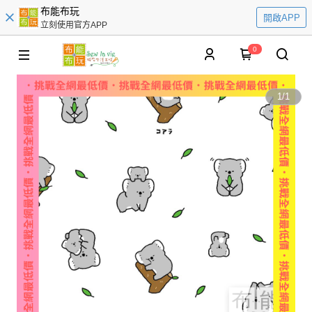
布能布玩
開啟APP
立刻使用官方APP
0
1
/
1