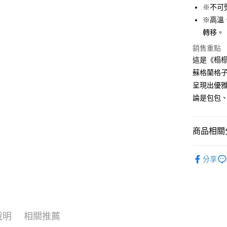
大哥付你
※不可
相關說明
※高溫
【大哥付
AFTEE先
轉移。
1.本服務
2.付款方
相關說明
銷售重點
流程，驗
【關於「A
這是《榻
ATM付款
完成交易
AFTEE
3.實際核
蘇格蘭格
便利好安
4.訂單成
１．簡單
呈現出優
消。如遇
２．便利
運送方式
論是包包
無法說明
３．安心
【繳款方
全家取貨
1.分期款
【「AFT
醒簡訊。
每筆NT$6
１．於結帳
商品相關分
2.透過簡
付」結帳
帳／街口支
7-11取貨
２．訂單
🆕高田織
３．收到繳
分享
每筆NT$6
【注意事
／ATM／
🆕高田織
1.本服務
※ 請注意
宅配
用戶於交
絡購買商品
款買賣價
先享後付
每筆NT$1
2.基於同
※ 交易是
資料（包
是否繳費成
離島宅配
說明
相關推薦
用，由本
付客戶支
每筆NT$2
3.完整用