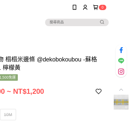
0
 榻榻米邊條 @dekobokoubou -蘇格
1 檸檬黃
1,500免運
0 ~ NT$1,200
10M