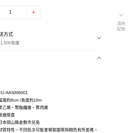
清除
紀錄
送方式
1,500免運
次付款
付款
I-AAS006001
寬約8cm /長度約10m
聚乙烯、聚酯纖維、聚丙烯
普通厚度
日本岡山縣倉敷市兒島
y
材質特性，不同批次可能會導致圖案與顏色有所差異。