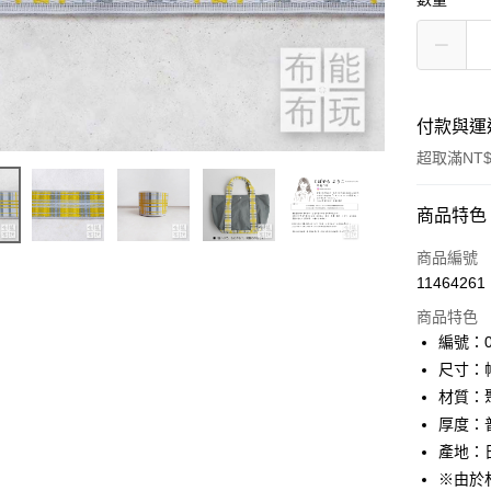
付款與運
超取滿NT$
付款方式
商品特色
信用卡一
商品編號
11464261
超商取貨
商品特色
LINE Pay
編號：01
尺寸：幅
Apple Pay
材質：
街口支付
厚度：
產地：
Google Pa
※由於