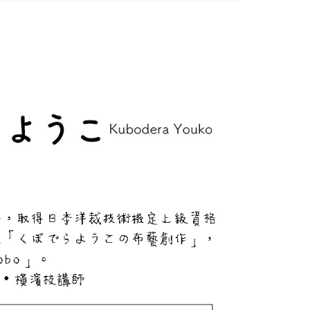
項】
恩沛科技股份有限公司提供之「AFTEE先享後付」服務完成之
依本服務之必要範圍內提供個人資料，並將交易相關給付款項請
讓予恩沛科技股份有限公司。
個人資料處理事宜，請瀏覽以下網址：
ee.tw/terms/#terms3
年的使用者請事先徵得法定代理人或監護人之同意方可使用
E先享後付」，若未經同意申辦者引起之損失，本公司不負相關責
AFTEE先享後付」時，將依據個別帳號之用戶狀況，依本公司
核予不同之上限額度；若仍有額度不足之情形，本公司將視審查
用戶進行身份認證。
一人註冊多個帳號或使用他人資訊註冊。若發現惡意使用之情
科技股份有限公司將有權停止該用戶之使用額度並採取法律行