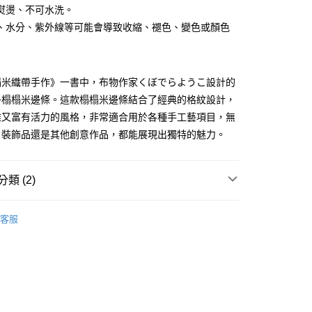
分期
熨燙、不可水洗。
、水分、紫外線等可能會導致收縮、褪色、變色或顏色
你分期使用說明】
享後付
由台灣大哥大提供，台灣大哥大用戶可立即使用無須另外申請。
式選擇「大哥付你分期」，訂單成立後會自動跳轉到大哥付的交易
證手機門號後，選擇欲分期的期數、繳款截止日，確認付款後即
FTEE先享後付」】
榻米織帶手作》一書中，布物作家くぼでらようこ設計的
。
先享後付是「在收到商品之後才付款」的支付方式。 讓您購物簡單
准額度、可分期數及費用金額請依後續交易確認頁面所載為準。
子榻榻米邊條。這款榻榻米邊條結合了經典的格紋設計，
心！
立30分鐘內，如未前往確認交易或遇審核未通過，訂單將自動取
：不需註冊會員、不需綁卡、不需儲值。
雅又富有活力的風格，非常適合用於各種手工藝項目，無
「轉專審核」未通過狀況，表示未達大哥付你分期系統評分，恕
：只要手機號碼，簡訊認證，即可結帳。
、裝飾品還是其他創意作品，都能展現出獨特的魅力。
評估內容。
：先確認商品／服務後，再付款。
式說明】
付款
項不併入電信帳單，「大哥付你分期」於每月結算日後寄送繳費提
EE先享後付」結帳流程】
5，滿NT$1,500(含以上)免運費
方式選擇「AFTEE先享後付」後，將跳轉至「AFTEE先享後
類 (2)
訊連結打開帳單後，可選擇「超商條碼／台灣大直營門市／銀行轉
頁面，進行簡訊認證並確認金額後，即可完成結帳。
付／iPASS MONEY」等通路繳費。
付款
成立數日內，您將收到繳費通知簡訊。
物
榻榻米邊條
費通知簡訊後14天內，點擊此簡訊中的連結，可透過四大超商
客服
5，滿NT$1,500(含以上)免運費
項】
網路銀行／等多元方式進行付款，方視為交易完成。
物
聯名系列
係由「台灣大哥大股份有限公司」（以下簡稱本公司）所提供，讓
：結帳手續完成當下不需立刻繳費，但若您需要取消訂單，請聯
易時，得透過本服務購買商品或服務，並由商店將買賣／分期付
的店家。未經商家同意取消之訂單仍視為有效，需透過AFTEE
金債權讓與本公司後，依約使用本公司帳單繳交帳款。
繳納相關費用。
50，滿NT$1,500(含以上)免運費
意付款使用「大哥付你分期」之契約關係目的，商店將以您的個人
否成功請以「AFTEE先享後付 」之結帳頁面顯示為準，若有關於
含姓名、電話或地址）提供予台灣大哥大進項蒐集、處理及利
功／繳費後需取消欲退款等相關疑問，請聯繫「AFTEE先享後
公司與您本人進行分期帳單所需資料之確認、核對及更正。
援中心」
https://netprotections.freshdesk.com/support/home
40
戶服務條款，請詳閱以下連結：
https://oppay.tw/userRule