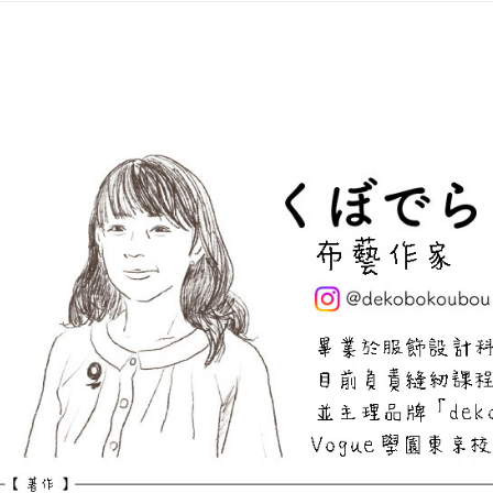
【注意事
１．透過由
交易，需
求債權轉
２．關於
https://aft
３．未成
「AFTE
任。
４．使用「
即時審查
結果請求
５．嚴禁
形，恩沛
動。