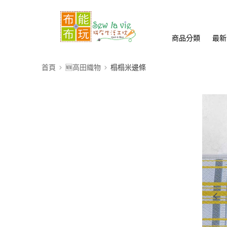
商品分類
最新
首頁
🆕高田織物
榻榻米邊條