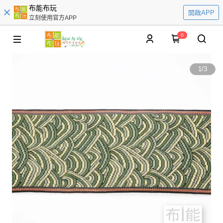
布能布玩
開啟APP
立刻使用官方APP
0
1
/
3