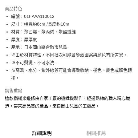
LINE Pay
商品特色
Apple Pay
編號：01I-AAA110012
尺寸：幅寬約8cm /長度約10m
街口支付
材質：聚乙烯、聚丙烯、聚酯纖維
Google Pay
厚度：厚厚度
產地：日本岡山縣倉敷市兒島
大哥付你分期
※由於材質特性，不同批次可能會導致圖案與顏色有所差異。
相關說明
※不可熨燙、不可水洗。
【大哥付你分期使用說明】
AFTEE先享後付
1.本服務由台灣大哥大提供，台灣大哥大用戶可立即使用無須另外申請。
※高溫、水分、紫外線等可能會導致收縮、褪色、變色或顏色轉
2.付款方式選擇「大哥付你分期」，訂單成立後會自動跳轉到大哥付的交易
相關說明
移。
流程，驗證手機門號後，選擇欲分期的期數、繳款截止日，確認付款後即完
【關於「AFTEE先享後付」】
成交易。
ATM付款
AFTEE先享後付是「在收到商品之後才付款」的支付方式。 讓您購物簡單
銷售重點
3.實際核准額度、可分期數及費用金額請依後續交易確認頁面所載為準。
便利好安心！
4.訂單成立30分鐘內，如未前往確認交易或遇審核未通過，訂單將自動取
這款榻榻米邊條由自家工廠的機織機製作，經過熟練的職人精心織
１．簡單：不需註冊會員、不需綁卡、不需儲值。
運送方式
消。如遇「轉專審核」未通過狀況，表示未達大哥付你分期系統評分，恕無
２．便利：只要手機號碼，簡訊認證，即可結帳。
造，帶來高品質的產品，來自岡山兒島的工藝品。
法說明評估內容。
３．安心：先確認商品／服務後，再付款。
全家取貨付款
【繳款方式說明】
1.分期款項不併入電信帳單，「大哥付你分期」於每月結算日後寄送繳費提
每筆NT$65，滿NT$1,500(含以上)免運費
【「AFTEE先享後付」結帳流程】
醒簡訊。
１．於結帳方式選擇「AFTEE先享後付」後，將跳轉至「AFTEE先享後付」
2.透過簡訊連結打開帳單後，可選擇「超商條碼／台灣大直營門市／銀行轉
7-11取貨付款
結帳頁面，進行簡訊認證並確認金額後，即可完成結帳。
詳細說明
相關推薦
帳／街口支付／iPASS MONEY」等通路繳費。