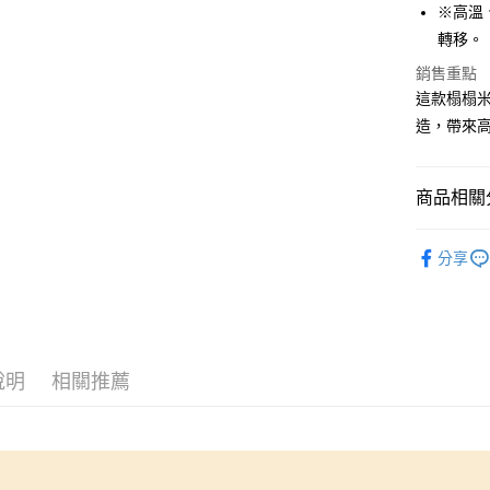
相關說明
※高溫
【大哥付
AFTEE先
轉移。
1.本服務
2.付款方
相關說明
銷售重點
流程，驗
【關於「A
這款榻榻
ATM付款
完成交易
AFTEE
3.實際核
造，帶來
便利好安
4.訂單成
１．簡單
消。如遇
２．便利
運送方式
無法說明
３．安心
商品相關分
【繳款方
全家取貨
1.分期款
【「AFT
🆕高田織
醒簡訊。
每筆NT$6
１．於結帳
分享
2.透過簡
付」結帳
帳／街口支
7-11取貨
２．訂單
３．收到繳
每筆NT$6
【注意事
／ATM／
1.本服務
※ 請注意
宅配
用戶於交
絡購買商品
款買賣價
說明
相關推薦
先享後付
每筆NT$1
2.基於同
※ 交易是
資料（包
是否繳費成
離島宅配
用，由本
付客戶支
每筆NT$2
3.完整用
【注意事