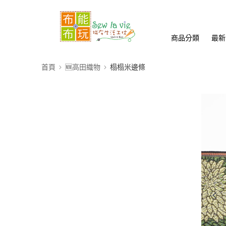
商品分類
最新
首頁
🆕高田織物
榻榻米邊條