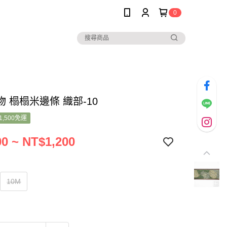
0
 榻榻米邊條 織部-10
1,500免運
0 ~ NT$1,200
10M