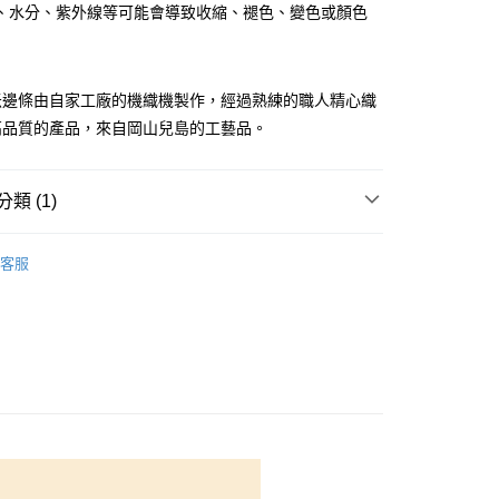
、水分、紫外線等可能會導致收縮、褪色、變色或顏色
你分期使用說明】
享後付
由台灣大哥大提供，台灣大哥大用戶可立即使用無須另外申請。
式選擇「大哥付你分期」，訂單成立後會自動跳轉到大哥付的交易
證手機門號後，選擇欲分期的期數、繳款截止日，確認付款後即
FTEE先享後付」】
米邊條由自家工廠的機織機製作，經過熟練的職人精心織
。
先享後付是「在收到商品之後才付款」的支付方式。 讓您購物簡單
准額度、可分期數及費用金額請依後續交易確認頁面所載為準。
高品質的產品，來自岡山兒島的工藝品。
心！
立30分鐘內，如未前往確認交易或遇審核未通過，訂單將自動取
：不需註冊會員、不需綁卡、不需儲值。
「轉專審核」未通過狀況，表示未達大哥付你分期系統評分，恕
：只要手機號碼，簡訊認證，即可結帳。
評估內容。
：先確認商品／服務後，再付款。
類 (1)
式說明】
付款
項不併入電信帳單，「大哥付你分期」於每月結算日後寄送繳費提
EE先享後付」結帳流程】
物
榻榻米邊條
5，滿NT$1,500(含以上)免運費
方式選擇「AFTEE先享後付」後，將跳轉至「AFTEE先享後
客服
訊連結打開帳單後，可選擇「超商條碼／台灣大直營門市／銀行轉
頁面，進行簡訊認證並確認金額後，即可完成結帳。
付／iPASS MONEY」等通路繳費。
付款
成立數日內，您將收到繳費通知簡訊。
費通知簡訊後14天內，點擊此簡訊中的連結，可透過四大超商
5，滿NT$1,500(含以上)免運費
項】
網路銀行／等多元方式進行付款，方視為交易完成。
係由「台灣大哥大股份有限公司」（以下簡稱本公司）所提供，讓
：結帳手續完成當下不需立刻繳費，但若您需要取消訂單，請聯
易時，得透過本服務購買商品或服務，並由商店將買賣／分期付
的店家。未經商家同意取消之訂單仍視為有效，需透過AFTEE
金債權讓與本公司後，依約使用本公司帳單繳交帳款。
繳納相關費用。
50，滿NT$1,500(含以上)免運費
意付款使用「大哥付你分期」之契約關係目的，商店將以您的個人
否成功請以「AFTEE先享後付 」之結帳頁面顯示為準，若有關於
含姓名、電話或地址）提供予台灣大哥大進項蒐集、處理及利
功／繳費後需取消欲退款等相關疑問，請聯繫「AFTEE先享後
公司與您本人進行分期帳單所需資料之確認、核對及更正。
援中心」
https://netprotections.freshdesk.com/support/home
40
戶服務條款，請詳閱以下連結：
https://oppay.tw/userRule
項】