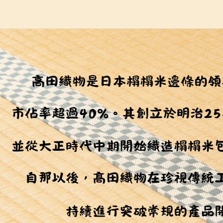
１．透過由
交易，需
求債權轉
２．關於
https://aft
３．未成
「AFTE
任。
４．使用「
即時審查
結果請求
５．嚴禁
形，恩沛
動。