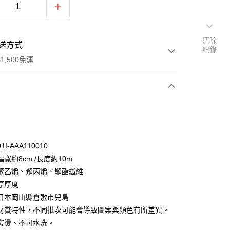
清除
送方式
紀錄
1,500免運
次付款
付款
I-AAA110010
寬約8cm /長度約10m
聚乙烯、聚丙烯、聚酯纖維
厚厚度
日本岡山縣倉敷市兒島
y
材質特性，不同批次可能會導致圖案與顏色有所差異。
分期
熨燙、不可水洗。