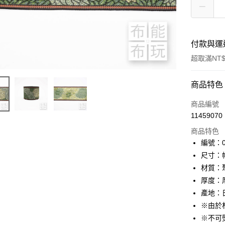
付款與運
超取滿NT$
付款方式
商品特色
信用卡一
商品編號
11459070
超商取貨
商品特色
LINE Pay
編號：01
尺寸：幅
Apple Pay
材質：
街口支付
厚度：
產地：
Google Pa
※由於
大哥付你
※不可