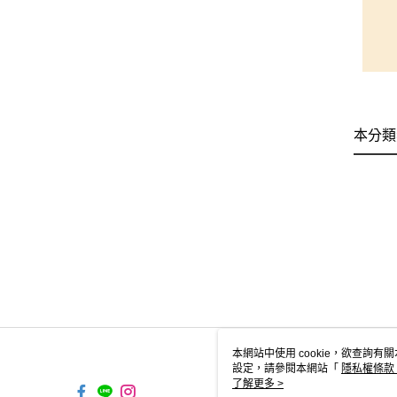
本分類
本網站中使用 cookie，欲查詢有關
設定，請參閱本網站「
隱私權條款
使用 cookie。
了解更多 >