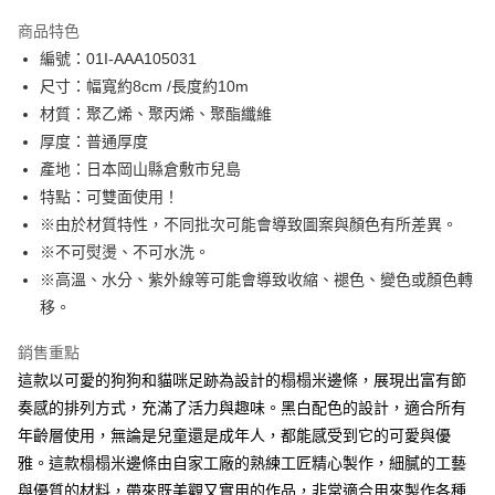
LINE Pay
商品特色
Apple Pay
編號：01I-AAA105031
尺寸：幅寬約8cm /長度約10m
街口支付
材質：聚乙烯、聚丙烯、聚酯纖維
Google Pay
厚度：普通厚度
產地：日本岡山縣倉敷市兒島
大哥付你分期
特點：可雙面使用！
相關說明
※由於材質特性，不同批次可能會導致圖案與顏色有所差異。
【大哥付你分期使用說明】
AFTEE先享後付
1.本服務由台灣大哥大提供，台灣大哥大用戶可立即使用無須另外申請。
※不可熨燙、不可水洗。
2.付款方式選擇「大哥付你分期」，訂單成立後會自動跳轉到大哥付的交易
相關說明
※高溫、水分、紫外線等可能會導致收縮、褪色、變色或顏色轉
流程，驗證手機門號後，選擇欲分期的期數、繳款截止日，確認付款後即完
【關於「AFTEE先享後付」】
移。
成交易。
ATM付款
AFTEE先享後付是「在收到商品之後才付款」的支付方式。 讓您購物簡單
3.實際核准額度、可分期數及費用金額請依後續交易確認頁面所載為準。
便利好安心！
4.訂單成立30分鐘內，如未前往確認交易或遇審核未通過，訂單將自動取
銷售重點
１．簡單：不需註冊會員、不需綁卡、不需儲值。
運送方式
消。如遇「轉專審核」未通過狀況，表示未達大哥付你分期系統評分，恕無
２．便利：只要手機號碼，簡訊認證，即可結帳。
這款以可愛的狗狗和貓咪足跡為設計的榻榻米邊條，展現出富有節
法說明評估內容。
３．安心：先確認商品／服務後，再付款。
全家取貨付款
奏感的排列方式，充滿了活力與趣味。黑白配色的設計，適合所有
【繳款方式說明】
1.分期款項不併入電信帳單，「大哥付你分期」於每月結算日後寄送繳費提
每筆NT$65，滿NT$1,500(含以上)免運費
年齡層使用，無論是兒童還是成年人，都能感受到它的可愛與優
【「AFTEE先享後付」結帳流程】
醒簡訊。
１．於結帳方式選擇「AFTEE先享後付」後，將跳轉至「AFTEE先享後付」
雅。這款榻榻米邊條由自家工廠的熟練工匠精心製作，細膩的工藝
2.透過簡訊連結打開帳單後，可選擇「超商條碼／台灣大直營門市／銀行轉
7-11取貨付款
結帳頁面，進行簡訊認證並確認金額後，即可完成結帳。
帳／街口支付／iPASS MONEY」等通路繳費。
與優質的材料，帶來既美觀又實用的作品，非常適合用來製作各種