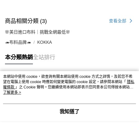
商品相關分類 (3)
查看全部
🌸美日進口布料｜挑戰全網最低🌸
🦔布料品牌🦔
KOKKA
本分類熱銷
全站排行
本網站中使用 cookie，欲查詢有關本網站使用 cookie 方式之詳情，及若您不希
熱門標籤
望在電腦上使用 cookie 時應如何變更電腦的 cookie 設定，請參閱本網站「
隱私
權條款
」之 Cookie 聲明。您繼續使用本網站即表示您同意本公司得按本網站使
用條款之 Cookie 聲明使用 cookie。
了解更多 >
我知道了