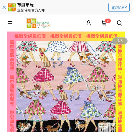
布能布玩
開啟APP
立刻使用官方APP
0
1
/
5