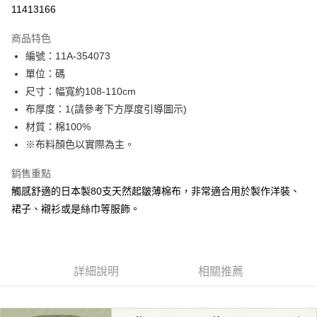
超商取貨付款
11413166
LINE Pay
商品特色
Apple Pay
編號：11A-354073
單位：碼
街口支付
尺寸：幅寬約108-110cm
Google Pay
布厚度：1(請參考下方厚度引導圖示)
材質：棉100%
AFTEE先享後付
※布料顏色以實際為主。
相關說明
【關於「AFTEE先享後付」】
銷售重點
ATM付款
AFTEE先享後付是「在收到商品之後才付款」的支付方式。 讓您購物簡單
便利好安心！
觸感舒適的日本製80支天然起皺薄棉布，非常適合用於製作洋裝、
１．簡單：不需註冊會員、不需綁卡、不需儲值。
裙子、襯衫或是絲巾等服飾。
運送方式
２．便利：只要手機號碼，簡訊認證，即可結帳。
３．安心：先確認商品／服務後，再付款。
全家取貨付款
每筆NT$65，滿NT$1,500(含以上)免運費
【「AFTEE先享後付」結帳流程】
１．於結帳方式選擇「AFTEE先享後付」後，將跳轉至「AFTEE先享後付」
詳細說明
相關推薦
7-11取貨付款
結帳頁面，進行簡訊認證並確認金額後，即可完成結帳。
２．訂單成立數日內，您將收到繳費通知簡訊。
每筆NT$65，滿NT$1,500(含以上)免運費
３．收到繳費通知簡訊後14天內，點擊此簡訊中的連結，可透過四大超商／