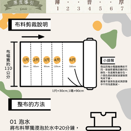
ATM／網路銀行／等多元方式進行付款，方視為交易完成。
宅配
※ 請注意：結帳手續完成當下不需立刻繳費，但若您需要取消訂單，請聯絡
每筆NT$150，滿NT$1,500(含以上)免運費
購買商品的店家。未經商家同意取消之訂單仍視為有效，需透過AFTEE先享
後付繳納相關費用。
離島宅配
※ 交易是否成功請以「AFTEE先享後付 」之結帳頁面顯示為準，若有關於
是否繳費成功／繳費後需取消欲退款等相關疑問，請聯繫「AFTEE先享後付
每筆NT$240
客戶支援中心」
https://netprotections.freshdesk.com/support/home
【注意事項】
１．透過由恩沛科技股份有限公司提供之「AFTEE先享後付」服務完成之交
易，需依本服務之必要範圍內提供個人資料，並將交易相關給付款項請求債
權轉讓予恩沛科技股份有限公司。
２．關於個人資料處理事宜，請瀏覽以下網址：
https://aftee.tw/terms/#terms3
３．未成年的使用者請事先徵得法定代理人或監護人之同意方可使用
「AFTEE先享後付」，若未經同意申辦者引起之損失，本公司不負相關責
任。
４．使用「AFTEE先享後付」時，將依據個別帳號之用戶狀況，依本公司即
時審查核予不同之上限額度；若仍有額度不足之情形，本公司將視審查結果
請求用戶進行身份認證。
５．嚴禁一人註冊多個帳號或使用他人資訊註冊。若發現惡意使用之情形，
恩沛科技股份有限公司將有權停止該用戶之使用額度並採取法律行動。