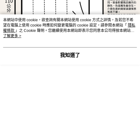
離島宅配
※ 交易是否成功請以「AFTEE先享後付 」之結帳頁面顯示為準，若有關於
是否繳費成功／繳費後需取消欲退款等相關疑問，請聯繫「AFTEE先享後付
每筆NT$240
客戶支援中心」
https://netprotections.freshdesk.com/support/home
本網站中使用 cookie，欲查詢有關本網站使用 cookie 方式之詳情，及若您不希
望在電腦上使用 cookie 時應如何變更電腦的 cookie 設定，請參閱本網站「
隱私
【注意事項】
權條款
」之 Cookie 聲明。您繼續使用本網站即表示您同意本公司得按本網站使
１．透過由恩沛科技股份有限公司提供之「AFTEE先享後付」服務完成之交
用條款之 Cookie 聲明使用 cookie。
了解更多 >
易，需依本服務之必要範圍內提供個人資料，並將交易相關給付款項請求債
權轉讓予恩沛科技股份有限公司。
２．關於個人資料處理事宜，請瀏覽以下網址：
我知道了
https://aftee.tw/terms/#terms3
３．未成年的使用者請事先徵得法定代理人或監護人之同意方可使用
「AFTEE先享後付」，若未經同意申辦者引起之損失，本公司不負相關責
任。
４．使用「AFTEE先享後付」時，將依據個別帳號之用戶狀況，依本公司即
時審查核予不同之上限額度；若仍有額度不足之情形，本公司將視審查結果
請求用戶進行身份認證。
５．嚴禁一人註冊多個帳號或使用他人資訊註冊。若發現惡意使用之情形，
恩沛科技股份有限公司將有權停止該用戶之使用額度並採取法律行動。