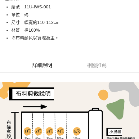
Apple Pay
編號：11U-IWS-001
單位：碼
街口支付
尺寸：幅寬約110-112cm
Google Pay
材質：棉100%
※布料顏色以實際為主。
AFTEE先享後付
相關說明
【關於「AFTEE先享後付」】
ATM付款
AFTEE先享後付是「在收到商品之後才付款」的支付方式。 讓您購物簡單
詳細說明
相關推薦
便利好安心！
１．簡單：不需註冊會員、不需綁卡、不需儲值。
運送方式
２．便利：只要手機號碼，簡訊認證，即可結帳。
３．安心：先確認商品／服務後，再付款。
全家取貨付款
每筆NT$65，滿NT$1,500(含以上)免運費
【「AFTEE先享後付」結帳流程】
１．於結帳方式選擇「AFTEE先享後付」後，將跳轉至「AFTEE先享後付」
7-11取貨付款
結帳頁面，進行簡訊認證並確認金額後，即可完成結帳。
２．訂單成立數日內，您將收到繳費通知簡訊。
每筆NT$65，滿NT$1,500(含以上)免運費
３．收到繳費通知簡訊後14天內，點擊此簡訊中的連結，可透過四大超商／
ATM／網路銀行／等多元方式進行付款，方視為交易完成。
宅配
※ 請注意：結帳手續完成當下不需立刻繳費，但若您需要取消訂單，請聯絡
每筆NT$150，滿NT$1,500(含以上)免運費
購買商品的店家。未經商家同意取消之訂單仍視為有效，需透過AFTEE先享
後付繳納相關費用。