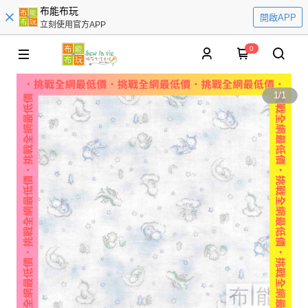
布能布玩
開啟APP
立刻使用官方APP
0
1
/
1