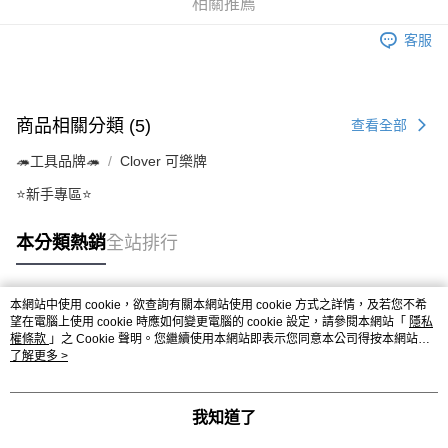
相關推薦
ATM／網路銀行／等多元方式進行付款，方視為交易完成。
宅配
1.本服務係由「台灣大哥大股份有限公司」（以下簡稱本公司）所提供，讓
※ 請注意：結帳手續完成當下不需立刻繳費，但若您需要取消訂單，請聯絡
用戶於交易時，得透過本服務購買商品或服務，並由商店將買賣／分期付款
客服
每筆NT$150，滿NT$1,500(含以上)免運費
購買商品的店家。未經商家同意取消之訂單仍視為有效，需透過AFTEE先享
買賣價金債權讓與本公司後，依約使用本公司帳單繳交帳款。
後付繳納相關費用。
2.基於同意付款使用「大哥付你分期」之契約關係目的，商店將以您的個人
離島宅配
※ 交易是否成功請以「AFTEE先享後付 」之結帳頁面顯示為準，若有關於
資料（包含姓名、電話或地址）提供予台灣大哥大進項蒐集、處理及利用，
是否繳費成功／繳費後需取消欲退款等相關疑問，請聯繫「AFTEE先享後付
每筆NT$240
由本公司與您本人進行分期帳單所需資料之確認、核對及更正。
客戶支援中心」
https://netprotections.freshdesk.com/support/home
商品相關分類 (5)
3.完整用戶服務條款，請詳閱以下連結：
https://oppay.tw/userRule
查看全部
【注意事項】
🦔工具品牌🦔
Clover 可樂牌
１．透過由恩沛科技股份有限公司提供之「AFTEE先享後付」服務完成之交
易，需依本服務之必要範圍內提供個人資料，並將交易相關給付款項請求債
⭐新手專區⭐
權轉讓予恩沛科技股份有限公司。
２．關於個人資料處理事宜，請瀏覽以下網址：
https://aftee.tw/terms/#terms3
本分類熱銷
全站排行
３．未成年的使用者請事先徵得法定代理人或監護人之同意方可使用
「AFTEE先享後付」，若未經同意申辦者引起之損失，本公司不負相關責
任。
本網站中使用 cookie，欲查詢有關本網站使用 cookie 方式之詳情，及若您不希
４．使用「AFTEE先享後付」時，將依據個別帳號之用戶狀況，依本公司即
熱門標籤
望在電腦上使用 cookie 時應如何變更電腦的 cookie 設定，請參閱本網站「
隱私
時審查核予不同之上限額度；若仍有額度不足之情形，本公司將視審查結果
權條款
」之 Cookie 聲明。您繼續使用本網站即表示您同意本公司得按本網站使
請求用戶進行身份認證。
用條款之 Cookie 聲明使用 cookie。
了解更多 >
５．嚴禁一人註冊多個帳號或使用他人資訊註冊。若發現惡意使用之情形，
恩沛科技股份有限公司將有權停止該用戶之使用額度並採取法律行動。
我知道了