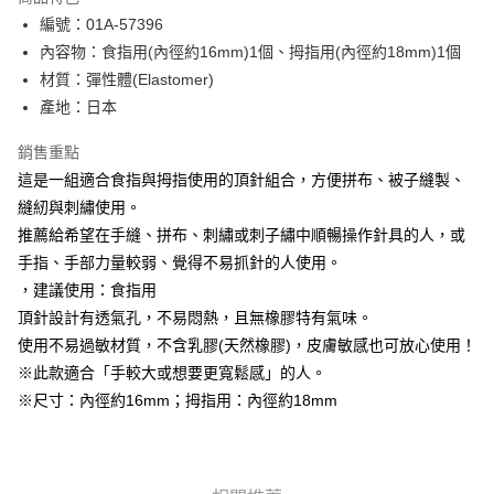
Apple Pay
編號：01A-57396
內容物：食指用(內徑約16mm)1個、拇指用(內徑約18mm)1個
街口支付
材質：彈性體(Elastomer)
Google Pay
產地：日本
大哥付你分期
銷售重點
相關說明
這是一組適合食指與拇指使用的頂針組合，方便拼布、被子縫製、
【大哥付你分期使用說明】
縫紉與刺繡使用。
AFTEE先享後付
1.本服務由台灣大哥大提供，台灣大哥大用戶可立即使用無須另外申請。
2.付款方式選擇「大哥付你分期」，訂單成立後會自動跳轉到大哥付的交易
推薦給希望在手縫、拼布、刺繡或刺子繡中順暢操作針具的人，或
相關說明
流程，驗證手機門號後，選擇欲分期的期數、繳款截止日，確認付款後即完
手指、手部力量較弱、覺得不易抓針的人使用。
【關於「AFTEE先享後付」】
成交易。
ATM付款
AFTEE先享後付是「在收到商品之後才付款」的支付方式。 讓您購物簡單
，建議使用：食指用
3.實際核准額度、可分期數及費用金額請依後續交易確認頁面所載為準。
便利好安心！
4.訂單成立30分鐘內，如未前往確認交易或遇審核未通過，訂單將自動取
頂針設計有透氣孔，不易悶熱，且無橡膠特有氣味。
１．簡單：不需註冊會員、不需綁卡、不需儲值。
運送方式
消。如遇「轉專審核」未通過狀況，表示未達大哥付你分期系統評分，恕無
２．便利：只要手機號碼，簡訊認證，即可結帳。
使用不易過敏材質，不含乳膠(天然橡膠)，皮膚敏感也可放心使用！
法說明評估內容。
３．安心：先確認商品／服務後，再付款。
全家取貨付款
※此款適合「手較大或想要更寬鬆感」的人。
【繳款方式說明】
1.分期款項不併入電信帳單，「大哥付你分期」於每月結算日後寄送繳費提
每筆NT$65，滿NT$1,500(含以上)免運費
※尺寸：內徑約16mm；拇指用：內徑約18mm
【「AFTEE先享後付」結帳流程】
醒簡訊。
１．於結帳方式選擇「AFTEE先享後付」後，將跳轉至「AFTEE先享後付」
2.透過簡訊連結打開帳單後，可選擇「超商條碼／台灣大直營門市／銀行轉
7-11取貨付款
結帳頁面，進行簡訊認證並確認金額後，即可完成結帳。
帳／街口支付／iPASS MONEY」等通路繳費。
２．訂單成立數日內，您將收到繳費通知簡訊。
每筆NT$65，滿NT$1,500(含以上)免運費
３．收到繳費通知簡訊後14天內，點擊此簡訊中的連結，可透過四大超商／
【注意事項】