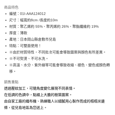
LINE Pay
商品特色
Apple Pay
編號：01I-AAA124012
尺寸：幅寬約8cm /長度約10m
街口支付
材質：聚乙烯約 55%、聚丙烯約 26%、聚酯纖維約 19%
Google Pay
厚度：薄款
產地：日本岡山縣倉敷市兒島
大哥付你分期
特點：可雙面使用！
相關說明
※由於材質特性，不同批次可能會導致圖案與顏色有所差異。
【大哥付你分期使用說明】
AFTEE先享後付
1.本服務由台灣大哥大提供，台灣大哥大用戶可立即使用無須另外申請。
※不可熨燙、不可水洗。
2.付款方式選擇「大哥付你分期」，訂單成立後會自動跳轉到大哥付的交易
相關說明
※高溫、水分、紫外線等可能會導致收縮、褪色、變色或顏色轉
流程，驗證手機門號後，選擇欲分期的期數、繳款截止日，確認付款後即完
【關於「AFTEE先享後付」】
移。
成交易。
ATM付款
AFTEE先享後付是「在收到商品之後才付款」的支付方式。 讓您購物簡單
3.實際核准額度、可分期數及費用金額請依後續交易確認頁面所載為準。
便利好安心！
4.訂單成立30分鐘內，如未前往確認交易或遇審核未通過，訂單將自動取
銷售重點
１．簡單：不需註冊會員、不需綁卡、不需儲值。
運送方式
消。如遇「轉專審核」未通過狀況，表示未達大哥付你分期系統評分，恕無
２．便利：只要手機號碼，簡訊認證，即可結帳。
透過壓紋加工，可隨角度變化展現不同表情。
法說明評估內容。
３．安心：先確認商品／服務後，再付款。
全家取貨付款
在低調的色調中，點綴上大膽的樹葉圖案。
【繳款方式說明】
1.分期款項不併入電信帳單，「大哥付你分期」於每月結算日後寄送繳費提
每筆NT$65，滿NT$1,500(含以上)免運費
由自家工廠的織布機、熟練職人以細膩用心製作而成的榻榻米邊
【「AFTEE先享後付」結帳流程】
醒簡訊。
１．於結帳方式選擇「AFTEE先享後付」後，將跳轉至「AFTEE先享後付」
條，從兒島地區為您送上。
2.透過簡訊連結打開帳單後，可選擇「超商條碼／台灣大直營門市／銀行轉
7-11取貨付款
結帳頁面，進行簡訊認證並確認金額後，即可完成結帳。
帳／街口支付／iPASS MONEY」等通路繳費。