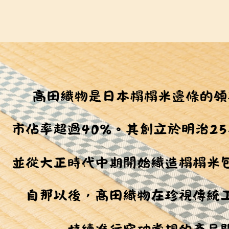
１．透過由
交易，需
求債權轉
２．關於
https://aft
３．未成
「AFTE
任。
４．使用「
即時審查
結果請求
５．嚴禁
形，恩沛
動。