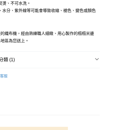
熨燙、不可水洗。
你分期使用說明】
享後付
、水分、紫外線等可能會導致收縮、褪色、變色或顏色
由台灣大哥大提供，台灣大哥大用戶可立即使用無須另外申請。
式選擇「大哥付你分期」，訂單成立後會自動跳轉到大哥付的交易
證手機門號後，選擇欲分期的期數、繳款截止日，確認付款後即
FTEE先享後付」】
。
先享後付是「在收到商品之後才付款」的支付方式。 讓您購物簡單
准額度、可分期數及費用金額請依後續交易確認頁面所載為準。
廠的織布機，經由熟練職人細緻、用心製作的榻榻米邊
心！
立30分鐘內，如未前往確認交易或遇審核未通過，訂單將自動取
：不需註冊會員、不需綁卡、不需儲值。
島地區為您送上。
「轉專審核」未通過狀況，表示未達大哥付你分期系統評分，恕
：只要手機號碼，簡訊認證，即可結帳。
評估內容。
：先確認商品／服務後，再付款。
式說明】
付款
項不併入電信帳單，「大哥付你分期」於每月結算日後寄送繳費提
類 (1)
EE先享後付」結帳流程】
5，滿NT$1,500(含以上)免運費
方式選擇「AFTEE先享後付」後，將跳轉至「AFTEE先享後
訊連結打開帳單後，可選擇「超商條碼／台灣大直營門市／銀行轉
頁面，進行簡訊認證並確認金額後，即可完成結帳。
物
榻榻米邊條
付／iPASS MONEY」等通路繳費。
付款
成立數日內，您將收到繳費通知簡訊。
客服
費通知簡訊後14天內，點擊此簡訊中的連結，可透過四大超商
5，滿NT$1,500(含以上)免運費
項】
網路銀行／等多元方式進行付款，方視為交易完成。
係由「台灣大哥大股份有限公司」（以下簡稱本公司）所提供，讓
：結帳手續完成當下不需立刻繳費，但若您需要取消訂單，請聯
易時，得透過本服務購買商品或服務，並由商店將買賣／分期付
的店家。未經商家同意取消之訂單仍視為有效，需透過AFTEE
金債權讓與本公司後，依約使用本公司帳單繳交帳款。
繳納相關費用。
50，滿NT$1,500(含以上)免運費
意付款使用「大哥付你分期」之契約關係目的，商店將以您的個人
否成功請以「AFTEE先享後付 」之結帳頁面顯示為準，若有關於
含姓名、電話或地址）提供予台灣大哥大進項蒐集、處理及利
功／繳費後需取消欲退款等相關疑問，請聯繫「AFTEE先享後
公司與您本人進行分期帳單所需資料之確認、核對及更正。
援中心」
https://netprotections.freshdesk.com/support/home
40
戶服務條款，請詳閱以下連結：
https://oppay.tw/userRule
項】