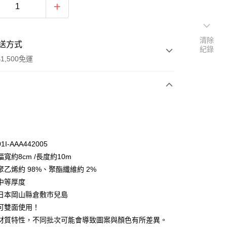
清除
送方式
紀錄
1,500免運
次付款
付款
I-AAA442005
寬約8cm /長度約10m
聚乙烯約 98%、聚酯纖維約 2%
中等厚度
日本岡山縣倉敷市兒島
y
可雙面使用！
分期
材質特性，不同批次可能會導致圖案與顏色有所差異。