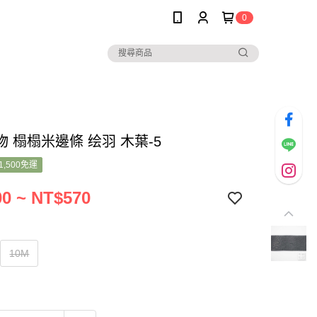
0
 榻榻米邊條 绘羽 木葉-5
1,500免運
0 ~ NT$570
10M