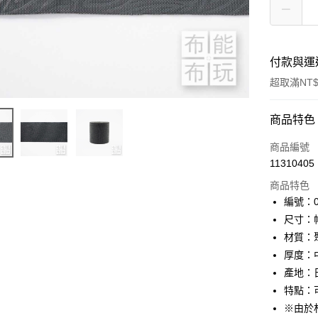
付款與運
超取滿NT$
付款方式
商品特色
信用卡一
商品編號
11310405
超商取貨
商品特色
LINE Pay
編號：01
尺寸：幅
Apple Pay
材質：
街口支付
厚度：
產地：
Google Pa
特點：
大哥付你
※由於