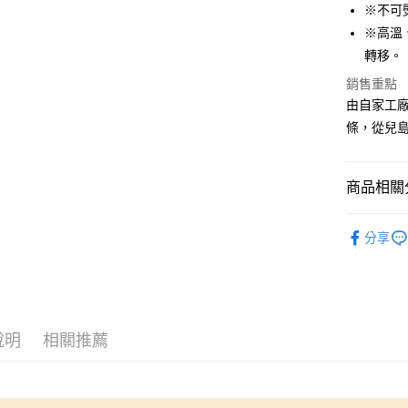
相關說明
※不可
【大哥付
AFTEE先
※高溫
1.本服務
2.付款方
相關說明
轉移。
流程，驗
【關於「A
銷售重點
ATM付款
完成交易
AFTEE
3.實際核
由自家工
便利好安
4.訂單成
１．簡單
條，從兒
消。如遇
２．便利
運送方式
無法說明
３．安心
【繳款方
全家取貨
1.分期款
商品相關分
【「AFT
醒簡訊。
每筆NT$6
１．於結帳
2.透過簡
付」結帳
🆕高田織
帳／街口支
7-11取貨
２．訂單
分享
３．收到繳
每筆NT$6
【注意事
／ATM／
1.本服務
※ 請注意
宅配
用戶於交
絡購買商品
款買賣價
先享後付
每筆NT$1
2.基於同
※ 交易是
說明
相關推薦
資料（包
是否繳費成
離島宅配
用，由本
付客戶支
每筆NT$2
3.完整用
【注意事