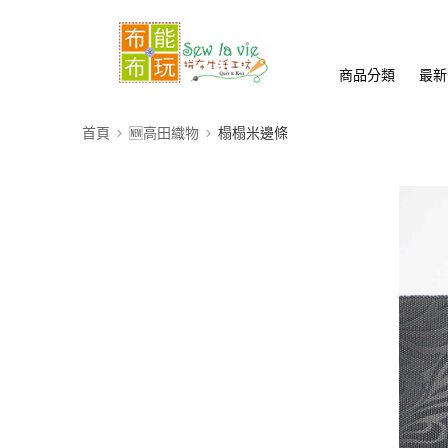
商品分類
最新
首頁
🆕高田織物
榻榻米邊條