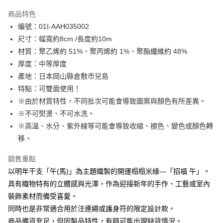
LINE Pay
商品特色
Apple Pay
編號：01I-AAH035002
尺寸：幅寬約8cm /長度約10m
街口支付
材質：聚乙烯約 51%、聚丙烯約 1%、聚酯纖維約 48%
Google Pay
厚度：中等厚度
產地：日本岡山縣倉敷市兒島
大哥付你分期
特點：可雙面使用！
相關說明
※由於材質特性，不同批次可能會導致圖案與顏色有所差異。
【大哥付你分期使用說明】
AFTEE先享後付
1.本服務由台灣大哥大提供，台灣大哥大用戶可立即使用無須另外申請。
※不可熨燙、不可水洗。
2.付款方式選擇「大哥付你分期」，訂單成立後會自動跳轉到大哥付的交易
相關說明
※高溫、水分、紫外線等可能會導致收縮、褪色、變色或顏色轉
流程，驗證手機門號後，選擇欲分期的期數、繳款截止日，確認付款後即完
【關於「AFTEE先享後付」】
移。
成交易。
ATM付款
AFTEE先享後付是「在收到商品之後才付款」的支付方式。 讓您購物簡單
3.實際核准額度、可分期數及費用金額請依後續交易確認頁面所載為準。
便利好安心！
4.訂單成立30分鐘內，如未前往確認交易或遇審核未通過，訂單將自動取
銷售重點
１．簡單：不需註冊會員、不需綁卡、不需儲值。
運送方式
消。如遇「轉專審核」未通過狀況，表示未達大哥付你分期系統評分，恕無
２．便利：只要手機號碼，簡訊認證，即可結帳。
以明年干支「午(馬)」為主題織製的開運榻榻米緣—「招福 午」。
法說明評估內容。
３．安心：先確認商品／服務後，再付款。
全家取貨付款
具有織物特有的立體感與光澤，作為迎接新年的手作、工藝或室內
【繳款方式說明】
1.分期款項不併入電信帳單，「大哥付你分期」於每月結算日後寄送繳費提
每筆NT$65，滿NT$1,500(含以上)免運費
裝飾素材而備受喜愛。
【「AFTEE先享後付」結帳流程】
醒簡訊。
１．於結帳方式選擇「AFTEE先享後付」後，將跳轉至「AFTEE先享後付」
同時也是非常適合用於注連繩或護身符的限定設計款。
2.透過簡訊連結打開帳單後，可選擇「超商條碼／台灣大直營門市／銀行轉
7-11取貨付款
結帳頁面，進行簡訊認證並確認金額後，即可完成結帳。
帳／街口支付／iPASS MONEY」等通路繳費。
商品備貨充足，但因製品特性，有時可能出現缺貨情況。