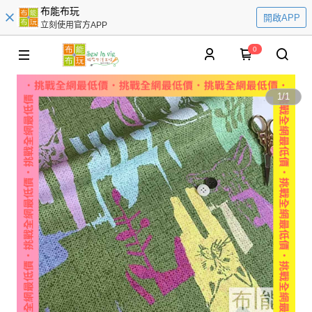
布能布玩
開啟APP
立刻使用官方APP
0
1
/
1