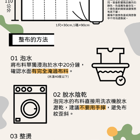
離島宅配
※ 交易是否成功請以「AFTEE先享後付 」之結帳頁面顯示為準，若有關於
是否繳費成功／繳費後需取消欲退款等相關疑問，請聯繫「AFTEE先享後付
每筆NT$240
客戶支援中心」
https://netprotections.freshdesk.com/support/home
【注意事項】
１．透過由恩沛科技股份有限公司提供之「AFTEE先享後付」服務完成之交
易，需依本服務之必要範圍內提供個人資料，並將交易相關給付款項請求債
權轉讓予恩沛科技股份有限公司。
２．關於個人資料處理事宜，請瀏覽以下網址：
https://aftee.tw/terms/#terms3
３．未成年的使用者請事先徵得法定代理人或監護人之同意方可使用
「AFTEE先享後付」，若未經同意申辦者引起之損失，本公司不負相關責
任。
４．使用「AFTEE先享後付」時，將依據個別帳號之用戶狀況，依本公司即
時審查核予不同之上限額度；若仍有額度不足之情形，本公司將視審查結果
請求用戶進行身份認證。
５．嚴禁一人註冊多個帳號或使用他人資訊註冊。若發現惡意使用之情形，
恩沛科技股份有限公司將有權停止該用戶之使用額度並採取法律行動。