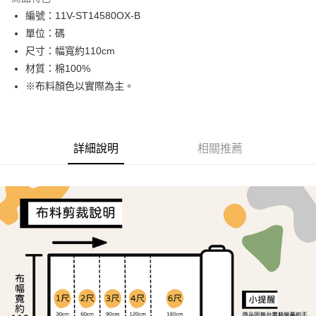
Apple Pay
編號：11V-ST14580OX-B
單位：碼
街口支付
尺寸：幅寬約110cm
Google Pay
材質：棉100%
※布料顏色以實際為主。
AFTEE先享後付
相關說明
【關於「AFTEE先享後付」】
ATM付款
AFTEE先享後付是「在收到商品之後才付款」的支付方式。 讓您購物簡單
詳細說明
相關推薦
便利好安心！
１．簡單：不需註冊會員、不需綁卡、不需儲值。
運送方式
２．便利：只要手機號碼，簡訊認證，即可結帳。
３．安心：先確認商品／服務後，再付款。
全家取貨付款
每筆NT$65，滿NT$1,500(含以上)免運費
【「AFTEE先享後付」結帳流程】
１．於結帳方式選擇「AFTEE先享後付」後，將跳轉至「AFTEE先享後付」
7-11取貨付款
結帳頁面，進行簡訊認證並確認金額後，即可完成結帳。
２．訂單成立數日內，您將收到繳費通知簡訊。
每筆NT$65，滿NT$1,500(含以上)免運費
３．收到繳費通知簡訊後14天內，點擊此簡訊中的連結，可透過四大超商／
ATM／網路銀行／等多元方式進行付款，方視為交易完成。
宅配
※ 請注意：結帳手續完成當下不需立刻繳費，但若您需要取消訂單，請聯絡
每筆NT$150，滿NT$1,500(含以上)免運費
購買商品的店家。未經商家同意取消之訂單仍視為有效，需透過AFTEE先享
後付繳納相關費用。