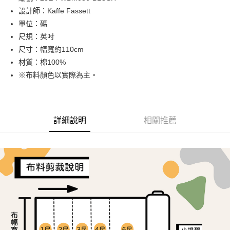
設計師：Kaffe Fassett
街口支付
單位：碼
Google Pay
尺規：英吋
尺寸：幅寬約110cm
AFTEE先享後付
材質：棉100%
相關說明
※布料顏色以實際為主。
【關於「AFTEE先享後付」】
ATM付款
AFTEE先享後付是「在收到商品之後才付款」的支付方式。 讓您購物簡單
便利好安心！
１．簡單：不需註冊會員、不需綁卡、不需儲值。
運送方式
２．便利：只要手機號碼，簡訊認證，即可結帳。
詳細說明
相關推薦
３．安心：先確認商品／服務後，再付款。
全家取貨付款
每筆NT$65，滿NT$1,500(含以上)免運費
【「AFTEE先享後付」結帳流程】
１．於結帳方式選擇「AFTEE先享後付」後，將跳轉至「AFTEE先享後付」
7-11取貨付款
結帳頁面，進行簡訊認證並確認金額後，即可完成結帳。
２．訂單成立數日內，您將收到繳費通知簡訊。
每筆NT$65，滿NT$1,500(含以上)免運費
３．收到繳費通知簡訊後14天內，點擊此簡訊中的連結，可透過四大超商／
ATM／網路銀行／等多元方式進行付款，方視為交易完成。
宅配
※ 請注意：結帳手續完成當下不需立刻繳費，但若您需要取消訂單，請聯絡
每筆NT$150，滿NT$1,500(含以上)免運費
購買商品的店家。未經商家同意取消之訂單仍視為有效，需透過AFTEE先享
後付繳納相關費用。
離島宅配
※ 交易是否成功請以「AFTEE先享後付 」之結帳頁面顯示為準，若有關於