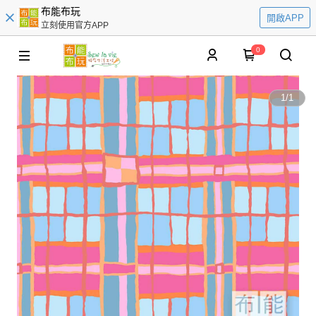
布能布玩
開啟APP
立刻使用官方APP
0
1
/
1