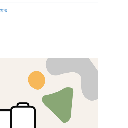
：不需註冊會員、不需綁卡、不需儲值。
🦔
ROWAN
：只要手機號碼，簡訊認證，即可結帳。
客服
：先確認商品／服務後，再付款。
付款
EE先享後付」結帳流程】
5，滿NT$1,500(含以上)免運費
方式選擇「AFTEE先享後付」後，將跳轉至「AFTEE先享後
頁面，進行簡訊認證並確認金額後，即可完成結帳。
付款
成立數日內，您將收到繳費通知簡訊。
費通知簡訊後14天內，點擊此簡訊中的連結，可透過四大超商
5，滿NT$1,500(含以上)免運費
網路銀行／等多元方式進行付款，方視為交易完成。
：結帳手續完成當下不需立刻繳費，但若您需要取消訂單，請聯
的店家。未經商家同意取消之訂單仍視為有效，需透過AFTEE
繳納相關費用。
50，滿NT$1,500(含以上)免運費
否成功請以「AFTEE先享後付 」之結帳頁面顯示為準，若有關於
功／繳費後需取消欲退款等相關疑問，請聯繫「AFTEE先享後
援中心」
https://netprotections.freshdesk.com/support/home
40
項】
恩沛科技股份有限公司提供之「AFTEE先享後付」服務完成之
依本服務之必要範圍內提供個人資料，並將交易相關給付款項請
讓予恩沛科技股份有限公司。
個人資料處理事宜，請瀏覽以下網址：
ee.tw/terms/#terms3
年的使用者請事先徵得法定代理人或監護人之同意方可使用
E先享後付」，若未經同意申辦者引起之損失，本公司不負相關責