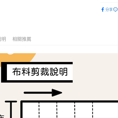
１．簡單
🦔布料品牌
２．便利
運送方式
分享
３．安心
全家取貨
【「AFT
每筆NT$6
１．於結帳
付」結帳
7-11取貨
２．訂單
說明
相關推薦
３．收到繳
每筆NT$6
／ATM／
※ 請注意
宅配
絡購買商品
先享後付
每筆NT$1
※ 交易是
是否繳費成
離島宅配
付客戶支
每筆NT$2
【注意事
１．透過由
交易，需
求債權轉
２．關於
https://aft
３．未成
「AFTE