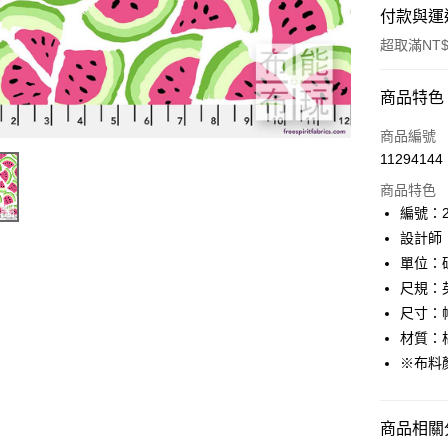
付款與運
超取滿NT$
付款方式
商品特色
信用卡一
商品編號
11294144
超商取貨
商品特色
LINE Pay
編號：23
設計師：K
Apple Pay
單位：
街口支付
尺規：
尺寸：幅
Google Pa
材質：棉
AFTEE先
※布料
相關說明
【關於「A
ATM付款
AFTEE
商品相關分
便利好安