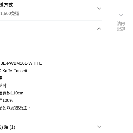
送方式
1,500免運
清除
紀錄
次付款
付款
E-PWBM101-WHITE
affe Fassett
碼
英吋
寬約110cm
y
100%
享後付
顏色以實際為主。
FTEE先享後付」】
先享後付是「在收到商品之後才付款」的支付方式。 讓您購物簡單
類 (1)
心！