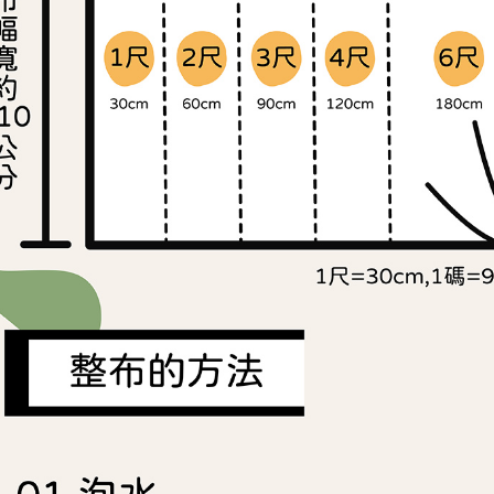
任。
４．使用「
即時審查
結果請求
５．嚴禁
形，恩沛
動。