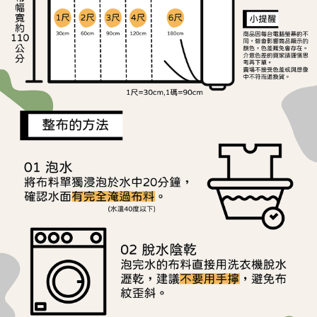
離島宅配
※ 交易是否成功請以「AFTEE先享後付 」之結帳頁面顯示為準，若有關於
是否繳費成功／繳費後需取消欲退款等相關疑問，請聯繫「AFTEE先享後付
每筆NT$240
客戶支援中心」
https://netprotections.freshdesk.com/support/home
【注意事項】
１．透過由恩沛科技股份有限公司提供之「AFTEE先享後付」服務完成之交
易，需依本服務之必要範圍內提供個人資料，並將交易相關給付款項請求債
權轉讓予恩沛科技股份有限公司。
２．關於個人資料處理事宜，請瀏覽以下網址：
https://aftee.tw/terms/#terms3
３．未成年的使用者請事先徵得法定代理人或監護人之同意方可使用
「AFTEE先享後付」，若未經同意申辦者引起之損失，本公司不負相關責
任。
４．使用「AFTEE先享後付」時，將依據個別帳號之用戶狀況，依本公司即
時審查核予不同之上限額度；若仍有額度不足之情形，本公司將視審查結果
請求用戶進行身份認證。
５．嚴禁一人註冊多個帳號或使用他人資訊註冊。若發現惡意使用之情形，
恩沛科技股份有限公司將有權停止該用戶之使用額度並採取法律行動。