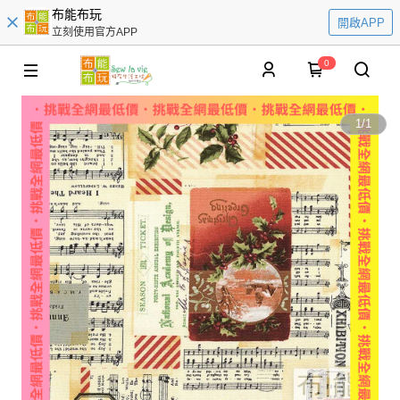
布能布玩
開啟APP
立刻使用官方APP
0
1
/
1