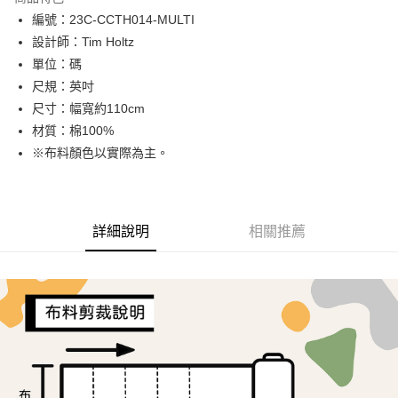
Apple Pay
編號：23C-CCTH014-MULTI
設計師：Tim Holtz
街口支付
單位：碼
Google Pay
尺規：英吋
尺寸：幅寬約110cm
AFTEE先享後付
材質：棉100%
相關說明
※布料顏色以實際為主。
【關於「AFTEE先享後付」】
ATM付款
AFTEE先享後付是「在收到商品之後才付款」的支付方式。 讓您購物簡單
便利好安心！
１．簡單：不需註冊會員、不需綁卡、不需儲值。
運送方式
２．便利：只要手機號碼，簡訊認證，即可結帳。
詳細說明
相關推薦
３．安心：先確認商品／服務後，再付款。
全家取貨付款
每筆NT$65，滿NT$1,500(含以上)免運費
【「AFTEE先享後付」結帳流程】
１．於結帳方式選擇「AFTEE先享後付」後，將跳轉至「AFTEE先享後付」
7-11取貨付款
結帳頁面，進行簡訊認證並確認金額後，即可完成結帳。
２．訂單成立數日內，您將收到繳費通知簡訊。
每筆NT$65，滿NT$1,500(含以上)免運費
３．收到繳費通知簡訊後14天內，點擊此簡訊中的連結，可透過四大超商／
ATM／網路銀行／等多元方式進行付款，方視為交易完成。
宅配
※ 請注意：結帳手續完成當下不需立刻繳費，但若您需要取消訂單，請聯絡
每筆NT$150，滿NT$1,500(含以上)免運費
購買商品的店家。未經商家同意取消之訂單仍視為有效，需透過AFTEE先享
後付繳納相關費用。