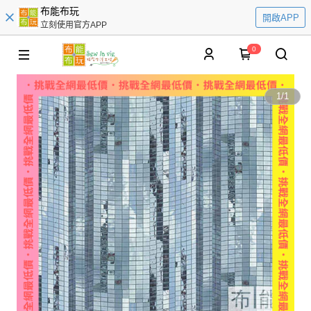
布能布玩
開啟APP
立刻使用官方APP
0
1
/
1