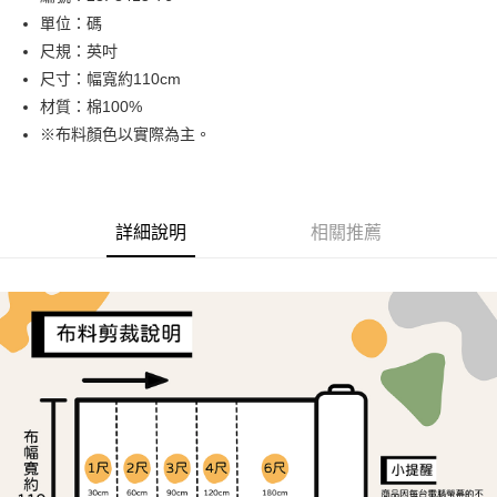
單位：碼
街口支付
尺規：英吋
Google Pay
尺寸：幅寬約110cm
材質：棉100%
AFTEE先享後付
※布料顏色以實際為主。
相關說明
【關於「AFTEE先享後付」】
ATM付款
AFTEE先享後付是「在收到商品之後才付款」的支付方式。 讓您購物簡單
便利好安心！
１．簡單：不需註冊會員、不需綁卡、不需儲值。
詳細說明
相關推薦
運送方式
２．便利：只要手機號碼，簡訊認證，即可結帳。
３．安心：先確認商品／服務後，再付款。
全家取貨付款
每筆NT$65，滿NT$1,500(含以上)免運費
【「AFTEE先享後付」結帳流程】
１．於結帳方式選擇「AFTEE先享後付」後，將跳轉至「AFTEE先享後付」
7-11取貨付款
結帳頁面，進行簡訊認證並確認金額後，即可完成結帳。
２．訂單成立數日內，您將收到繳費通知簡訊。
每筆NT$65，滿NT$1,500(含以上)免運費
３．收到繳費通知簡訊後14天內，點擊此簡訊中的連結，可透過四大超商／
ATM／網路銀行／等多元方式進行付款，方視為交易完成。
宅配
※ 請注意：結帳手續完成當下不需立刻繳費，但若您需要取消訂單，請聯絡
每筆NT$150，滿NT$1,500(含以上)免運費
購買商品的店家。未經商家同意取消之訂單仍視為有效，需透過AFTEE先享
後付繳納相關費用。
離島宅配
※ 交易是否成功請以「AFTEE先享後付 」之結帳頁面顯示為準，若有關於