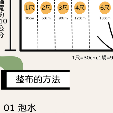
「AFTE
任。
４．使用「
即時審查
結果請求
５．嚴禁
形，恩沛
動。