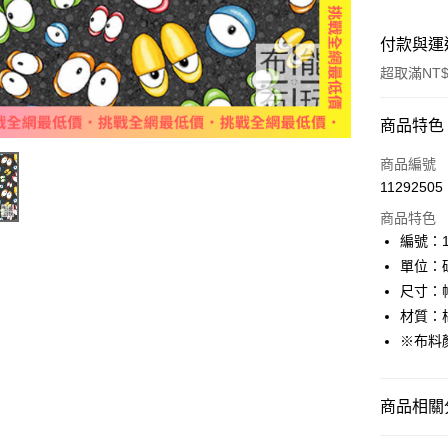
付款與運
超取滿NT$
付款方式
商品特色
信用卡一
商品編號
11292505
超商取貨
商品特色
LINE Pay
編號：10
單位：
Apple Pay
尺寸：幅
街口支付
材質：棉
※布料
Google Pa
AFTEE先
商品相關分
相關說明
【關於「A
ATM付款
🦔布料品牌
AFTEE