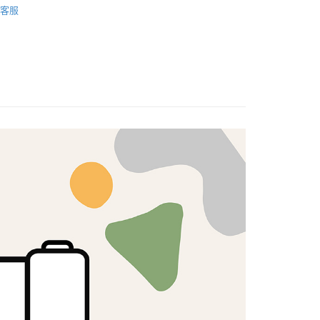
客服
心！
口布料｜挑戰全網最低🌸
：不需註冊會員、不需綁卡、不需儲值。
：只要手機號碼，簡訊認證，即可結帳。
：先確認商品／服務後，再付款。
付款
EE先享後付」結帳流程】
5，滿NT$1,500(含以上)免運費
方式選擇「AFTEE先享後付」後，將跳轉至「AFTEE先享後
頁面，進行簡訊認證並確認金額後，即可完成結帳。
付款
成立數日內，您將收到繳費通知簡訊。
費通知簡訊後14天內，點擊此簡訊中的連結，可透過四大超商
5，滿NT$1,500(含以上)免運費
網路銀行／等多元方式進行付款，方視為交易完成。
：結帳手續完成當下不需立刻繳費，但若您需要取消訂單，請聯
的店家。未經商家同意取消之訂單仍視為有效，需透過AFTEE
繳納相關費用。
50，滿NT$1,500(含以上)免運費
否成功請以「AFTEE先享後付 」之結帳頁面顯示為準，若有關於
功／繳費後需取消欲退款等相關疑問，請聯繫「AFTEE先享後
援中心」
https://netprotections.freshdesk.com/support/home
40
項】
恩沛科技股份有限公司提供之「AFTEE先享後付」服務完成之
依本服務之必要範圍內提供個人資料，並將交易相關給付款項請
讓予恩沛科技股份有限公司。
個人資料處理事宜，請瀏覽以下網址：
ee.tw/terms/#terms3
年的使用者請事先徵得法定代理人或監護人之同意方可使用