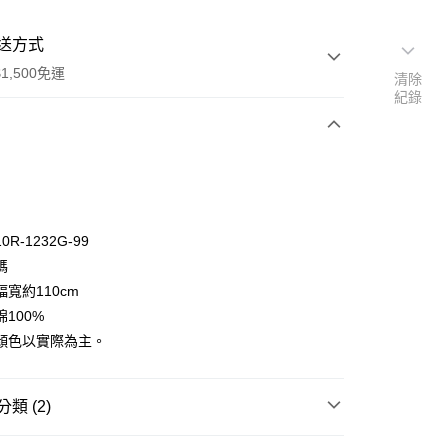
送方式
1,500免運
清除
紀錄
次付款
付款
R-1232G-99
碼
寬約110cm
100%
顏色以實際為主。
y
享後付
類 (2)
FTEE先享後付」】
🦔
先享後付是「在收到商品之後才付款」的支付方式。 讓您購物簡單
Henry Glass