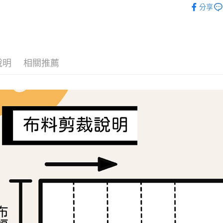
分享
便利好安
🌸美日進
１．簡單
２．便利
運送方式
３．安心
全家取貨
【「AFT
每筆NT$6
１．於結帳
說明
相關推薦
付」結帳
7-11取貨
２．訂單
３．收到繳
每筆NT$6
／ATM／
※ 請注意
宅配
絡購買商品
先享後付
每筆NT$1
※ 交易是
是否繳費成
離島宅配
付客戶支
每筆NT$2
【注意事
１．透過由
交易，需
求債權轉
２．關於
https://aft
３．未成