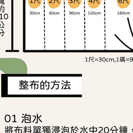
任。
４．使用「
即時審查
結果請求
５．嚴禁
形，恩沛
動。