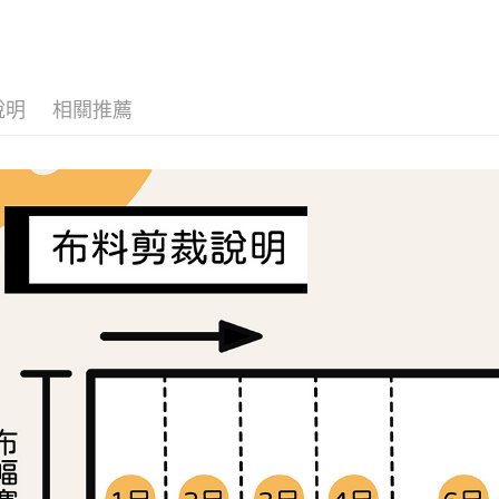
🌸美日進
１．簡單
２．便利
運送方式
３．安心
全家取貨
【「AFT
每筆NT$6
１．於結帳
說明
相關推薦
付」結帳
7-11取貨
２．訂單
３．收到繳
每筆NT$6
／ATM／
※ 請注意
宅配
絡購買商品
先享後付
每筆NT$1
※ 交易是
是否繳費成
離島宅配
付客戶支
每筆NT$2
【注意事
１．透過由
交易，需
求債權轉
２．關於
https://aft
３．未成
「AFTE