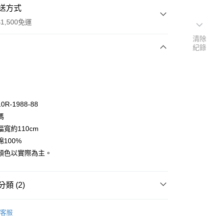
送方式
1,500免運
清除
紀錄
次付款
付款
R-1988-88
碼
寬約110cm
100%
顏色以實際為主。
y
享後付
類 (2)
FTEE先享後付」】
🦔
先享後付是「在收到商品之後才付款」的支付方式。 讓您購物簡單
Henry Glass
客服
心！