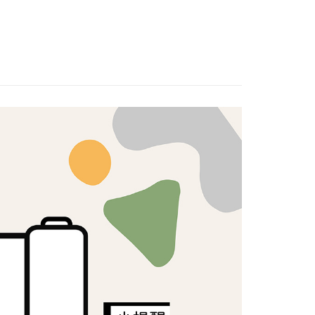
口布料｜挑戰全網最低🌸
：不需註冊會員、不需綁卡、不需儲值。
：只要手機號碼，簡訊認證，即可結帳。
：先確認商品／服務後，再付款。
付款
EE先享後付」結帳流程】
5，滿NT$1,500(含以上)免運費
方式選擇「AFTEE先享後付」後，將跳轉至「AFTEE先享後
頁面，進行簡訊認證並確認金額後，即可完成結帳。
付款
成立數日內，您將收到繳費通知簡訊。
費通知簡訊後14天內，點擊此簡訊中的連結，可透過四大超商
5，滿NT$1,500(含以上)免運費
網路銀行／等多元方式進行付款，方視為交易完成。
：結帳手續完成當下不需立刻繳費，但若您需要取消訂單，請聯
的店家。未經商家同意取消之訂單仍視為有效，需透過AFTEE
繳納相關費用。
50，滿NT$1,500(含以上)免運費
否成功請以「AFTEE先享後付 」之結帳頁面顯示為準，若有關於
功／繳費後需取消欲退款等相關疑問，請聯繫「AFTEE先享後
援中心」
https://netprotections.freshdesk.com/support/home
40
項】
恩沛科技股份有限公司提供之「AFTEE先享後付」服務完成之
依本服務之必要範圍內提供個人資料，並將交易相關給付款項請
讓予恩沛科技股份有限公司。
個人資料處理事宜，請瀏覽以下網址：
ee.tw/terms/#terms3
年的使用者請事先徵得法定代理人或監護人之同意方可使用
E先享後付」，若未經同意申辦者引起之損失，本公司不負相關責