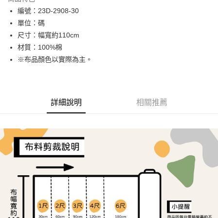
Apple Pay
編號：23D-2908-30
單位：碼
街口支付
尺寸：幅寬約110cm
Google Pay
材質：100%棉
※布品顏色以實際為主。
AFTEE先享後付
相關說明
【關於「AFTEE先享後付」】
ATM付款
AFTEE先享後付是「在收到商品之後才付款」的支付方式。 讓您購物簡單
詳細說明
相關推薦
便利好安心！
１．簡單：不需註冊會員、不需綁卡、不需儲值。
運送方式
２．便利：只要手機號碼，簡訊認證，即可結帳。
３．安心：先確認商品／服務後，再付款。
全家取貨付款
每筆NT$65，滿NT$1,500(含以上)免運費
【「AFTEE先享後付」結帳流程】
１．於結帳方式選擇「AFTEE先享後付」後，將跳轉至「AFTEE先享後付」
7-11取貨付款
結帳頁面，進行簡訊認證並確認金額後，即可完成結帳。
２．訂單成立數日內，您將收到繳費通知簡訊。
每筆NT$65，滿NT$1,500(含以上)免運費
３．收到繳費通知簡訊後14天內，點擊此簡訊中的連結，可透過四大超商／
ATM／網路銀行／等多元方式進行付款，方視為交易完成。
宅配
※ 請注意：結帳手續完成當下不需立刻繳費，但若您需要取消訂單，請聯絡
每筆NT$150，滿NT$1,500(含以上)免運費
購買商品的店家。未經商家同意取消之訂單仍視為有效，需透過AFTEE先享
後付繳納相關費用。