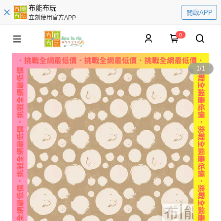
布能布玩
開啟APP
立刻使用官方APP
0
1
/
1