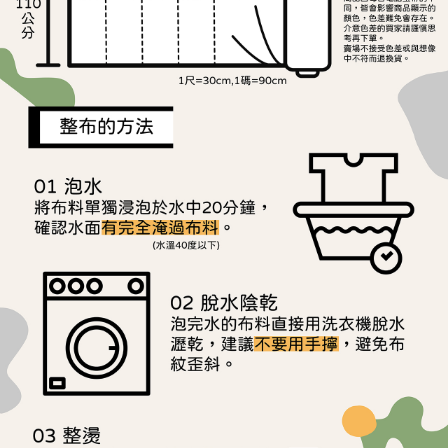
離島宅配
※ 交易是否成功請以「AFTEE先享後付 」之結帳頁面顯示為準，若有關於
是否繳費成功／繳費後需取消欲退款等相關疑問，請聯繫「AFTEE先享後付
每筆NT$240
客戶支援中心」
https://netprotections.freshdesk.com/support/home
【注意事項】
１．透過由恩沛科技股份有限公司提供之「AFTEE先享後付」服務完成之交
易，需依本服務之必要範圍內提供個人資料，並將交易相關給付款項請求債
權轉讓予恩沛科技股份有限公司。
２．關於個人資料處理事宜，請瀏覽以下網址：
https://aftee.tw/terms/#terms3
３．未成年的使用者請事先徵得法定代理人或監護人之同意方可使用
「AFTEE先享後付」，若未經同意申辦者引起之損失，本公司不負相關責
任。
４．使用「AFTEE先享後付」時，將依據個別帳號之用戶狀況，依本公司即
時審查核予不同之上限額度；若仍有額度不足之情形，本公司將視審查結果
請求用戶進行身份認證。
５．嚴禁一人註冊多個帳號或使用他人資訊註冊。若發現惡意使用之情形，
恩沛科技股份有限公司將有權停止該用戶之使用額度並採取法律行動。