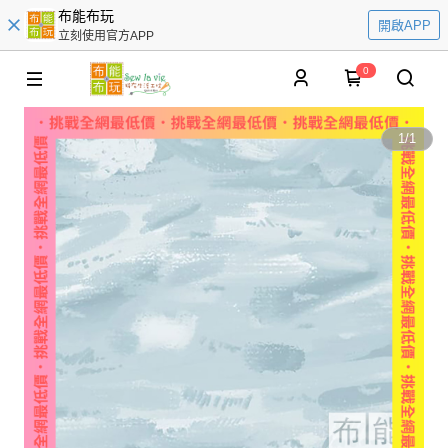
布能布玩
開啟APP
立刻使用官方APP
0
1
/
1