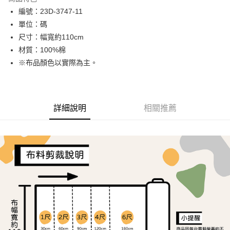
Apple Pay
編號：23D-3747-11
單位：碼
街口支付
尺寸：幅寬約110cm
Google Pay
材質：100%棉
※布品顏色以實際為主。
AFTEE先享後付
相關說明
【關於「AFTEE先享後付」】
ATM付款
AFTEE先享後付是「在收到商品之後才付款」的支付方式。 讓您購物簡單
詳細說明
相關推薦
便利好安心！
１．簡單：不需註冊會員、不需綁卡、不需儲值。
運送方式
２．便利：只要手機號碼，簡訊認證，即可結帳。
３．安心：先確認商品／服務後，再付款。
全家取貨付款
每筆NT$65，滿NT$1,500(含以上)免運費
【「AFTEE先享後付」結帳流程】
１．於結帳方式選擇「AFTEE先享後付」後，將跳轉至「AFTEE先享後付」
7-11取貨付款
結帳頁面，進行簡訊認證並確認金額後，即可完成結帳。
２．訂單成立數日內，您將收到繳費通知簡訊。
每筆NT$65，滿NT$1,500(含以上)免運費
３．收到繳費通知簡訊後14天內，點擊此簡訊中的連結，可透過四大超商／
ATM／網路銀行／等多元方式進行付款，方視為交易完成。
宅配
※ 請注意：結帳手續完成當下不需立刻繳費，但若您需要取消訂單，請聯絡
每筆NT$150，滿NT$1,500(含以上)免運費
購買商品的店家。未經商家同意取消之訂單仍視為有效，需透過AFTEE先享
後付繳納相關費用。