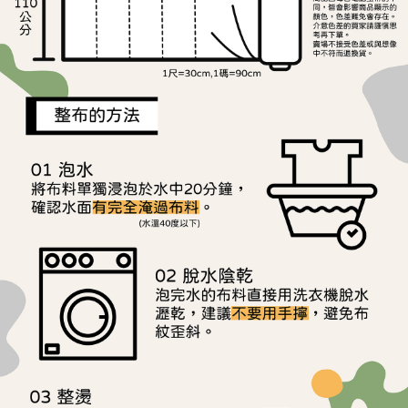
離島宅配
※ 交易是否成功請以「AFTEE先享後付 」之結帳頁面顯示為準，若有關於
是否繳費成功／繳費後需取消欲退款等相關疑問，請聯繫「AFTEE先享後付
每筆NT$240
客戶支援中心」
https://netprotections.freshdesk.com/support/home
【注意事項】
１．透過由恩沛科技股份有限公司提供之「AFTEE先享後付」服務完成之交
易，需依本服務之必要範圍內提供個人資料，並將交易相關給付款項請求債
權轉讓予恩沛科技股份有限公司。
２．關於個人資料處理事宜，請瀏覽以下網址：
https://aftee.tw/terms/#terms3
３．未成年的使用者請事先徵得法定代理人或監護人之同意方可使用
「AFTEE先享後付」，若未經同意申辦者引起之損失，本公司不負相關責
任。
４．使用「AFTEE先享後付」時，將依據個別帳號之用戶狀況，依本公司即
時審查核予不同之上限額度；若仍有額度不足之情形，本公司將視審查結果
請求用戶進行身份認證。
５．嚴禁一人註冊多個帳號或使用他人資訊註冊。若發現惡意使用之情形，
恩沛科技股份有限公司將有權停止該用戶之使用額度並採取法律行動。