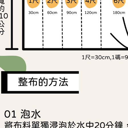
任。
４．使用「
即時審查
結果請求
５．嚴禁
形，恩沛
動。