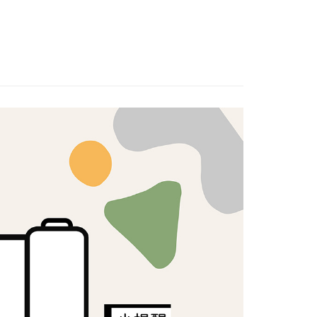
：不需註冊會員、不需綁卡、不需儲值。
：只要手機號碼，簡訊認證，即可結帳。
：先確認商品／服務後，再付款。
付款
EE先享後付」結帳流程】
5，滿NT$1,500(含以上)免運費
方式選擇「AFTEE先享後付」後，將跳轉至「AFTEE先享後
頁面，進行簡訊認證並確認金額後，即可完成結帳。
付款
成立數日內，您將收到繳費通知簡訊。
費通知簡訊後14天內，點擊此簡訊中的連結，可透過四大超商
5，滿NT$1,500(含以上)免運費
網路銀行／等多元方式進行付款，方視為交易完成。
：結帳手續完成當下不需立刻繳費，但若您需要取消訂單，請聯
的店家。未經商家同意取消之訂單仍視為有效，需透過AFTEE
繳納相關費用。
50，滿NT$1,500(含以上)免運費
否成功請以「AFTEE先享後付 」之結帳頁面顯示為準，若有關於
功／繳費後需取消欲退款等相關疑問，請聯繫「AFTEE先享後
援中心」
https://netprotections.freshdesk.com/support/home
40
項】
恩沛科技股份有限公司提供之「AFTEE先享後付」服務完成之
依本服務之必要範圍內提供個人資料，並將交易相關給付款項請
讓予恩沛科技股份有限公司。
個人資料處理事宜，請瀏覽以下網址：
ee.tw/terms/#terms3
年的使用者請事先徵得法定代理人或監護人之同意方可使用
E先享後付」，若未經同意申辦者引起之損失，本公司不負相關責