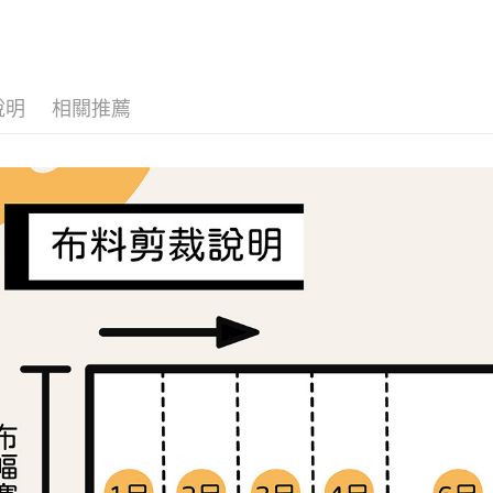
１．簡單
２．便利
運送方式
３．安心
全家取貨
【「AFT
每筆NT$6
１．於結帳
說明
相關推薦
付」結帳
7-11取貨
２．訂單
３．收到繳
每筆NT$6
／ATM／
※ 請注意
宅配
絡購買商品
先享後付
每筆NT$1
※ 交易是
是否繳費成
離島宅配
付客戶支
每筆NT$2
【注意事
１．透過由
交易，需
求債權轉
２．關於
https://aft
３．未成
「AFTE