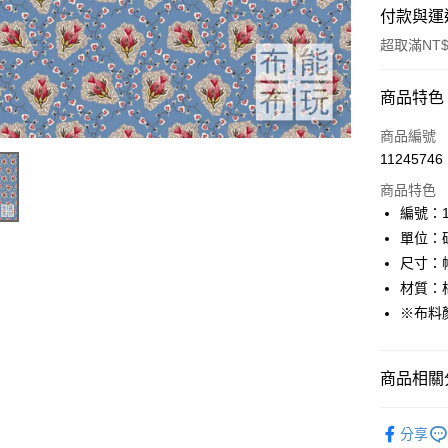
付款與運
超取滿NT$
付款方式
商品特色
信用卡一
商品編號
11245746
超商取貨
商品特色
LINE Pay
編號：19
單位：
Apple Pay
尺寸：幅
街口支付
材質：棉
※布料
Google Pa
AFTEE先
商品相關分
相關說明
【關於「A
ATM付款
🦔布料品牌
AFTEE
分享
便利好安