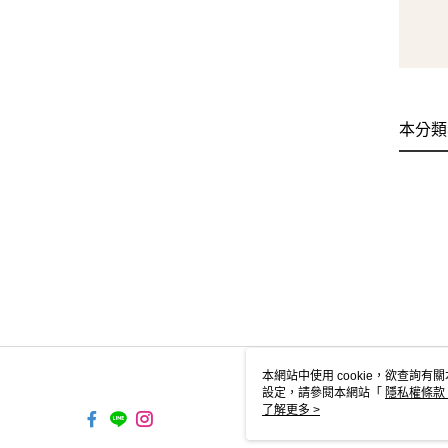
本分類
本網站中使用 cookie，欲查詢有關
設定，請參閱本網站「
隱私權條款
使用 cookie。
了解更多 >