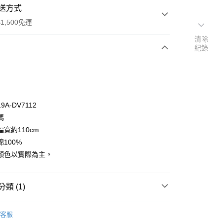
送方式
1,500免運
清除
紀錄
次付款
付款
A-DV7112
碼
寬約110cm
100%
顏色以實際為主。
y
享後付
類 (1)
FTEE先享後付」】
🦔
先享後付是「在收到商品之後才付款」的支付方式。 讓您購物簡單
Two Green Zebras
客服
心！