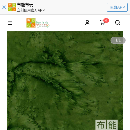
布能布玩
開啟APP
立刻使用官方APP
0
1
/
1