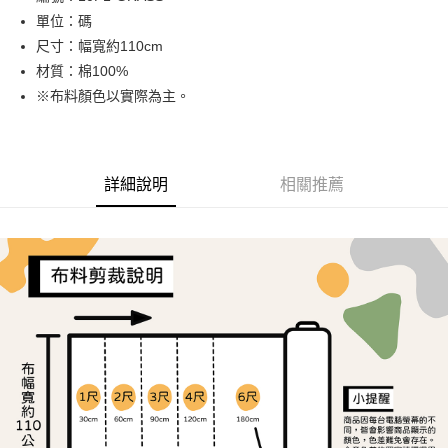
單位：碼
街口支付
尺寸：幅寬約110cm
Google Pay
材質：棉100%
※布料顏色以實際為主。
AFTEE先享後付
相關說明
【關於「AFTEE先享後付」】
ATM付款
AFTEE先享後付是「在收到商品之後才付款」的支付方式。 讓您購物簡單
詳細說明
相關推薦
便利好安心！
１．簡單：不需註冊會員、不需綁卡、不需儲值。
運送方式
２．便利：只要手機號碼，簡訊認證，即可結帳。
３．安心：先確認商品／服務後，再付款。
全家取貨付款
每筆NT$65，滿NT$1,500(含以上)免運費
【「AFTEE先享後付」結帳流程】
１．於結帳方式選擇「AFTEE先享後付」後，將跳轉至「AFTEE先享後付」
7-11取貨付款
結帳頁面，進行簡訊認證並確認金額後，即可完成結帳。
２．訂單成立數日內，您將收到繳費通知簡訊。
每筆NT$65，滿NT$1,500(含以上)免運費
３．收到繳費通知簡訊後14天內，點擊此簡訊中的連結，可透過四大超商／
ATM／網路銀行／等多元方式進行付款，方視為交易完成。
宅配
※ 請注意：結帳手續完成當下不需立刻繳費，但若您需要取消訂單，請聯絡
每筆NT$150，滿NT$1,500(含以上)免運費
購買商品的店家。未經商家同意取消之訂單仍視為有效，需透過AFTEE先享
後付繳納相關費用。
離島宅配
※ 交易是否成功請以「AFTEE先享後付 」之結帳頁面顯示為準，若有關於