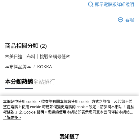
顯示電腦版詳細說明
客服
商品相關分類 (2)
🌸美日進口布料｜挑戰全網最低🌸
🦔布料品牌🦔
KOKKA
本分類熱銷
全站排行
本網站中使用 cookie，欲查詢有關本網站使用 cookie 方式之詳情，及若您不希
熱門標籤
望在電腦上使用 cookie 時應如何變更電腦的 cookie 設定，請參閱本網站「
隱私
權條款
」之 Cookie 聲明。您繼續使用本網站即表示您同意本公司得按本網站使
用條款之 Cookie 聲明使用 cookie。
了解更多 >
我知道了