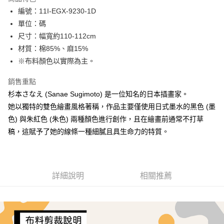
Apple Pay
編號：11I-EGX-9230-1D
單位：碼
街口支付
尺寸：幅寬約110-112cm
Google Pay
材質：棉85%、麻15%
※布料顏色以實際為主。
AFTEE先享後付
相關說明
銷售重點
【關於「AFTEE先享後付」】
杉本さなえ (Sanae Sugimoto) 是一位知名的日本插畫家。
ATM付款
AFTEE先享後付是「在收到商品之後才付款」的支付方式。 讓您購物簡單
便利好安心！
她以獨特的雙色繪畫風格著稱，作品主要僅使用日式墨水的黑色 (墨
１．簡單：不需註冊會員、不需綁卡、不需儲值。
色) 與朱紅色 (朱色) 兩種顏色進行創作，且在繪畫前通常不打草
運送方式
２．便利：只要手機號碼，簡訊認證，即可結帳。
稿，這賦予了她的線條一種細膩且具生命力的特質。
３．安心：先確認商品／服務後，再付款。
全家取貨付款
每筆NT$65，滿NT$1,500(含以上)免運費
【「AFTEE先享後付」結帳流程】
１．於結帳方式選擇「AFTEE先享後付」後，將跳轉至「AFTEE先享後付」
7-11取貨付款
結帳頁面，進行簡訊認證並確認金額後，即可完成結帳。
詳細說明
相關推薦
２．訂單成立數日內，您將收到繳費通知簡訊。
每筆NT$65，滿NT$1,500(含以上)免運費
３．收到繳費通知簡訊後14天內，點擊此簡訊中的連結，可透過四大超商／
ATM／網路銀行／等多元方式進行付款，方視為交易完成。
宅配
※ 請注意：結帳手續完成當下不需立刻繳費，但若您需要取消訂單，請聯絡
每筆NT$150，滿NT$1,500(含以上)免運費
購買商品的店家。未經商家同意取消之訂單仍視為有效，需透過AFTEE先享
後付繳納相關費用。