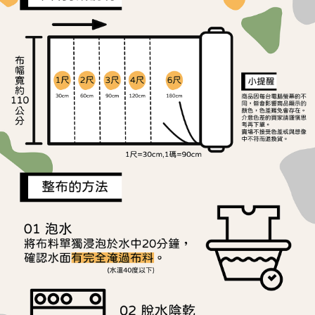
離島宅配
※ 交易是否成功請以「AFTEE先享後付 」之結帳頁面顯示為準，若有關於
是否繳費成功／繳費後需取消欲退款等相關疑問，請聯繫「AFTEE先享後付
每筆NT$240
客戶支援中心」
https://netprotections.freshdesk.com/support/home
【注意事項】
１．透過由恩沛科技股份有限公司提供之「AFTEE先享後付」服務完成之交
易，需依本服務之必要範圍內提供個人資料，並將交易相關給付款項請求債
權轉讓予恩沛科技股份有限公司。
２．關於個人資料處理事宜，請瀏覽以下網址：
https://aftee.tw/terms/#terms3
３．未成年的使用者請事先徵得法定代理人或監護人之同意方可使用
「AFTEE先享後付」，若未經同意申辦者引起之損失，本公司不負相關責
任。
４．使用「AFTEE先享後付」時，將依據個別帳號之用戶狀況，依本公司即
時審查核予不同之上限額度；若仍有額度不足之情形，本公司將視審查結果
請求用戶進行身份認證。
５．嚴禁一人註冊多個帳號或使用他人資訊註冊。若發現惡意使用之情形，
恩沛科技股份有限公司將有權停止該用戶之使用額度並採取法律行動。