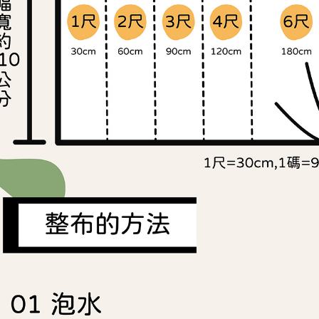
「AFTE
任。
４．使用「
即時審查
結果請求
５．嚴禁
形，恩沛
動。