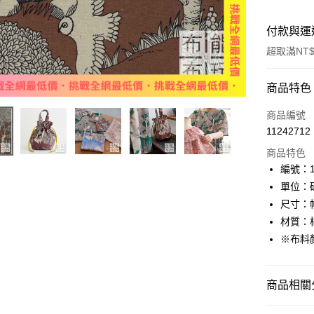
付款與運
超取滿NT$
付款方式
商品特色
信用卡一
商品編號
11242712
超商取貨
商品特色
LINE Pay
編號：11
單位：
Apple Pay
尺寸：幅
街口支付
材質：棉
※布料
Google Pa
AFTEE先
商品相關分
相關說明
【關於「A
ATM付款
🌸美日進
AFTEE