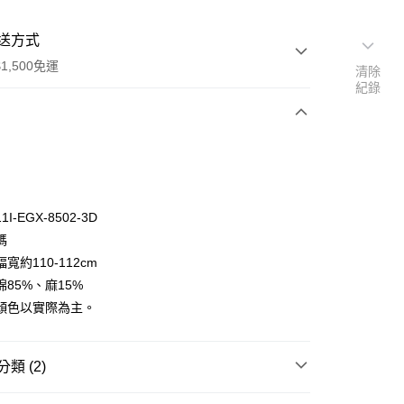
送方式
1,500免運
清除
紀錄
次付款
付款
I-EGX-8502-3D
碼
寬約110-112cm
85%、麻15%
顏色以實際為主。
y
享後付
類 (2)
FTEE先享後付」】
口布料｜挑戰全網最低🌸
先享後付是「在收到商品之後才付款」的支付方式。 讓您購物簡單