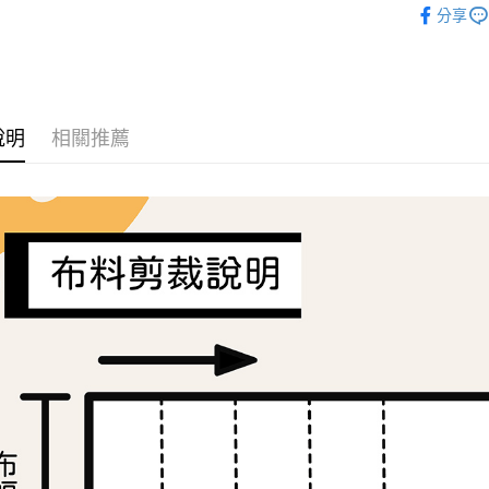
分享
便利好安
🦔布料品牌
１．簡單
２．便利
運送方式
３．安心
全家取貨
【「AFT
每筆NT$6
１．於結帳
說明
相關推薦
付」結帳
7-11取貨
２．訂單
３．收到繳
每筆NT$6
／ATM／
※ 請注意
宅配
絡購買商品
先享後付
每筆NT$1
※ 交易是
是否繳費成
離島宅配
付客戶支
每筆NT$2
【注意事
１．透過由
交易，需
求債權轉
２．關於
https://aft
３．未成