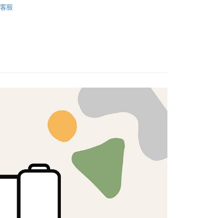
客服
心！
🦔
KOKKA
：不需註冊會員、不需綁卡、不需儲值。
：只要手機號碼，簡訊認證，即可結帳。
：先確認商品／服務後，再付款。
付款
EE先享後付」結帳流程】
5，滿NT$1,500(含以上)免運費
方式選擇「AFTEE先享後付」後，將跳轉至「AFTEE先享後
頁面，進行簡訊認證並確認金額後，即可完成結帳。
付款
成立數日內，您將收到繳費通知簡訊。
費通知簡訊後14天內，點擊此簡訊中的連結，可透過四大超商
5，滿NT$1,500(含以上)免運費
網路銀行／等多元方式進行付款，方視為交易完成。
：結帳手續完成當下不需立刻繳費，但若您需要取消訂單，請聯
的店家。未經商家同意取消之訂單仍視為有效，需透過AFTEE
繳納相關費用。
50，滿NT$1,500(含以上)免運費
否成功請以「AFTEE先享後付 」之結帳頁面顯示為準，若有關於
功／繳費後需取消欲退款等相關疑問，請聯繫「AFTEE先享後
援中心」
https://netprotections.freshdesk.com/support/home
40
項】
恩沛科技股份有限公司提供之「AFTEE先享後付」服務完成之
依本服務之必要範圍內提供個人資料，並將交易相關給付款項請
讓予恩沛科技股份有限公司。
個人資料處理事宜，請瀏覽以下網址：
ee.tw/terms/#terms3
年的使用者請事先徵得法定代理人或監護人之同意方可使用