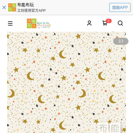
布能布玩
開啟APP
立刻使用官方APP
0
1
/
1