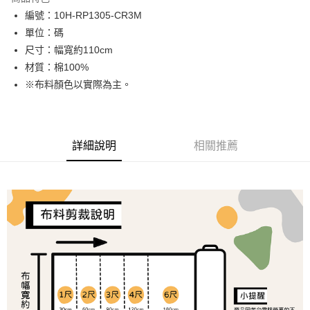
Apple Pay
編號：10H-RP1305-CR3M
單位：碼
街口支付
尺寸：幅寬約110cm
Google Pay
材質：棉100%
※布料顏色以實際為主。
大哥付你分期
相關說明
【大哥付你分期使用說明】
AFTEE先享後付
1.本服務由台灣大哥大提供，台灣大哥大用戶可立即使用無須另外申請。
詳細說明
相關推薦
2.付款方式選擇「大哥付你分期」，訂單成立後會自動跳轉到大哥付的交易
相關說明
流程，驗證手機門號後，選擇欲分期的期數、繳款截止日，確認付款後即完
【關於「AFTEE先享後付」】
成交易。
ATM付款
AFTEE先享後付是「在收到商品之後才付款」的支付方式。 讓您購物簡單
3.實際核准額度、可分期數及費用金額請依後續交易確認頁面所載為準。
便利好安心！
4.訂單成立30分鐘內，如未前往確認交易或遇審核未通過，訂單將自動取
１．簡單：不需註冊會員、不需綁卡、不需儲值。
運送方式
消。如遇「轉專審核」未通過狀況，表示未達大哥付你分期系統評分，恕無
２．便利：只要手機號碼，簡訊認證，即可結帳。
法說明評估內容。
３．安心：先確認商品／服務後，再付款。
全家取貨付款
【繳款方式說明】
1.分期款項不併入電信帳單，「大哥付你分期」於每月結算日後寄送繳費提
每筆NT$65，滿NT$1,500(含以上)免運費
【「AFTEE先享後付」結帳流程】
醒簡訊。
１．於結帳方式選擇「AFTEE先享後付」後，將跳轉至「AFTEE先享後付」
2.透過簡訊連結打開帳單後，可選擇「超商條碼／台灣大直營門市／銀行轉
付款後全家取貨
結帳頁面，進行簡訊認證並確認金額後，即可完成結帳。
帳／街口支付／iPASS MONEY」等通路繳費。
２．訂單成立數日內，您將收到繳費通知簡訊。
每筆NT$65，滿NT$1,300(含以上)免運費
３．收到繳費通知簡訊後14天內，點擊此簡訊中的連結，可透過四大超商／
【注意事項】