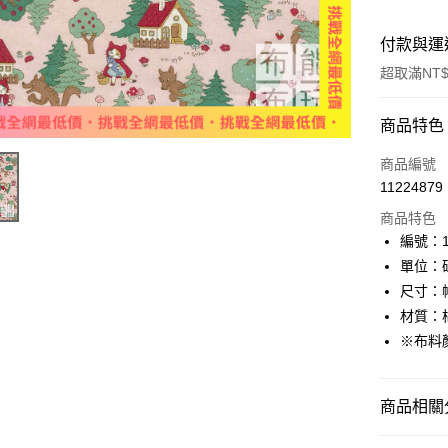
付款與運
超取滿NT$
付款方式
商品特色
信用卡一
商品編號
11224879
超商取貨
商品特色
LINE Pay
編號：11
單位：
Apple Pay
尺寸：幅
街口支付
材質：棉
※布料
Google Pa
大哥付你
商品相關分
相關說明
【大哥付
AFTEE先
🌸美日進
1.本服務