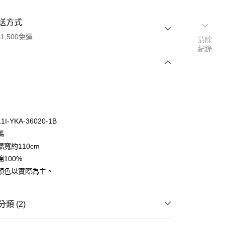
送方式
1,500免運
清除
紀錄
次付款
付款
I-YKA-36020-1B
碼
寬約110cm
100%
顏色以實際為主。
y
分期
類 (2)
你分期使用說明】
享後付
口布料｜挑戰全網最低🌸
由台灣大哥大提供，台灣大哥大用戶可立即使用無須另外申請。