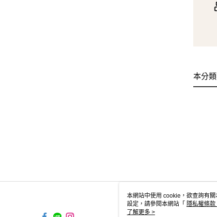
本分類
本網站中使用 cookie，欲查詢有關
設定，請參閱本網站「
隱私權條款
使用 cookie。
了解更多 >