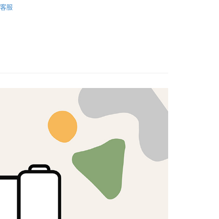
客服
式選擇「大哥付你分期」，訂單成立後會自動跳轉到大哥付的交易
🦔
KOKKA
證手機門號後，選擇欲分期的期數、繳款截止日，確認付款後即
FTEE先享後付」】
。
先享後付是「在收到商品之後才付款」的支付方式。 讓您購物簡單
准額度、可分期數及費用金額請依後續交易確認頁面所載為準。
心！
立30分鐘內，如未前往確認交易或遇審核未通過，訂單將自動取
：不需註冊會員、不需綁卡、不需儲值。
「轉專審核」未通過狀況，表示未達大哥付你分期系統評分，恕
：只要手機號碼，簡訊認證，即可結帳。
評估內容。
：先確認商品／服務後，再付款。
式說明】
付款
項不併入電信帳單，「大哥付你分期」於每月結算日後寄送繳費提
EE先享後付」結帳流程】
5，滿NT$1,500(含以上)免運費
方式選擇「AFTEE先享後付」後，將跳轉至「AFTEE先享後
訊連結打開帳單後，可選擇「超商條碼／台灣大直營門市／銀行轉
頁面，進行簡訊認證並確認金額後，即可完成結帳。
付／iPASS MONEY」等通路繳費。
付款
成立數日內，您將收到繳費通知簡訊。
費通知簡訊後14天內，點擊此簡訊中的連結，可透過四大超商
5，滿NT$1,500(含以上)免運費
項】
網路銀行／等多元方式進行付款，方視為交易完成。
係由「台灣大哥大股份有限公司」（以下簡稱本公司）所提供，讓
：結帳手續完成當下不需立刻繳費，但若您需要取消訂單，請聯
易時，得透過本服務購買商品或服務，並由商店將買賣／分期付
的店家。未經商家同意取消之訂單仍視為有效，需透過AFTEE
金債權讓與本公司後，依約使用本公司帳單繳交帳款。
繳納相關費用。
50，滿NT$1,500(含以上)免運費
意付款使用「大哥付你分期」之契約關係目的，商店將以您的個人
否成功請以「AFTEE先享後付 」之結帳頁面顯示為準，若有關於
含姓名、電話或地址）提供予台灣大哥大進項蒐集、處理及利
功／繳費後需取消欲退款等相關疑問，請聯繫「AFTEE先享後
公司與您本人進行分期帳單所需資料之確認、核對及更正。
援中心」
https://netprotections.freshdesk.com/support/home
40
戶服務條款，請詳閱以下連結：
https://oppay.tw/userRule
項】
恩沛科技股份有限公司提供之「AFTEE先享後付」服務完成之
依本服務之必要範圍內提供個人資料，並將交易相關給付款項請