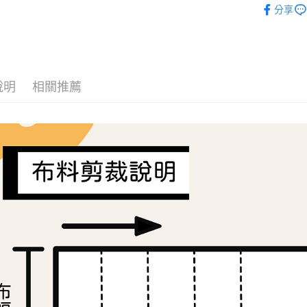
分享
2.付款方
相關說明
🦔布料品牌
流程，驗
【關於「A
ATM付款
完成交易
AFTEE
3.實際核
便利好安
4.訂單成
１．簡單
消。如遇
２．便利
運送方式
無法說明
說明
相關推薦
３．安心
【繳款方
全家取貨
1.分期款
【「AFT
醒簡訊。
每筆NT$6
１．於結帳
2.透過簡
付」結帳
帳／街口支
7-11取貨
２．訂單
３．收到繳
每筆NT$6
【注意事
／ATM／
1.本服務
※ 請注意
宅配
用戶於交
絡購買商品
款買賣價
先享後付
每筆NT$1
2.基於同
※ 交易是
資料（包
是否繳費成
離島宅配
用，由本
付客戶支
每筆NT$2
3.完整用
【注意事
１．透過由
交易，需