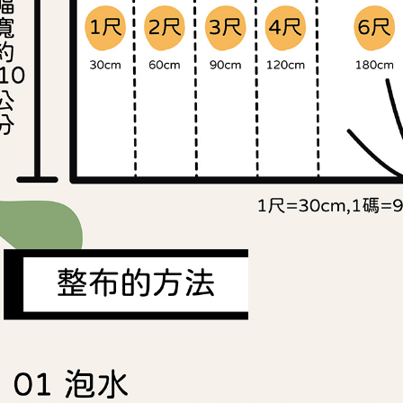
求債權轉
２．關於
https://aft
３．未成
「AFTE
任。
４．使用「
即時審查
結果請求
５．嚴禁
形，恩沛
動。