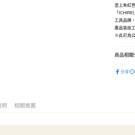
宅配
１．透過由
塗上朱紅
交易，需
每筆NT$1
「ICHIR
求債權轉
２．關於
工具品牌
離島宅配
https://aft
產品皆由
每筆NT$2
３．未成
※此尺為
「AFTE
任。
４．使用「
即時審查
商品相關分
結果請求
５．嚴禁
🦔工具品牌
形，恩沛
分享
動。
👜拼布．
👗洋裁用品
工具分類
說明
相關推薦