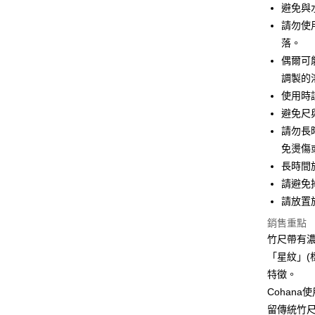
相關說明
避免與
【大哥付
AFTEE先
請勿使
1.本服務
2.付款方
相關說明
落。
流程，驗
【關於「A
偶爾可
ATM付款
完成交易
AFTEE
調製的
3.實際核
便利好安
4.訂單成
１．簡單
使用時
消。如遇
２．便利
運送方式
避免尺
無法說明
３．安心
【繳款方
請勿長
全家取貨
1.分期款
【「AFT
免燙傷
醒簡訊。
每筆NT$6
１．於結帳
長時間
2.透過簡
付」結帳
帳／街口支
付款後全
２．訂單
請避免
３．收到繳
請放置
每筆NT$6
【注意事
／ATM／
1.本服務
※ 請注意
銷售重點
7-11取貨
用戶於交
絡購買商品
竹尺帶有
款買賣價
先享後付
每筆NT$6
2.基於同
「星紋」(
※ 交易是
資料（包
是否繳費成
付款後7-1
特徵。
用，由本
付客戶支
每筆NT$6
Cohan
3.完整用
留傳統竹尺
【注意事