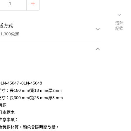
清除
送方式
紀錄
1,300免運
次付款
付款
N-45047~01N-45048
 尺寸：長150 mm/寬18 mm/厚2mm
尺寸：長300 mm/寬25 mm/厚3 mm
黃銅
日本栃木
y
注意事項：
分期
為黃銅材質，顏色會隨時間改變。