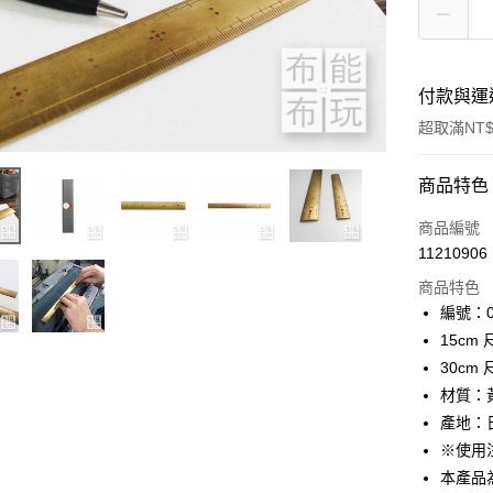
付款與運
超取滿NT$
付款方式
商品特色
信用卡一
商品編號
11210906
超商取貨
商品特色
LINE Pay
編號：01
15cm
Apple Pay
30cm 
街口支付
材質：
產地：
Google Pa
※使用
大哥付你
本產品