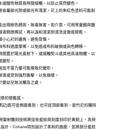
水或酸性物質長時間接觸，以防止突然變色。
你分期使用說明】
享後付
用金屬拋光劑或拋光布清潔，尺上的朱紅色塗料可能剝
由台灣大哥大提供，台灣大哥大用戶可立即使用無須另外申請。
式選擇「大哥付你分期」，訂單成立後會自動跳轉到大哥付的交易
證手機門號後，選擇欲分期的期數、繳款截止日，確認付款後即
FTEE先享後付」】
能出現綠色銹斑，無毒無害。如介意，可用等量醋與鹽
。
先享後付是「在收到商品之後才付款」的支付方式。 讓您購物簡單
溶液稍微擦拭，再以溫和清潔劑清洗並徹底晾乾。
准額度、可分期數及費用金額請依後續交易確認頁面所載為準。
心！
立30分鐘內，如未前往確認交易或遇審核未通過，訂單將自動取
：不需註冊會員、不需綁卡、不需儲值。
請小心尺的邊角，避免受傷。
「轉專審核」未通過狀況，表示未達大哥付你分期系統評分，恕
：只要手機號碼，簡訊認證，即可結帳。
與布料過度摩擦，以免造成布料破損或染色轉移。
評估內容。
：先確認商品／服務後，再付款。
式說明】
時間置於陽光直射下，或接觸熨斗或其他高溫物體，以
付款
項不併入電信帳單，「大哥付你分期」於每月結算日後寄送繳費提
EE先享後付」結帳流程】
或變形。
5，滿NT$1,500(含以上)免運費
方式選擇「AFTEE先享後付」後，將跳轉至「AFTEE先享後
施加不當力量可能導致尺變形。
訊連結打開帳單後，可選擇「超商條碼／台灣大直營門市／銀行轉
頁面，進行簡訊認證並確認金額後，即可完成結帳。
付／iPASS MONEY」等通路繳費。
家取貨
成立數日內，您將收到繳費通知簡訊。
掉落或受到強烈衝擊，以免損壞。
費通知簡訊後14天內，點擊此簡訊中的連結，可透過四大超商
於嬰幼兒無法觸及之處。
5，滿NT$1,300(含以上)免運費
項】
網路銀行／等多元方式進行付款，方視為交易完成。
係由「台灣大哥大股份有限公司」（以下簡稱本公司）所提供，讓
：結帳手續完成當下不需立刻繳費，但若您需要取消訂單，請聯
付款
易時，得透過本服務購買商品或服務，並由商店將買賣／分期付
的店家。未經商家同意取消之訂單仍視為有效，需透過AFTEE
濃厚的懷舊感。
金債權讓與本公司後，依約使用本公司帳單繳交帳款。
繳納相關費用。
5，滿NT$1,500(含以上)免運費
意付款使用「大哥付你分期」之契約關係目的，商店將以您的個人
標記)既可從側面看到，也可從頂部看到，是竹尺的獨特
否成功請以「AFTEE先享後付 」之結帳頁面顯示為準，若有關於
含姓名、電話或地址）提供予台灣大哥大進項蒐集、處理及利
功／繳費後需取消欲退款等相關疑問，請聯繫「AFTEE先享後
1取貨
公司與您本人進行分期帳單所需資料之確認、核對及更正。
援中心」
https://netprotections.freshdesk.com/support/home
5，滿NT$1,500(含以上)免運費
a使用雷射雕刻技術將這些星紋與刻度刻印於黃銅上。為保
戶服務條款，請詳閱以下連結：
https://oppay.tw/userRule
設計，Cohana特別設計了柔和的曲面，並將部分星紋
項】