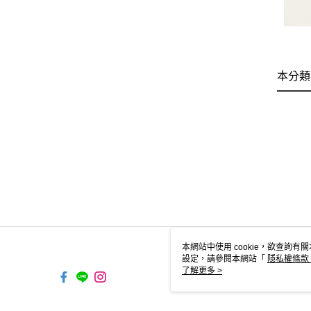
本分類
本網站中使用 cookie，欲查詢有關
設定，請參閱本網站「
隱私權條款
使用 cookie。
了解更多 >