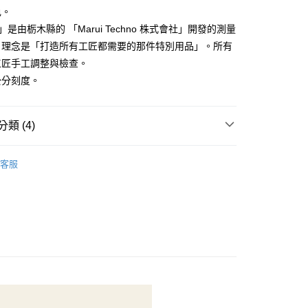
恩沛科技股份有限公司提供之「AFTEE先享後付」服務完成之
色。
依本服務之必要範圍內提供個人資料，並將交易相關給付款項請
50，滿NT$1,500(含以上)免運費
EI」是由栃木縣的 「Marui Techno 株式會社」開發的測量
讓予恩沛科技股份有限公司。
個人資料處理事宜，請瀏覽以下網址：
，理念是「打造所有工匠都需要的那件特別用品」。所有
ee.tw/terms/#terms3
工匠手工調整與檢查。
40
年的使用者請事先徵得法定代理人或監護人之同意方可使用
公分刻度。
E先享後付」，若未經同意申辦者引起之損失，本公司不負相關責
AFTEE先享後付」時，將依據個別帳號之用戶狀況，依本公司
核予不同之上限額度；若仍有額度不足之情形，本公司將視審查
類 (4)
用戶進行身份認證。
一人註冊多個帳號或使用他人資訊註冊。若發現惡意使用之情
🦔
Cohana
科技股份有限公司將有權停止該用戶之使用額度並採取法律行
客服
包包用品👜
工具
👗
工具
定規．捲尺