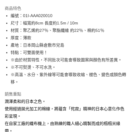
LINE Pay
商品特色
Apple Pay
編號：01I-AAA020010
尺寸：幅寬約8cm 長度約1.5m / 10m
街口支付
材質：聚乙烯約27％、聚酯纖維 約22％、棉約51％
Google Pay
厚度：薄款
產地：日本岡山縣倉敷市兒島
大哥付你分期
特點：可雙面使用！
相關說明
※由於材質特性，不同批次可能會導致圖案與顏色有所差異。
【大哥付你分期使用說明】
AFTEE先享後付
1.本服務由台灣大哥大提供，台灣大哥大用戶可立即使用無須另外申請。
※不可熨燙、不可水洗。
2.付款方式選擇「大哥付你分期」，訂單成立後會自動跳轉到大哥付的交易
相關說明
※高溫、水分、紫外線等可能會導致收縮、褪色、變色或顏色轉
流程，驗證手機門號後，選擇欲分期的期數、繳款截止日，確認付款後即完
【關於「AFTEE先享後付」】
移。
成交易。
ATM付款
AFTEE先享後付是「在收到商品之後才付款」的支付方式。 讓您購物簡單
3.實際核准額度、可分期數及費用金額請依後續交易確認頁面所載為準。
便利好安心！
4.訂單成立30分鐘內，如未前往確認交易或遇審核未通過，訂單將自動取
銷售重點
１．簡單：不需註冊會員、不需綁卡、不需儲值。
運送方式
消。如遇「轉專審核」未通過狀況，表示未達大哥付你分期系統評分，恕無
２．便利：只要手機號碼，簡訊認證，即可結帳。
潤澤柔和的日本之色。
法說明評估內容。
３．安心：先確認商品／服務後，再付款。
全家取貨付款
使用經過拋光加工的棉線，將蘊含「侘寂」精神的日本心意化作色
【繳款方式說明】
1.分期款項不併入電信帳單，「大哥付你分期」於每月結算日後寄送繳費提
每筆NT$65，滿NT$1,500(含以上)免運費
彩呈現。
【「AFTEE先享後付」結帳流程】
醒簡訊。
１．於結帳方式選擇「AFTEE先享後付」後，將跳轉至「AFTEE先享後付」
在自家工廠的織布機上，由熟練的職人細心精製而成的榻榻米緣
2.透過簡訊連結打開帳單後，可選擇「超商條碼／台灣大直營門市／銀行轉
7-11取貨付款
結帳頁面，進行簡訊認證並確認金額後，即可完成結帳。
帳／街口支付／iPASS MONEY」等通路繳費。
帶。