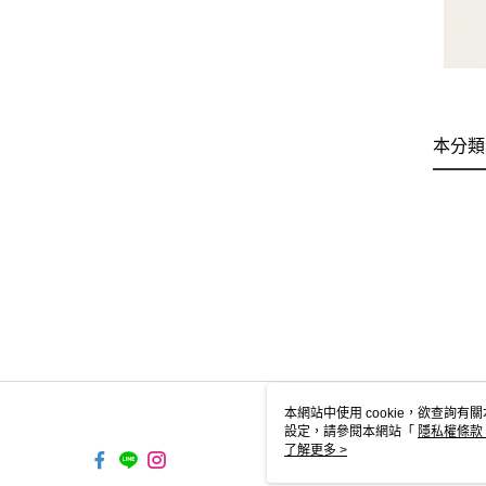
本分類
本網站中使用 cookie，欲查詢有關
設定，請參閱本網站「
隱私權條款
使用 cookie。
了解更多 >