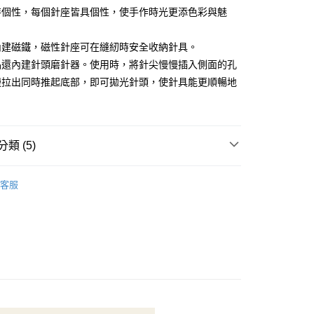
恩沛科技股份有限公司提供之「AFTEE先享後付」服務完成之
特個性，每個針座皆具個性，使手作時光更添色彩與魅
依本服務之必要範圍內提供個人資料，並將交易相關給付款項請
50，滿NT$1,500(含以上)免運費
讓予恩沛科技股份有限公司。
個人資料處理事宜，請瀏覽以下網址：
內建磁鐵，磁性針座可在縫紉時安全收納針具。
ee.tw/terms/#terms3
品還內建針頭磨針器。使用時，將針尖慢慢插入側面的孔
40
年的使用者請事先徵得法定代理人或監護人之同意方可使用
慢拉出同時推起底部，即可拋光針頭，使針具能更順暢地
E先享後付」，若未經同意申辦者引起之損失，本公司不負相關責
。
AFTEE先享後付」時，將依據個別帳號之用戶狀況，依本公司
核予不同之上限額度；若仍有額度不足之情形，本公司將視審查
用戶進行身份認證。
類 (5)
一人註冊多個帳號或使用他人資訊註冊。若發現惡意使用之情
科技股份有限公司將有權停止該用戶之使用額度並採取法律行
🦔
Cohana
客服
包包用品👜
工具
📍
工具．配件
👗
工具
穿針器．指套．針插．磁針盒