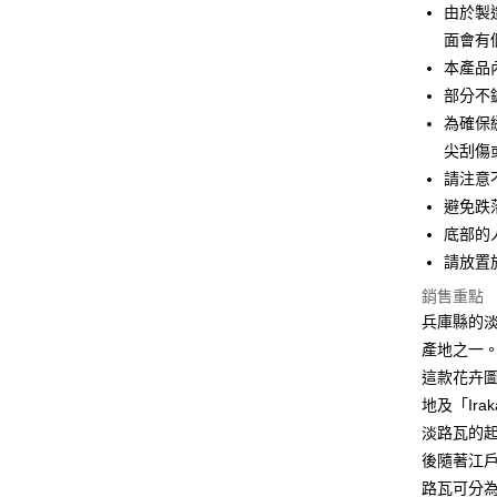
相關說明
由於製
【大哥付
AFTEE先
面會有
1.本服務
2.付款方
相關說明
本產品
流程，驗
【關於「A
部分不
ATM付款
完成交易
AFTEE
為確保
3.實際核
便利好安
4.訂單成
１．簡單
尖刮傷
消。如遇
２．便利
運送方式
請注意
無法說明
３．安心
【繳款方
避免跌
全家取貨
1.分期款
【「AFT
底部的
醒簡訊。
每筆NT$6
１．於結帳
請放置
2.透過簡
付」結帳
帳／街口支
付款後全
２．訂單
銷售重點
３．收到繳
每筆NT$6
兵庫縣的淡
【注意事
／ATM／
1.本服務
※ 請注意
產地之一
7-11取貨
用戶於交
絡購買商品
這款花卉
款買賣價
先享後付
每筆NT$6
2.基於同
地及「Ir
※ 交易是
資料（包
是否繳費成
付款後7-1
淡路瓦的起
用，由本
付客戶支
每筆NT$6
後隨著江
3.完整用
路瓦可分
【注意事