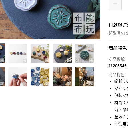
付款與運
超取滿NT$
付款方式
商品特色
信用卡一
商品編號
11203546
超商取貨
商品特色
LINE Pay
編號：01
尺寸：直
Apple Pay
包裝尺寸
街口支付
材質：
力、聚
Google Pa
產地：
大哥付你
※使用