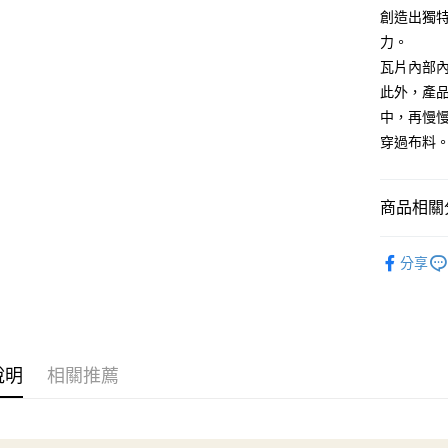
宅配
１．透過由
創造出獨
交易，需
每筆NT$1
力。
求債權轉
２．關於
瓦片內部
離島宅配
https://aft
此外，產
每筆NT$2
３．未成
中，再慢
「AFTE
任。
穿過布料
４．使用「
即時審查
結果請求
商品相關分
５．嚴禁
形，恩沛
動。
🦔工具品牌
分享
👜拼布．
📍刺繡用品
👗洋裁用品
說明
相關推薦
工具分類