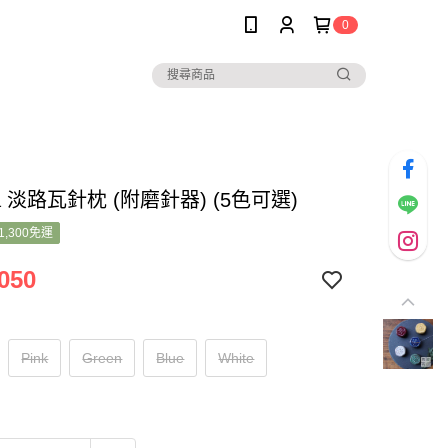
0
na 淡路瓦針枕 (附磨針器) (5色可選)
1,300免運
050
Pink
Green
Blue
White