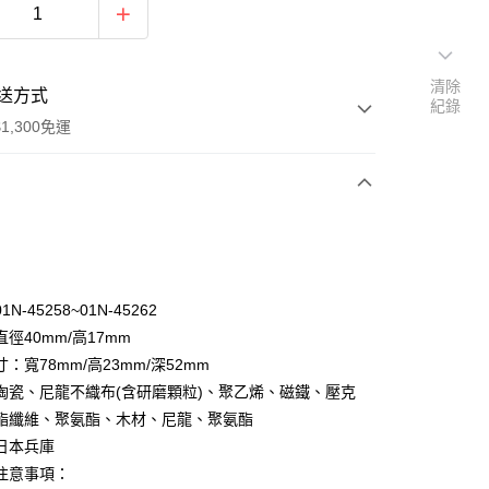
清除
送方式
紀錄
1,300免運
次付款
付款
N-45258~01N-45262
徑40mm/高17mm
：寬78mm/高23mm/深52mm
陶瓷、尼龍不織布(含研磨顆粒)、聚乙烯、磁鐵、壓克
酯纖維、聚氨酯、木材、尼龍、聚氨酯
y
日本兵庫
分期
注意事項：