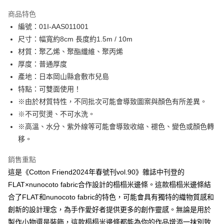
LINE Pay
商品特色
Apple Pay
編號：01I-AAS011001
尺寸：幅寬約8cm 長度約1.5m / 10m
街口支付
材質：聚乙烯、聚酯纖維、聚丙烯
Google Pay
厚度：普通厚度
產地：日本岡山縣倉敷市兒島
大哥付你分期
特點：可雙面使用！
相關說明
※由於材質特性，不同批次可能會導致圖案與顏色有所差異。
【大哥付你分期使用說明】
AFTEE先享後付
1.本服務由台灣大哥大提供，台灣大哥大用戶可立即使用無須另外申請。
※不可熨燙、不可水洗。
2.付款方式選擇「大哥付你分期」，訂單成立後會自動跳轉到大哥付的交易
相關說明
※高溫、水分、紫外線等可能會導致收縮、褪色、變色或顏色轉
流程，驗證手機門號後，選擇欲分期的期數、繳款截止日，確認付款後即完
【關於「AFTEE先享後付」】
移。
成交易。
ATM付款
AFTEE先享後付是「在收到商品之後才付款」的支付方式。 讓您購物簡單
3.實際核准額度、可分期數及費用金額請依後續交易確認頁面所載為準。
便利好安心！
4.訂單成立30分鐘內，如未前往確認交易或遇審核未通過，訂單將自動取
銷售重點
１．簡單：不需註冊會員、不需綁卡、不需儲值。
運送方式
消。如遇「轉專審核」未通過狀況，表示未達大哥付你分期系統評分，恕無
２．便利：只要手機號碼，簡訊認證，即可結帳。
這是《Cotton Friend2024年春號刊vol.90》雜誌中刊登的
法說明評估內容。
３．安心：先確認商品／服務後，再付款。
全家取貨付款
FLAT×nunocoto fabric合作設計的榻榻米邊條。這款榻榻米邊條結
【繳款方式說明】
1.分期款項不併入電信帳單，「大哥付你分期」於每月結算日後寄送繳費提
每筆NT$65，滿NT$1,500(含以上)免運費
合了FLAT和nunocoto fabric的特色，可能會具有獨特的織物質感和
【「AFTEE先享後付」結帳流程】
醒簡訊。
１．於結帳方式選擇「AFTEE先享後付」後，將跳轉至「AFTEE先享後付」
創新的設計理念，為手作愛好者提供更多的創作靈感。無論是用於
2.透過簡訊連結打開帳單後，可選擇「超商條碼／台灣大直營門市／銀行轉
7-11取貨付款
結帳頁面，進行簡訊認證並確認金額後，即可完成結帳。
帳／街口支付／iPASS MONEY」等通路繳費。
製作小物還是裝飾，這款榻榻米邊條都能為你的作品增添一抹別致