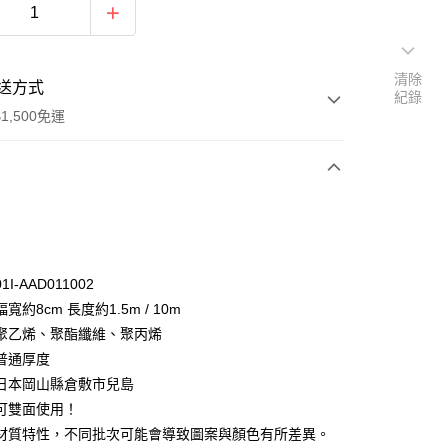
清除
送方式
紀錄
1,500免運
次付款
付款
I-AAD011002
寬約8cm 長度約1.5m / 10m
聚乙烯、聚酯纖維、聚丙烯
普通厚度
日本岡山縣倉敷市兒島
y
可雙面使用！
分期
材質特性，不同批次可能會導致圖案與顏色有所差異。