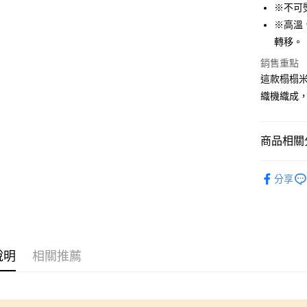
相關說明
※不可
【大哥付
AFTEE先
※高溫
1.本服務
2.付款方
相關說明
轉移。
流程，驗
【關於「A
銷售重點
ATM付款
完成交易
AFTEE
3.實際核
這款榻榻
便利好安
4.訂單成
１．簡單
織機織成
消。如遇
２．便利
運送方式
無法說明
３．安心
【繳款方
全家取貨
1.分期款
商品相關分
【「AFT
醒簡訊。
每筆NT$6
１．於結帳
2.透過簡
付」結帳
🆕高田織
帳／街口支
7-11取貨
２．訂單
分享
３．收到繳
每筆NT$6
【注意事
／ATM／
1.本服務
※ 請注意
宅配
用戶於交
絡購買商品
款買賣價
先享後付
每筆NT$1
2.基於同
※ 交易是
說明
相關推薦
資料（包
是否繳費成
離島宅配
用，由本
付客戶支
每筆NT$2
3.完整用
【注意事