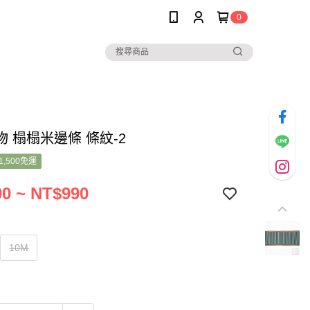
0
 榻榻米邊條 條紋-2
1,500免運
0 ~ NT$990
10M