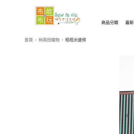
商品分類
最新
首頁
🆕高田織物
榻榻米邊條