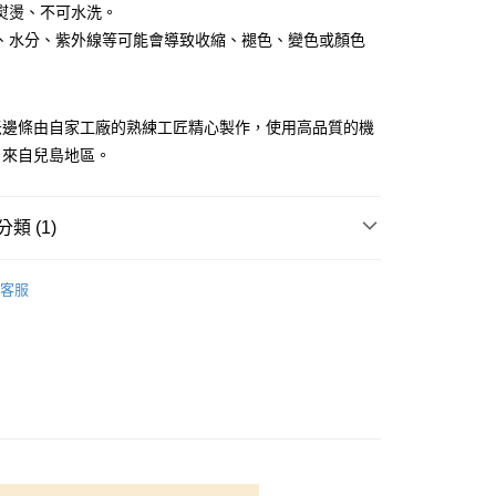
熨燙、不可水洗。
你分期使用說明】
享後付
、水分、紫外線等可能會導致收縮、褪色、變色或顏色
由台灣大哥大提供，台灣大哥大用戶可立即使用無須另外申請。
式選擇「大哥付你分期」，訂單成立後會自動跳轉到大哥付的交易
證手機門號後，選擇欲分期的期數、繳款截止日，確認付款後即
FTEE先享後付」】
。
先享後付是「在收到商品之後才付款」的支付方式。 讓您購物簡單
准額度、可分期數及費用金額請依後續交易確認頁面所載為準。
米邊條由自家工廠的熟練工匠精心製作，使用高品質的機
心！
立30分鐘內，如未前往確認交易或遇審核未通過，訂單將自動取
：不需註冊會員、不需綁卡、不需儲值。
，來自兒島地區。
「轉專審核」未通過狀況，表示未達大哥付你分期系統評分，恕
：只要手機號碼，簡訊認證，即可結帳。
評估內容。
：先確認商品／服務後，再付款。
式說明】
付款
項不併入電信帳單，「大哥付你分期」於每月結算日後寄送繳費提
類 (1)
EE先享後付」結帳流程】
5，滿NT$1,500(含以上)免運費
方式選擇「AFTEE先享後付」後，將跳轉至「AFTEE先享後
訊連結打開帳單後，可選擇「超商條碼／台灣大直營門市／銀行轉
頁面，進行簡訊認證並確認金額後，即可完成結帳。
物
榻榻米邊條
付／iPASS MONEY」等通路繳費。
付款
成立數日內，您將收到繳費通知簡訊。
客服
費通知簡訊後14天內，點擊此簡訊中的連結，可透過四大超商
5，滿NT$1,500(含以上)免運費
項】
網路銀行／等多元方式進行付款，方視為交易完成。
係由「台灣大哥大股份有限公司」（以下簡稱本公司）所提供，讓
：結帳手續完成當下不需立刻繳費，但若您需要取消訂單，請聯
易時，得透過本服務購買商品或服務，並由商店將買賣／分期付
的店家。未經商家同意取消之訂單仍視為有效，需透過AFTEE
金債權讓與本公司後，依約使用本公司帳單繳交帳款。
繳納相關費用。
50，滿NT$1,500(含以上)免運費
意付款使用「大哥付你分期」之契約關係目的，商店將以您的個人
否成功請以「AFTEE先享後付 」之結帳頁面顯示為準，若有關於
含姓名、電話或地址）提供予台灣大哥大進項蒐集、處理及利
功／繳費後需取消欲退款等相關疑問，請聯繫「AFTEE先享後
公司與您本人進行分期帳單所需資料之確認、核對及更正。
援中心」
https://netprotections.freshdesk.com/support/home
40
戶服務條款，請詳閱以下連結：
https://oppay.tw/userRule
項】