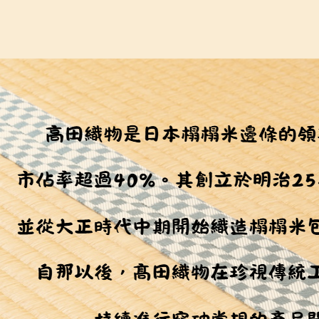
１．透過由
交易，需
求債權轉
２．關於
https://aft
３．未成
「AFTE
任。
４．使用「
即時審查
結果請求
５．嚴禁
形，恩沛
動。