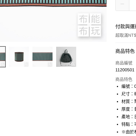
付款與運
超取滿NT$
付款方式
商品特色
信用卡一
商品編號
11200501
超商取貨
商品特色
LINE Pay
編號：01
尺寸：幅
Apple Pay
材質：
街口支付
厚度：
產地：
Google Pa
特點：
大哥付你
※由於