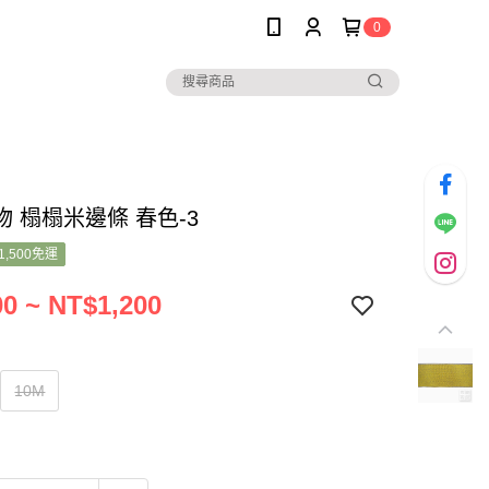
0
 榻榻米邊條 春色-3
1,500免運
0 ~ NT$1,200
10M