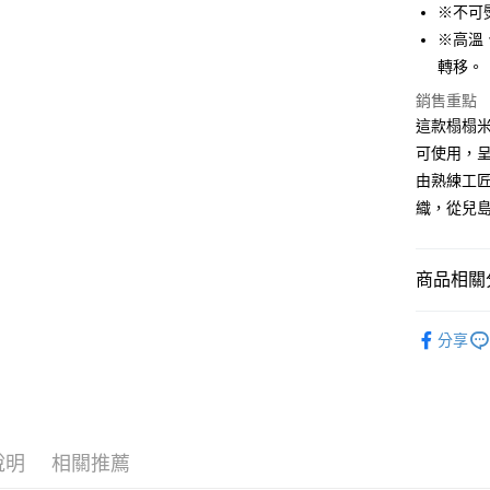
相關說明
※不可
【大哥付
AFTEE先
※高溫
1.本服務
2.付款方
相關說明
轉移。
流程，驗
【關於「A
銷售重點
ATM付款
完成交易
AFTEE
3.實際核
這款榻榻
便利好安
4.訂單成
１．簡單
可使用，
消。如遇
２．便利
運送方式
由熟練工
無法說明
３．安心
【繳款方
織，從兒
全家取貨
1.分期款
【「AFT
醒簡訊。
每筆NT$6
１．於結帳
2.透過簡
付」結帳
商品相關分
帳／街口支
7-11取貨
２．訂單
３．收到繳
每筆NT$6
【注意事
🆕高田織
／ATM／
1.本服務
分享
※ 請注意
宅配
用戶於交
絡購買商品
款買賣價
先享後付
每筆NT$1
2.基於同
※ 交易是
資料（包
是否繳費成
離島宅配
用，由本
付客戶支
每筆NT$2
3.完整用
說明
相關推薦
【注意事