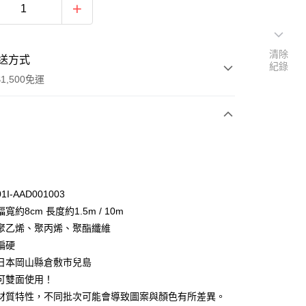
清除
送方式
紀錄
1,500免運
次付款
付款
I-AAD001003
寬約8cm 長度約1.5m / 10m
聚乙烯、聚丙烯、聚酯纖維
偏硬
日本岡山縣倉敷市兒島
y
可雙面使用！
分期
材質特性，不同批次可能會導致圖案與顏色有所差異。