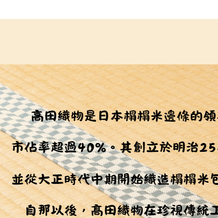
１．透過由
交易，需
求債權轉
２．關於
https://aft
３．未成
「AFTE
任。
４．使用「
即時審查
結果請求
５．嚴禁
形，恩沛
動。