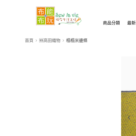
商品分類
最新
首頁
🆕高田織物
榻榻米邊條