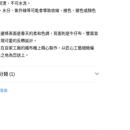
熨燙、不可水洗。
你分期使用說明】
享後付
、水分、紫外線等可能會導致收縮、褪色、變色或顏色
由台灣大哥大提供，台灣大哥大用戶可立即使用無須另外申請。
式選擇「大哥付你分期」，訂單成立後會自動跳轉到大哥付的交易
證手機門號後，選擇欲分期的期數、繳款截止日，確認付款後即
FTEE先享後付」】
。
先享後付是「在收到商品之後才付款」的支付方式。 讓您購物簡單
准額度、可分期數及費用金額請依後續交易確認頁面所載為準。
米邊條表面是春天的柔和色調，背面則是牛仔布，雙面皆
心！
立30分鐘內，如未前往確認交易或遇審核未通過，訂單將自動取
：不需註冊會員、不需綁卡、不需儲值。
呈現可愛的反轉設計。
「轉專審核」未通過狀況，表示未達大哥付你分期系統評分，恕
：只要手機號碼，簡訊認證，即可結帳。
匠在自家工廠的織布機上精心製作，以匠心工藝細緻編
評估內容。
：先確認商品／服務後，再付款。
式說明】
島之地為您送上。
付款
項不併入電信帳單，「大哥付你分期」於每月結算日後寄送繳費提
EE先享後付」結帳流程】
5，滿NT$1,500(含以上)免運費
方式選擇「AFTEE先享後付」後，將跳轉至「AFTEE先享後
訊連結打開帳單後，可選擇「超商條碼／台灣大直營門市／銀行轉
頁面，進行簡訊認證並確認金額後，即可完成結帳。
類 (1)
付／iPASS MONEY」等通路繳費。
付款
成立數日內，您將收到繳費通知簡訊。
費通知簡訊後14天內，點擊此簡訊中的連結，可透過四大超商
5，滿NT$1,500(含以上)免運費
項】
物
榻榻米邊條
網路銀行／等多元方式進行付款，方視為交易完成。
係由「台灣大哥大股份有限公司」（以下簡稱本公司）所提供，讓
客服
：結帳手續完成當下不需立刻繳費，但若您需要取消訂單，請聯
易時，得透過本服務購買商品或服務，並由商店將買賣／分期付
的店家。未經商家同意取消之訂單仍視為有效，需透過AFTEE
金債權讓與本公司後，依約使用本公司帳單繳交帳款。
繳納相關費用。
50，滿NT$1,500(含以上)免運費
意付款使用「大哥付你分期」之契約關係目的，商店將以您的個人
否成功請以「AFTEE先享後付 」之結帳頁面顯示為準，若有關於
含姓名、電話或地址）提供予台灣大哥大進項蒐集、處理及利
功／繳費後需取消欲退款等相關疑問，請聯繫「AFTEE先享後
公司與您本人進行分期帳單所需資料之確認、核對及更正。
援中心」
https://netprotections.freshdesk.com/support/home
40
戶服務條款，請詳閱以下連結：
https://oppay.tw/userRule
項】