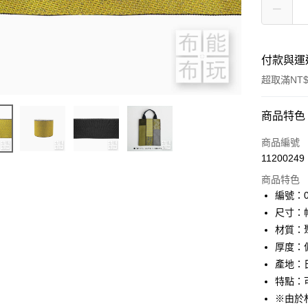
付款與運
超取滿NT$
付款方式
商品特色
信用卡一
商品編號
11200249
超商取貨
商品特色
LINE Pay
編號：01
尺寸：幅
Apple Pay
材質：
街口支付
厚度：
產地：
Google Pa
特點：
大哥付你
※由於