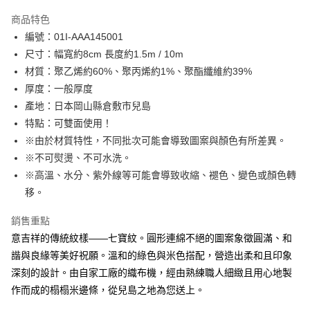
LINE Pay
商品特色
Apple Pay
編號：01I-AAA145001
尺寸：幅寬約8cm 長度約1.5m / 10m
街口支付
材質：聚乙烯約60%、聚丙烯約1%、聚酯纖維約39%
Google Pay
厚度：一般厚度
產地：日本岡山縣倉敷市兒島
大哥付你分期
特點：可雙面使用！
相關說明
※由於材質特性，不同批次可能會導致圖案與顏色有所差異。
【大哥付你分期使用說明】
AFTEE先享後付
1.本服務由台灣大哥大提供，台灣大哥大用戶可立即使用無須另外申請。
※不可熨燙、不可水洗。
2.付款方式選擇「大哥付你分期」，訂單成立後會自動跳轉到大哥付的交易
相關說明
※高溫、水分、紫外線等可能會導致收縮、褪色、變色或顏色轉
流程，驗證手機門號後，選擇欲分期的期數、繳款截止日，確認付款後即完
【關於「AFTEE先享後付」】
移。
成交易。
ATM付款
AFTEE先享後付是「在收到商品之後才付款」的支付方式。 讓您購物簡單
3.實際核准額度、可分期數及費用金額請依後續交易確認頁面所載為準。
便利好安心！
4.訂單成立30分鐘內，如未前往確認交易或遇審核未通過，訂單將自動取
銷售重點
１．簡單：不需註冊會員、不需綁卡、不需儲值。
運送方式
消。如遇「轉專審核」未通過狀況，表示未達大哥付你分期系統評分，恕無
２．便利：只要手機號碼，簡訊認證，即可結帳。
意吉祥的傳統紋樣——七寶紋。圓形連綿不絕的圖案象徵圓滿、和
法說明評估內容。
３．安心：先確認商品／服務後，再付款。
全家取貨付款
諧與良緣等美好祝願。溫和的綠色與米色搭配，營造出柔和且印象
【繳款方式說明】
1.分期款項不併入電信帳單，「大哥付你分期」於每月結算日後寄送繳費提
每筆NT$65，滿NT$1,500(含以上)免運費
深刻的設計。由自家工廠的織布機，經由熟練職人細緻且用心地製
【「AFTEE先享後付」結帳流程】
醒簡訊。
１．於結帳方式選擇「AFTEE先享後付」後，將跳轉至「AFTEE先享後付」
作而成的榻榻米邊條，從兒島之地為您送上。
2.透過簡訊連結打開帳單後，可選擇「超商條碼／台灣大直營門市／銀行轉
7-11取貨付款
結帳頁面，進行簡訊認證並確認金額後，即可完成結帳。
帳／街口支付／iPASS MONEY」等通路繳費。