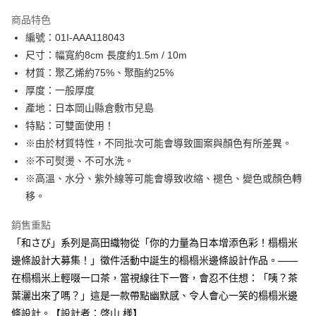
LINE Pay
商品特色
Apple Pay
編號：01I-AAA118043
尺寸：幅寬約8cm 長度約1.5m / 10m
街口支付
材質：聚乙烯約75%、聚酯約25%
Google Pay
厚度：一般厚度
產地：日本岡山縣倉敷市兒島
大哥付你分期
特點：可雙面使用！
相關說明
※由於材質特性，不同批次可能會導致圖案與顏色有所差異。
【大哥付你分期使用說明】
AFTEE先享後付
1.本服務由台灣大哥大提供，台灣大哥大用戶可立即使用無須另外申請。
※不可熨燙、不可水洗。
2.付款方式選擇「大哥付你分期」，訂單成立後會自動跳轉到大哥付的交易
相關說明
※高溫、水分、紫外線等可能會導致收縮、褪色、變色或顏色轉
流程，驗證手機門號後，選擇欲分期的期數、繳款截止日，確認付款後即完
【關於「AFTEE先享後付」】
移。
成交易。
ATM付款
AFTEE先享後付是「在收到商品之後才付款」的支付方式。 讓您購物簡單
3.實際核准額度、可分期數及費用金額請依後續交易確認頁面所載為準。
便利好安心！
4.訂單成立30分鐘內，如未前往確認交易或遇審核未通過，訂單將自動取
銷售重點
１．簡單：不需註冊會員、不需綁卡、不需儲值。
運送方式
消。如遇「轉專審核」未通過狀況，表示未達大哥付你分期系統評分，恕無
２．便利：只要手機號碼，簡訊認證，即可結帳。
「和さび」系列是高田織物從「你的力量為日本增添色彩！榻榻米
法說明評估內容。
３．安心：先確認商品／服務後，再付款。
全家取貨付款
邊條設計大募集！」徵件活動中誕生的榻榻米邊條設計作品。——
【繳款方式說明】
1.分期款項不併入電信帳單，「大哥付你分期」於每月結算日後寄送繳費提
每筆NT$65，滿NT$1,500(含以上)免運費
在榻榻米上輕啜一口茶，當視線往下一瞥，會忍不住想：「咦？茶
【「AFTEE先享後付」結帳流程】
醒簡訊。
１．於結帳方式選擇「AFTEE先享後付」後，將跳轉至「AFTEE先享後付」
葉灑出來了嗎？」這是一款帶點幽默感、令人會心一笑的榻榻米邊
2.透過簡訊連結打開帳單後，可選擇「超商條碼／台灣大直營門市／銀行轉
7-11取貨付款
結帳頁面，進行簡訊認證並確認金額後，即可完成結帳。
帳／街口支付／iPASS MONEY」等通路繳費。
條設計。【設計者：啓山 様】