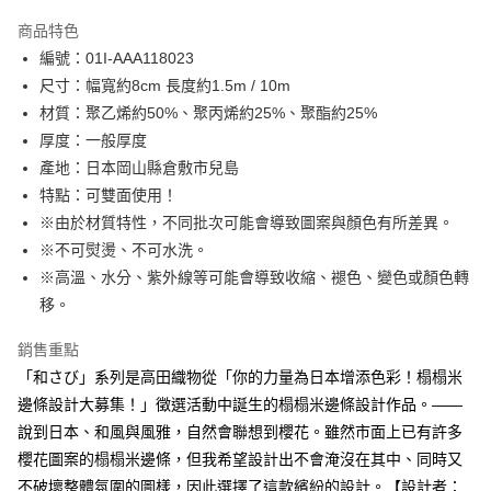
LINE Pay
商品特色
Apple Pay
編號：01I-AAA118023
尺寸：幅寬約8cm 長度約1.5m / 10m
街口支付
材質：聚乙烯約50%、聚丙烯約25%、聚酯約25%
Google Pay
厚度：一般厚度
產地：日本岡山縣倉敷市兒島
大哥付你分期
特點：可雙面使用！
相關說明
※由於材質特性，不同批次可能會導致圖案與顏色有所差異。
【大哥付你分期使用說明】
AFTEE先享後付
1.本服務由台灣大哥大提供，台灣大哥大用戶可立即使用無須另外申請。
※不可熨燙、不可水洗。
2.付款方式選擇「大哥付你分期」，訂單成立後會自動跳轉到大哥付的交易
相關說明
※高溫、水分、紫外線等可能會導致收縮、褪色、變色或顏色轉
流程，驗證手機門號後，選擇欲分期的期數、繳款截止日，確認付款後即完
【關於「AFTEE先享後付」】
移。
成交易。
ATM付款
AFTEE先享後付是「在收到商品之後才付款」的支付方式。 讓您購物簡單
3.實際核准額度、可分期數及費用金額請依後續交易確認頁面所載為準。
便利好安心！
4.訂單成立30分鐘內，如未前往確認交易或遇審核未通過，訂單將自動取
銷售重點
１．簡單：不需註冊會員、不需綁卡、不需儲值。
運送方式
消。如遇「轉專審核」未通過狀況，表示未達大哥付你分期系統評分，恕無
２．便利：只要手機號碼，簡訊認證，即可結帳。
「和さび」系列是高田織物從「你的力量為日本增添色彩！榻榻米
法說明評估內容。
３．安心：先確認商品／服務後，再付款。
全家取貨付款
邊條設計大募集！」徵選活動中誕生的榻榻米邊條設計作品。——
【繳款方式說明】
1.分期款項不併入電信帳單，「大哥付你分期」於每月結算日後寄送繳費提
每筆NT$65，滿NT$1,500(含以上)免運費
說到日本、和風與風雅，自然會聯想到櫻花。雖然市面上已有許多
【「AFTEE先享後付」結帳流程】
醒簡訊。
１．於結帳方式選擇「AFTEE先享後付」後，將跳轉至「AFTEE先享後付」
櫻花圖案的榻榻米邊條，但我希望設計出不會淹沒在其中、同時又
2.透過簡訊連結打開帳單後，可選擇「超商條碼／台灣大直營門市／銀行轉
7-11取貨付款
結帳頁面，進行簡訊認證並確認金額後，即可完成結帳。
帳／街口支付／iPASS MONEY」等通路繳費。
不破壞整體氛圍的圖樣，因此選擇了這款繽紛的設計。【設計者：