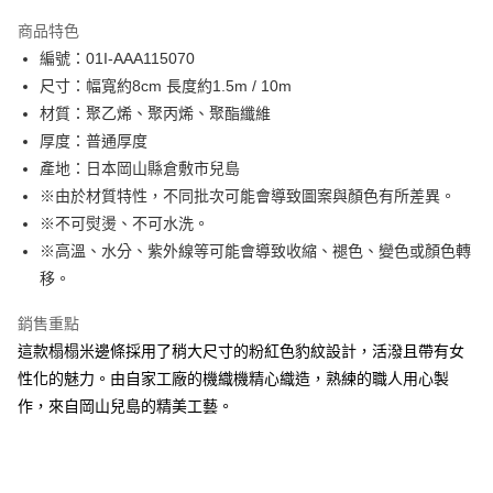
LINE Pay
商品特色
Apple Pay
編號：01I-AAA115070
尺寸：幅寬約8cm 長度約1.5m / 10m
街口支付
材質：聚乙烯、聚丙烯、聚酯纖維
Google Pay
厚度：普通厚度
產地：日本岡山縣倉敷市兒島
大哥付你分期
※由於材質特性，不同批次可能會導致圖案與顏色有所差異。
相關說明
※不可熨燙、不可水洗。
【大哥付你分期使用說明】
AFTEE先享後付
1.本服務由台灣大哥大提供，台灣大哥大用戶可立即使用無須另外申請。
※高溫、水分、紫外線等可能會導致收縮、褪色、變色或顏色轉
2.付款方式選擇「大哥付你分期」，訂單成立後會自動跳轉到大哥付的交易
相關說明
移。
流程，驗證手機門號後，選擇欲分期的期數、繳款截止日，確認付款後即完
【關於「AFTEE先享後付」】
成交易。
ATM付款
AFTEE先享後付是「在收到商品之後才付款」的支付方式。 讓您購物簡單
銷售重點
3.實際核准額度、可分期數及費用金額請依後續交易確認頁面所載為準。
便利好安心！
4.訂單成立30分鐘內，如未前往確認交易或遇審核未通過，訂單將自動取
這款榻榻米邊條採用了稍大尺寸的粉紅色豹紋設計，活潑且帶有女
１．簡單：不需註冊會員、不需綁卡、不需儲值。
運送方式
消。如遇「轉專審核」未通過狀況，表示未達大哥付你分期系統評分，恕無
２．便利：只要手機號碼，簡訊認證，即可結帳。
性化的魅力。由自家工廠的機織機精心織造，熟練的職人用心製
法說明評估內容。
３．安心：先確認商品／服務後，再付款。
全家取貨付款
作，來自岡山兒島的精美工藝。
【繳款方式說明】
1.分期款項不併入電信帳單，「大哥付你分期」於每月結算日後寄送繳費提
每筆NT$65，滿NT$1,500(含以上)免運費
【「AFTEE先享後付」結帳流程】
醒簡訊。
１．於結帳方式選擇「AFTEE先享後付」後，將跳轉至「AFTEE先享後付」
2.透過簡訊連結打開帳單後，可選擇「超商條碼／台灣大直營門市／銀行轉
7-11取貨付款
結帳頁面，進行簡訊認證並確認金額後，即可完成結帳。
帳／街口支付／iPASS MONEY」等通路繳費。