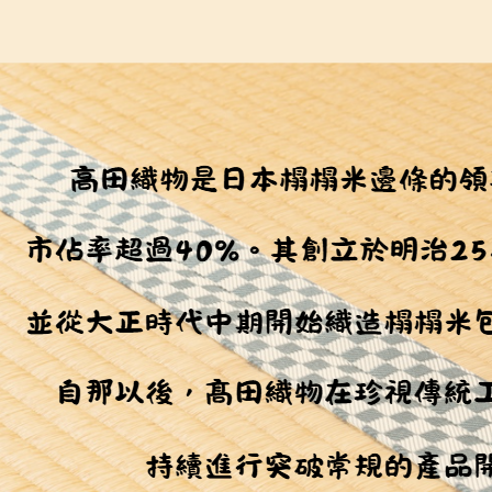
１．透過由
交易，需
求債權轉
２．關於
https://aft
３．未成
「AFTE
任。
４．使用「
即時審查
結果請求
５．嚴禁
形，恩沛
動。