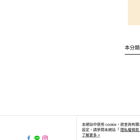
本分類
本網站中使用 cookie，欲查詢有關
設定，請參閱本網站「
隱私權條款
使用 cookie。
了解更多 >