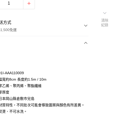
清除
送方式
紀錄
1,500免運
次付款
付款
I-AAA110009
寬約8cm 長度約1.5m / 10m
聚乙烯、聚丙烯、聚酯纖維
厚厚度
日本岡山縣倉敷市兒島
y
材質特性，不同批次可能會導致圖案與顏色有所差異。
分期
熨燙、不可水洗。