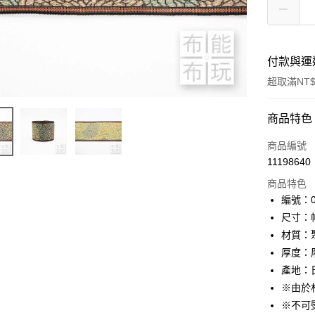
付款與運
超取滿NT$
付款方式
商品特色
信用卡一
商品編號
11198640
超商取貨
商品特色
LINE Pay
編號：01
尺寸：幅
Apple Pay
材質：
街口支付
厚度：
產地：
Google Pa
※由於
大哥付你
※不可