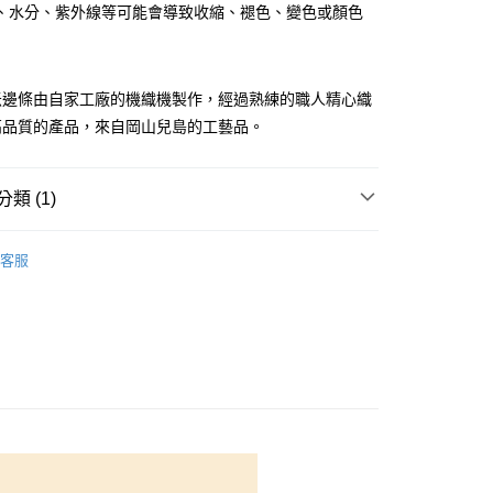
、水分、紫外線等可能會導致收縮、褪色、變色或顏色
你分期使用說明】
享後付
由台灣大哥大提供，台灣大哥大用戶可立即使用無須另外申請。
式選擇「大哥付你分期」，訂單成立後會自動跳轉到大哥付的交易
證手機門號後，選擇欲分期的期數、繳款截止日，確認付款後即
FTEE先享後付」】
米邊條由自家工廠的機織機製作，經過熟練的職人精心織
。
先享後付是「在收到商品之後才付款」的支付方式。 讓您購物簡單
准額度、可分期數及費用金額請依後續交易確認頁面所載為準。
高品質的產品，來自岡山兒島的工藝品。
心！
立30分鐘內，如未前往確認交易或遇審核未通過，訂單將自動取
：不需註冊會員、不需綁卡、不需儲值。
「轉專審核」未通過狀況，表示未達大哥付你分期系統評分，恕
：只要手機號碼，簡訊認證，即可結帳。
評估內容。
：先確認商品／服務後，再付款。
類 (1)
式說明】
付款
項不併入電信帳單，「大哥付你分期」於每月結算日後寄送繳費提
EE先享後付」結帳流程】
物
榻榻米邊條
5，滿NT$1,500(含以上)免運費
方式選擇「AFTEE先享後付」後，將跳轉至「AFTEE先享後
客服
訊連結打開帳單後，可選擇「超商條碼／台灣大直營門市／銀行轉
頁面，進行簡訊認證並確認金額後，即可完成結帳。
付／iPASS MONEY」等通路繳費。
付款
成立數日內，您將收到繳費通知簡訊。
費通知簡訊後14天內，點擊此簡訊中的連結，可透過四大超商
5，滿NT$1,500(含以上)免運費
項】
網路銀行／等多元方式進行付款，方視為交易完成。
係由「台灣大哥大股份有限公司」（以下簡稱本公司）所提供，讓
：結帳手續完成當下不需立刻繳費，但若您需要取消訂單，請聯
易時，得透過本服務購買商品或服務，並由商店將買賣／分期付
的店家。未經商家同意取消之訂單仍視為有效，需透過AFTEE
金債權讓與本公司後，依約使用本公司帳單繳交帳款。
繳納相關費用。
50，滿NT$1,500(含以上)免運費
意付款使用「大哥付你分期」之契約關係目的，商店將以您的個人
否成功請以「AFTEE先享後付 」之結帳頁面顯示為準，若有關於
含姓名、電話或地址）提供予台灣大哥大進項蒐集、處理及利
功／繳費後需取消欲退款等相關疑問，請聯繫「AFTEE先享後
公司與您本人進行分期帳單所需資料之確認、核對及更正。
援中心」
https://netprotections.freshdesk.com/support/home
40
戶服務條款，請詳閱以下連結：
https://oppay.tw/userRule
項】