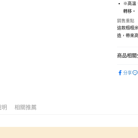
相關說明
※高溫
【大哥付
AFTEE先
轉移。
1.本服務
2.付款方
相關說明
銷售重點
流程，驗
【關於「A
這款榻榻
ATM付款
完成交易
AFTEE
3.實際核
造，帶來
便利好安
4.訂單成
１．簡單
消。如遇
２．便利
運送方式
無法說明
３．安心
商品相關分
【繳款方
全家取貨
1.分期款
【「AFT
🆕高田織
醒簡訊。
每筆NT$6
１．於結帳
分享
2.透過簡
付」結帳
帳／街口支
7-11取貨
２．訂單
３．收到繳
每筆NT$6
【注意事
／ATM／
1.本服務
※ 請注意
宅配
用戶於交
絡購買商品
款買賣價
說明
相關推薦
先享後付
每筆NT$1
2.基於同
※ 交易是
資料（包
是否繳費成
離島宅配
用，由本
付客戶支
每筆NT$2
3.完整用
【注意事