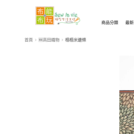
商品分類
最新
首頁
🆕高田織物
榻榻米邊條