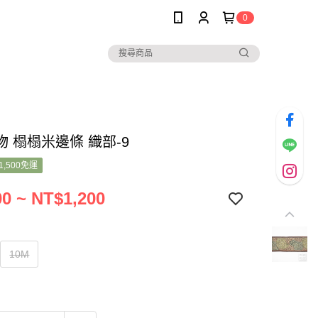
0
 榻榻米邊條 織部-9
1,500免運
0 ~ NT$1,200
10M