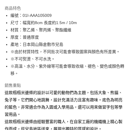
LINE Pay
商品特色
Apple Pay
編號：01I-AAA105009
尺寸：幅寬約8cm 長度約1.5m / 10m
街口支付
材質：聚乙烯、聚丙烯、聚酯纖維
Google Pay
厚度：普通厚度
產地：日本岡山縣倉敷市兒島
大哥付你分期
※由於材質特性，不同批次可能會導致圖案與顏色有所差異。
相關說明
※不可熨燙、不可水洗。
【大哥付你分期使用說明】
AFTEE先享後付
1.本服務由台灣大哥大提供，台灣大哥大用戶可立即使用無須另外申請。
※高溫、水分、紫外線等可能會導致收縮、褪色、變色或顏色轉
2.付款方式選擇「大哥付你分期」，訂單成立後會自動跳轉到大哥付的交易
相關說明
移。
流程，驗證手機門號後，選擇欲分期的期數、繳款截止日，確認付款後即完
【關於「AFTEE先享後付」】
成交易。
ATM付款
AFTEE先享後付是「在收到商品之後才付款」的支付方式。 讓您購物簡單
銷售重點
3.實際核准額度、可分期數及費用金額請依後續交易確認頁面所載為準。
便利好安心！
4.訂單成立30分鐘內，如未前往確認交易或遇審核未通過，訂單將自動取
這款榻榻米邊條的設計以可愛的動物們為主題，包括大象、熊貓、
１．簡單：不需註冊會員、不需綁卡、不需儲值。
運送方式
消。如遇「轉專審核」未通過狀況，表示未達大哥付你分期系統評分，恕無
２．便利：只要手機號碼，簡訊認證，即可結帳。
兔子等，它們開心地跳舞，設計充滿活力且富有趣味。底色為明亮
法說明評估內容。
３．安心：先確認商品／服務後，再付款。
全家取貨付款
的藍色，非常適合作為入園或入學用品，還可以用來做習字包等學
【繳款方式說明】
1.分期款項不併入電信帳單，「大哥付你分期」於每月結算日後寄送繳費提
每筆NT$65，滿NT$1,500(含以上)免運費
習用品。
【「AFTEE先享後付」結帳流程】
醒簡訊。
１．於結帳方式選擇「AFTEE先享後付」後，將跳轉至「AFTEE先享後付」
這款榻榻米邊條由經驗豐富的職人，在自家工廠的機織機上精心製
2.透過簡訊連結打開帳單後，可選擇「超商條碼／台灣大直營門市／銀行轉
7-11取貨付款
結帳頁面，進行簡訊認證並確認金額後，即可完成結帳。
帳／街口支付／iPASS MONEY」等通路繳費。
作而成，從兒島地區送來，展現出獨特的質感和設計。