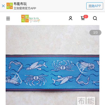
布能布玩
開啟APP
立刻使用官方APP
0
1
/
3