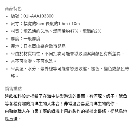
LINE Pay
商品特色
Apple Pay
編號：01I-AAA103300
尺寸：幅寬約8cm 長度約1.5m / 10m
街口支付
材質：聚乙烯約51%、聚丙烯約47%、聚酯約2%
Google Pay
厚度：一般厚度
產地：日本岡山縣倉敷市兒島
大哥付你分期
※由於材質特性，不同批次可能會導致圖案與顏色有所差異。
相關說明
※不可熨燙、不可水洗。
【大哥付你分期使用說明】
AFTEE先享後付
1.本服務由台灣大哥大提供，台灣大哥大用戶可立即使用無須另外申請。
※高溫、水分、紫外線等可能會導致收縮、褪色、變色或顏色轉
2.付款方式選擇「大哥付你分期」，訂單成立後會自動跳轉到大哥付的交易
相關說明
移。
流程，驗證手機門號後，選擇欲分期的期數、繳款截止日，確認付款後即完
【關於「AFTEE先享後付」】
成交易。
ATM付款
AFTEE先享後付是「在收到商品之後才付款」的支付方式。 讓您購物簡單
銷售重點
3.實際核准額度、可分期數及費用金額請依後續交易確認頁面所載為準。
便利好安心！
4.訂單成立30分鐘內，如未前往確認交易或遇審核未通過，訂單將自動取
這款布料設計描繪了在海中快樂游泳的畫面，有河豚、蝦子、魷魚
１．簡單：不需註冊會員、不需綁卡、不需儲值。
運送方式
消。如遇「轉專審核」未通過狀況，表示未達大哥付你分期系統評分，恕無
２．便利：只要手機號碼，簡訊認證，即可結帳。
等各種有趣的海洋生物大集合！非常適合喜愛海洋生物的你。
法說明評估內容。
３．安心：先確認商品／服務後，再付款。
全家取貨付款
由熟練職人在自家工廠的織機上用心製作的榻榻米邊條，從兒島地
【繳款方式說明】
1.分期款項不併入電信帳單，「大哥付你分期」於每月結算日後寄送繳費提
每筆NT$65，滿NT$1,500(含以上)免運費
區直送。
【「AFTEE先享後付」結帳流程】
醒簡訊。
１．於結帳方式選擇「AFTEE先享後付」後，將跳轉至「AFTEE先享後付」
2.透過簡訊連結打開帳單後，可選擇「超商條碼／台灣大直營門市／銀行轉
7-11取貨付款
結帳頁面，進行簡訊認證並確認金額後，即可完成結帳。
帳／街口支付／iPASS MONEY」等通路繳費。